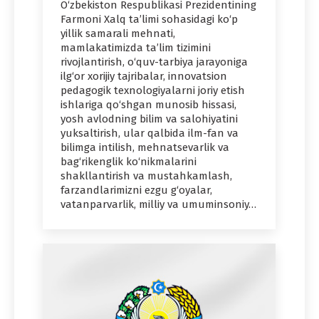
O‘zbekiston Respublikasi Prezidentining
Farmoni Xalq ta’limi sohasidagi ko‘p
yillik samarali mehnati,
mamlakatimizda ta’lim tizimini
rivojlantirish, o‘quv-tarbiya jarayoniga
ilg‘or xorijiy tajribalar, innovatsion
pedagogik texnologiyalarni joriy etish
ishlariga qo‘shgan munosib hissasi,
yosh avlodning bilim va salohiyatini
yuksaltirish, ular qalbida ilm-fan va
bilimga intilish, mehnatsevarlik va
bag‘rikenglik ko‘nikmalarini
shakllantirish va mustahkamlash,
farzandlarimizni ezgu g‘oyalar,
vatanparvarlik, milliy va umuminsoniy…