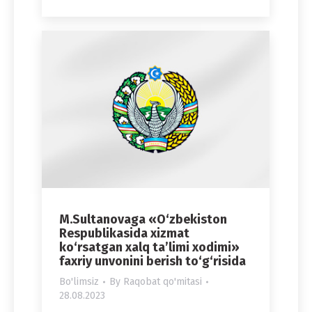
M.Sultanovaga «O‘zbekiston
Respublikasida xizmat
ko‘rsatgan xalq ta’limi xodimi»
faxriy unvonini berish to‘g‘risida
Bo'limsiz
By
Raqobat qo'mitasi
28.08.2023