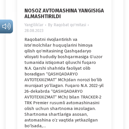
NOSOZ AVTOMASHINA YANGISIGA
ALMASHTIRILDI
Yangiliklar
By
Raqobat qo'mitasi
28.08.2023
Raqobatni rivojlantirish va
iste’molchilar huquqlarini himoya
qilish qo‘mitasining Qashqadaryo
viloyati hududiy boshqarmasiga G‘uzor
tumanida istiqomat qiluvchi fuqaro
N.A. Qarshi shahrida faoliyat olib
boradigan “QASHQADARYO
AVTOTEXXIZMAT” MChJdan norozi bo‘lib
murojaat yo‘llagan. Fuqaro N.A. 2022-yil
26-dekabrda “QASHQADARYO
AVTOTEXXIZMAT” MChJ bilan TRACKER-2
TRK Premier rusumli avtomashinasini
olish uchun shartnoma imzolagan.
Shartnoma shartlariga asosan,
avtomashina o‘z vaqtida yetkazilgan
bo‘lsada,…