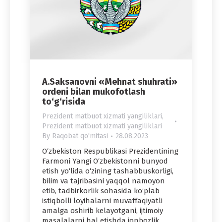
A.Saksanovni «Mehnat shuhrati»
ordeni bilan mukofotlash
to‘g‘risida
Prezident matbuot xizmati yangiliklari
,
Prezident matbuot xizmati yangiliklari
By
Raqobat qo'mitasi
28.08.2023
O‘zbekiston Respublikasi Prezidentining
Farmoni Yangi O‘zbekistonni bunyod
etish yo‘lida o‘zining tashabbuskorligi,
bilim va tajribasini yaqqol namoyon
etib, tadbirkorlik sohasida ko‘plab
istiqbolli loyihalarni muvaffaqiyatli
amalga oshirib kelayotgani, ijtimoiy
masalalarni hal etishda jonbozlik