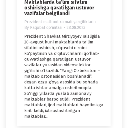
Maktablarda ta’lim sifatini
oshirishga qaratilgan ustuvor
vazifalar belgilandi
Prezident matbuot xizmati yangiliklari
By
Raqobat qo'mitasi
28.08.2023
Prezident Shavkat Mirziyoyev raisligida
28-avgust kuni maktablarda ta’lim
sifatini oshirish, o‘quvchi o‘rnini
ko‘paytirish va o‘qituvchilarni qo‘llab-
quvvatlashga qaratilgan ustuvor
vazifalar yuzasidan videoselektor
yig‘ilishi o‘tkazildi. “Yangi O‘zbekiston –
maktab ostonasidan boshlanadi”,
degan ezgu g‘oya asosida bu sohada
katta ishlar amalga oshirilmoqda.
So‘nggi yillarda yuzlab zamonaviy
maktablar barpo etildi. Prezident
maktablari, ijod maktablari hayotimizga
kirib keldi, ixtisoslashtirilgan
maktablar…