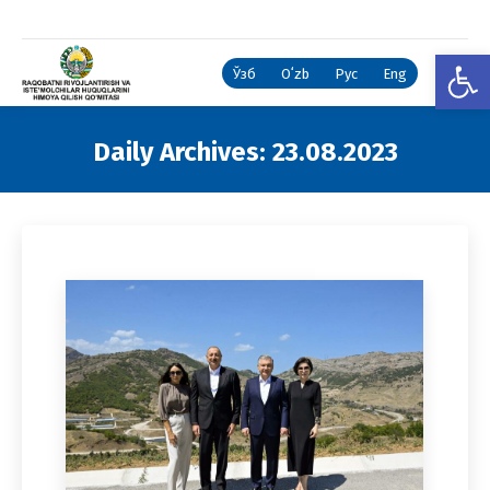
Open
Ўзб
Oʻzb
Рус
Eng
Daily Archives:
23.08.2023
You are here: