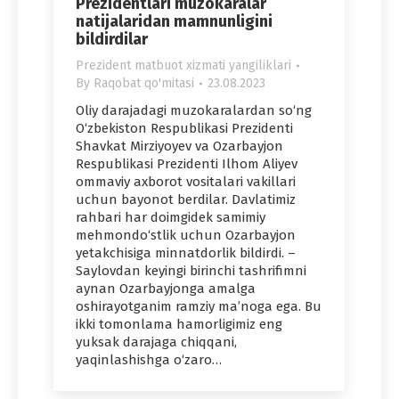
Prezidentlari muzokaralar
natijalaridan mamnunligini
bildirdilar
Prezident matbuot xizmati yangiliklari
By
Raqobat qo'mitasi
23.08.2023
Oliy darajadagi muzokaralardan so‘ng
O‘zbekiston Respublikasi Prezidenti
Shavkat Mirziyoyev va Ozarbayjon
Respublikasi Prezidenti Ilhom Aliyev
ommaviy axborot vositalari vakillari
uchun bayonot berdilar. Davlatimiz
rahbari har doimgidek samimiy
mehmondo‘stlik uchun Ozarbayjon
yetakchisiga minnatdorlik bildirdi. –
Saylovdan keyingi birinchi tashrifimni
aynan Ozarbayjonga amalga
oshirayotganim ramziy ma’noga ega. Bu
ikki tomonlama hamorligimiz eng
yuksak darajaga chiqqani,
yaqinlashishga o‘zaro…