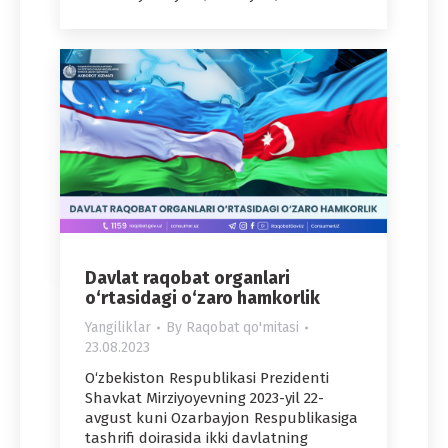
Davlat raqobat organlari
o‘rtasidagi o‘zaro hamkorlik
Yangiliklar
By
Raqobat qo'mitasi
23.08.2023
O‘zbekiston Respublikasi Prezidenti
Shavkat Mirziyoyevning 2023-yil 22-
avgust kuni Ozarbayjon Respublikasiga
tashrifi doirasida ikki davlatning