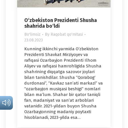
O‘zbekiston Prezidenti Shusha
shahrida bo‘ldi
Bo'limsiz
By
Raqobat qo'mitasi
23.08.2023
Kunning ikkinchi yarmida O‘zbekiston
Prezidenti Shavkat Mirziyoyev va
rafiqasi Ozarbayjon Prezidenti Ilhom
Aliyev va rafiqasi hamrohligida Shusha
shahrining diqqatga sazovor joylari
bilan tanishdilar. Shusha “Qorabog‘
durdonasi”, “Kavkaz san’ati markazi” va
“ozarbayjon musiqasi beshigi” nomlari
bilan ma’lum. Shahar bir qator taniqli
fan, madaniyat va san’at arboblari
vatanidir. 2021-yildan buyon Shusha
Ozarbayjonning madaniy poytaxti
hisoblanadi, 2023-yilda esa…