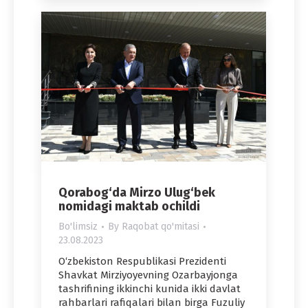
Qorabog‘da Mirzo Ulug‘bek
nomidagi maktab ochildi
Bo'limsiz
By
Raqobat qo'mitasi
23.08.2023
O‘zbekiston Respublikasi Prezidenti
Shavkat Mirziyoyevning Ozarbayjonga
tashrifining ikkinchi kunida ikki davlat
rahbarlari rafiqalari bilan birga Fuzuliy