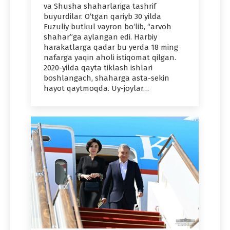
va Shusha shaharlariga tashrif
buyurdilar. O‘tgan qariyb 30 yilda
Fuzuliy butkul vayron bo‘lib, “arvoh
shahar”ga aylangan edi. Harbiy
harakatlarga qadar bu yerda 18 ming
nafarga yaqin aholi istiqomat qilgan.
2020-yilda qayta tiklash ishlari
boshlangach, shaharga asta-sekin
hayot qaytmoqda. Uy-joylar…