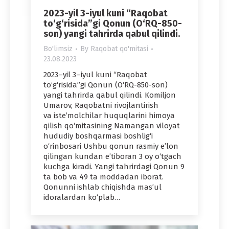
2023-yil 3-iyul kuni “Raqobat
to‘g‘risida”gi Qonun (O‘RQ-850-
son) yangi tahrirda qabul qilindi.
Bo'limsiz
By
Raqobat qo'mitasi
23.08.2023
2023–yil 3–iyul kuni “Raqobat
to‘g‘risida”gi Qonun (O‘RQ-850-son)
yangi tahrirda qabul qilindi. Komiljon
Umarov, Raqobatni rivojlantirish
va iste’molchilar huquqlarini himoya
qilish qo‘mitasining Namangan viloyat
hududiy boshqarmasi boshlig‘i
o‘rinbosari Ushbu qonun rasmiy e’lon
qilingan kundan e’tiboran 3 oy o‘tgach
kuchga kiradi. Yangi tahrirdagi Qonun 9
ta bob va 49 ta moddadan iborat.
Qonunni ishlab chiqishda mas’ul
idoralardan ko‘plab…