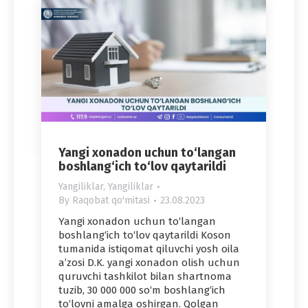
Yangi xonadon uchun to‘langan
boshlang‘ich to‘lov qaytarildi
Yangiliklar
,
Yangiliklar
By
Raqobat qo'mitasi
23.08.2023
Yangi xonadon uchun to‘langan
boshlang‘ich to‘lov qaytarildi Koson
tumanida istiqomat qiluvchi yosh oila
a’zosi D.K. yangi xonadon olish uchun
quruvchi tashkilot bilan shartnoma
tuzib, 30 000 000 so‘m boshlang‘ich
to‘lovni amalga oshirgan. Qolgan