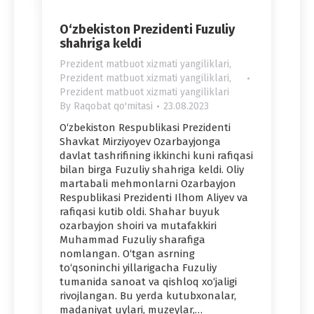
O‘zbekiston Prezidenti Fuzuliy
shahriga keldi
Prezident matbuot xizmati yangiliklari
,
Prezident matbuot xizmati yangiliklari
,
Prezident matbuot xizmati yangiliklari
By
Raqobat qo'mitasi
23.08.2023
O‘zbekiston Respublikasi Prezidenti
Shavkat Mirziyoyev Ozarbayjonga
davlat tashrifining ikkinchi kuni rafiqasi
bilan birga Fuzuliy shahriga keldi. Oliy
martabali mehmonlarni Ozarbayjon
Respublikasi Prezidenti Ilhom Aliyev va
rafiqasi kutib oldi. Shahar buyuk
ozarbayjon shoiri va mutafakkiri
Muhammad Fuzuliy sharafiga
nomlangan. O‘tgan asrning
to‘qsoninchi yillarigacha Fuzuliy
tumanida sanoat va qishloq xo‘jaligi
rivojlangan. Bu yerda kutubxonalar,
madaniyat uylari, muzeylar,…