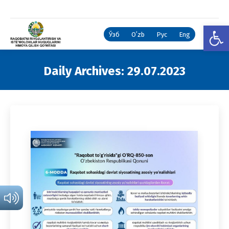
Open
Ўзб
Oʻzb
Рус
Eng
Daily Archives:
29.07.2023
You are here: