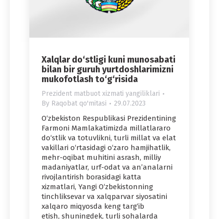
Xalqlar do‘stligi kuni munosabati
bilan bir guruh yurtdoshlarimizni
mukofotlash to‘g‘risida
Prezident matbuot xizmati yangiliklari
By
Raqobat qo'mitasi
29.07.2023
O‘zbekiston Respublikasi Prezidentining
Farmoni Mamlakatimizda millatlararo
do‘stlik va totuvlikni, turli millat va elat
vakillari o‘rtasidagi o‘zaro hamjihatlik,
mehr-oqibat muhitini asrash, milliy
madaniyatlar, urf-odat va an’analarni
rivojlantirish borasidagi katta
xizmatlari, Yangi O‘zbekistonning
tinchliksevar va xalqparvar siyosatini
xalqaro miqyosda keng targ‘ib
etish, shuningdek, turli sohalarda