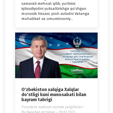
samarali mehnat qilib, yurtimiz
iqtisodiyotini yuksaltirishga qo‘shgan
munosib hissasi, yosh avlodni Vatanga
muhabbat va umuminsoniy…
O‘zbekiston xalqiga Xalqlar
do‘stligi kuni munosabati bilan
bayram tabrigi
Prezident matbuot xizmati yangiliklari
By
Raqobat qo'mitasi
29.07.2023