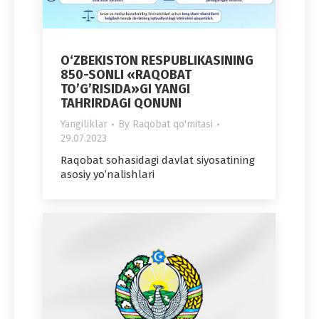
O‘ZBEKISTON RESPUBLIKASINING
850-SONLI «RAQOBAT
TO’G’RISIDA»GI YANGI
TAHRIRDAGI QONUNI
Yangiliklar
By
Raqobat qo'mitasi
29.07.2023
Raqobat sohasidagi davlat siyosatining
asosiy yo’nalishlari