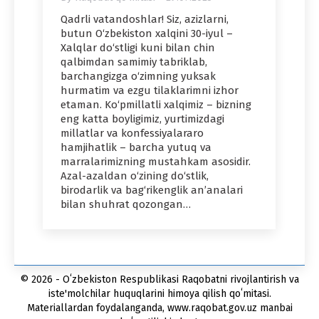
Qadrli vatandoshlar! Siz, azizlarni,
butun O‘zbekiston xalqini 30-iyul –
Xalqlar do‘stligi kuni bilan chin
qalbimdan samimiy tabriklab,
barchangizga o‘zimning yuksak
hurmatim va ezgu tilaklarimni izhor
etaman. Ko‘pmillatli xalqimiz – bizning
eng katta boyligimiz, yurtimizdagi
millatlar va konfessiyalararo
hamjihatlik – barcha yutuq va
marralarimizning mustahkam asosidir.
Azal-azaldan o‘zining do‘stlik,
birodarlik va bag‘rikenglik an’analari
bilan shuhrat qozongan…
© 2026 - Oʻzbekiston Respublikasi Raqobatni rivojlantirish va
iste'molchilar huquqlarini himoya qilish qoʻmitasi.
Materiallardan foydalanganda, www.raqobat.gov.uz manbai