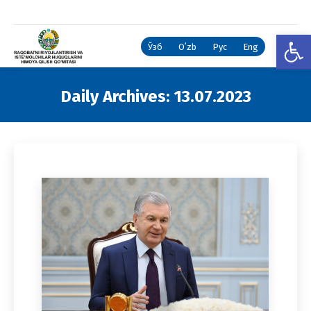
Open
Ўзб
Oʻzb
Рус
Eng
Daily Archives:
13.07.2023
You are here: