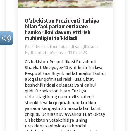
O‘zbekiston Prezidenti Turkiya
bilan faol parlamentlararo
hamkorlikni davom ettirish
muhimligini ta’kidladi
Prezident matbuot xizmati yangiliklari
By
Raqobat qo'mitasi
13.07.2023
O‘zbekiston Respublikasi Prezidenti
Shavkat Mirziyoyev 13 iyul kuni Turkiya
Respublikasi Buyuk millat majlisi Tashqi
aloqalar qo‘mitasi raisi Fuat Oktay
boshchiligidagi delegatsiyani qabul
qildi. O‘zbekiston bilan Turkiya
o‘rtasidagi keng qamrovli strategik
sheriklik va ko‘p qirrali hamkorlikni
yanada kengaytirish masalalari ko‘rib
chiqildi. Uchrashuv avvalida Fuat Oktay
O‘zbekiston yetakchisiga uning
Prezident saylovidagi ishonchli