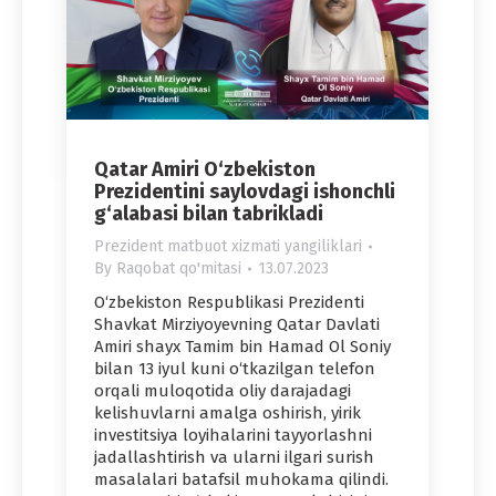
Qatar Amiri O‘zbekiston
Prezidentini saylovdagi ishonchli
g‘alabasi bilan tabrikladi
Prezident matbuot xizmati yangiliklari
By
Raqobat qo'mitasi
13.07.2023
O‘zbekiston Respublikasi Prezidenti
Shavkat Mirziyoyevning Qatar Davlati
Amiri shayx Tamim bin Hamad Ol Soniy
bilan 13 iyul kuni o‘tkazilgan telefon
orqali muloqotida oliy darajadagi
kelishuvlarni amalga oshirish, yirik
investitsiya loyihalarini tayyorlashni
jadallashtirish va ularni ilgari surish
masalalari batafsil muhokama qilindi.