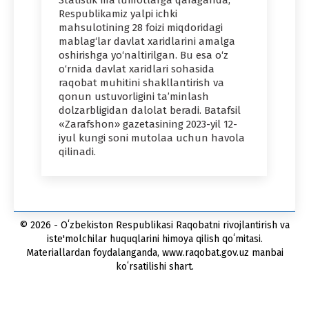
Statistik ma’lumotlarga qaraganda,
Respublikamiz yalpi ichki
mahsulotining 28 foizi miqdoridagi
mablag‘lar davlat xaridlarini amalga
oshirishga yo‘naltirilgan. Bu esa o‘z
o‘rnida davlat xaridlari sohasida
raqobat muhitini shakllantirish va
qonun ustuvorligini ta’minlash
dolzarbligidan dalolat beradi. Batafsil
«Zarafshon» gazetasining 2023-yil 12-
iyul kungi soni mutolaa uchun havola
qilinadi.
© 2026 - Oʻzbekiston Respublikasi Raqobatni rivojlantirish va
iste'molchilar huquqlarini himoya qilish qoʻmitasi.
Materiallardan foydalanganda, www.raqobat.gov.uz manbai
koʻrsatilishi shart.