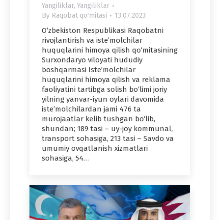
Yangiliklar
,
Yangiliklar
By
Raqobat qo'mitasi
13.07.2023
O‘zbekiston Respublikasi Raqobatni
rivojlantirish va iste’molchilar
huquqlarini himoya qilish qo‘mitasining
Surxondaryo viloyati hududiy
boshqarmasi Iste’molchilar
huquqlarini himoya qilish va reklama
faoliyatini tartibga solish bo‘limi joriy
yilning yanvar-iyun oylari davomida
iste’molchilardan jami 476 ta
murojaatlar kelib tushgan bo‘lib,
shundan; 189 tasi – uy-joy kommunal,
transport sohasiga, 213 tasi – Savdo va
umumiy ovqatlanish xizmatlari
sohasiga, 54…