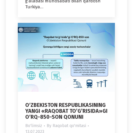
g‘alabasi munosabati bilan qardosh
Turkiya…
O‘ZBEKISTON RESPUBLIKASINING
YANGI «RAQOBAT TO’G’RISIDA»GI
O‘RQ-850-SON QONUNI
Bo'limsiz
By
Raqobat qo'mitasi
13.07.2023