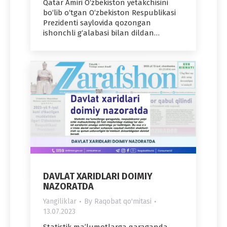
Qatar Amiri O‘zbekiston yetakchisini
bo‘lib o‘tgan O‘zbekiston Respublikasi
Prezidenti saylovida qozongan
ishonchli g‘alabasi bilan dildan…
DAVLAT XARIDLARI DOIMIY
NAZORATDA
Yangiliklar
By
Raqobat qo'mitasi
13.07.2023