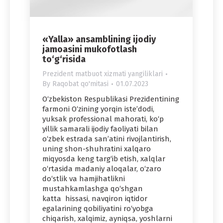
«Yalla» ansamblining ijodiy
jamoasini mukofotlash
to‘g‘risida
Prezident matbuot xizmati yangiliklari
By
Raqobat qo'mitasi
01.07.2023
O‘zbekiston Respublikasi Prezidentining
farmoni O‘zining yorqin iste’dodi,
yuksak professional mahorati, ko‘p
yillik samarali ijodiy faoliyati bilan
o‘zbek estrada san’atini rivojlantirish,
uning shon-shuhratini xalqaro
miqyosda keng targ‘ib etish, xalqlar
o‘rtasida madaniy aloqalar, o‘zaro
do‘stlik va hamjihatlikni
mustahkamlashga qo‘shgan
katta hissasi, navqiron iqtidor
egalarining qobiliyatini ro‘yobga
chiqarish, xalqimiz, ayniqsa, yoshlarni