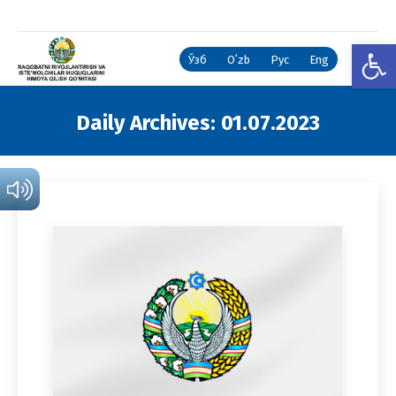
Open
Ўзб
Oʻzb
Рус
Eng
Daily Archives:
01.07.2023
You are here: