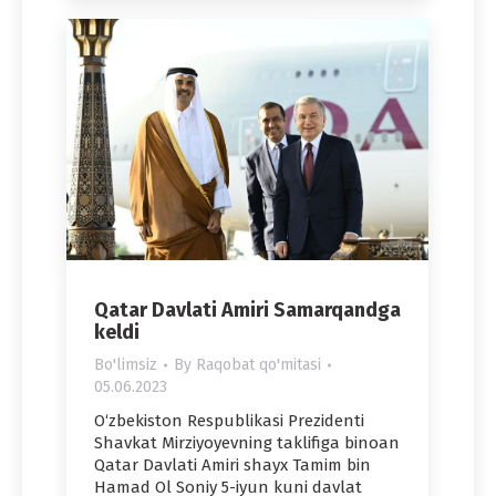
Qatar Davlati Amiri Samarqandga
keldi
Bo'limsiz
By
Raqobat qo'mitasi
05.06.2023
O‘zbekiston Respublikasi Prezidenti
Shavkat Mirziyoyevning taklifiga binoan
Qatar Davlati Amiri shayx Tamim bin
Hamad Ol Soniy 5-iyun kuni davlat