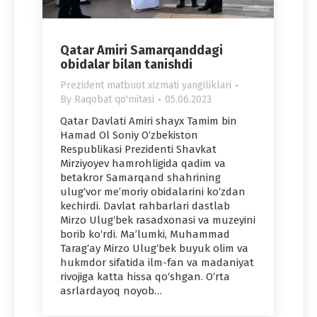
Qatar Amiri Samarqanddagi
obidalar bilan tanishdi
Prezident matbuot xizmati yangiliklari
By
Raqobat qo'mitasi
05.06.2023
Qatar Davlati Amiri shayx Tamim bin
Hamad Ol Soniy O‘zbekiston
Respublikasi Prezidenti Shavkat
Mirziyoyev hamrohligida qadim va
betakror Samarqand shahrining
ulug‘vor me’moriy obidalarini ko‘zdan
kechirdi. Davlat rahbarlari dastlab
Mirzo Ulug‘bek rasadxonasi va muzeyini
borib ko‘rdi. Ma’lumki, Muhammad
Tarag‘ay Mirzo Ulug‘bek buyuk olim va
hukmdor sifatida ilm-fan va madaniyat
rivojiga katta hissa qo‘shgan. O‘rta
asrlardayoq noyob…