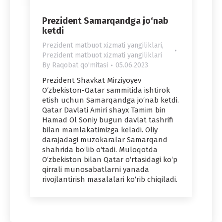
Prezident Samarqandga jo‘nab
ketdi
Prezident matbuot xizmati yangiliklari
,
Prezident matbuot xizmati yangiliklari
By
Raqobat qo'mitasi
05.06.2023
Prezident Shavkat Mirziyoyev
O‘zbekiston-Qatar sammitida ishtirok
etish uchun Samarqandga jo‘nab ketdi.
Qatar Davlati Amiri shayx Tamim bin
Hamad Ol Soniy bugun davlat tashrifi
bilan mamlakatimizga keladi. Oliy
darajadagi muzokaralar Samarqand
shahrida bo‘lib o‘tadi. Muloqotda
O‘zbekiston bilan Qatar o‘rtasidagi ko‘p
qirrali munosabatlarni yanada
rivojlantirish masalalari ko‘rib chiqiladi.