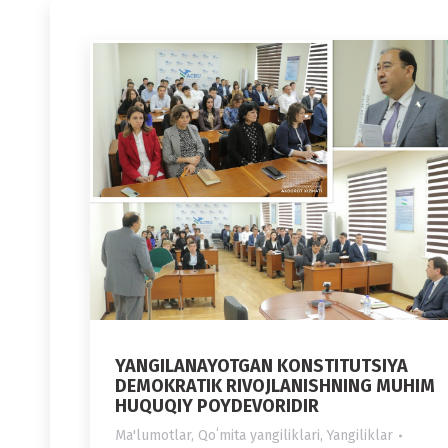
YANGILANAYOTGAN KONSTITUTSIYA
DEMOKRATIK RIVOJLANISHNING MUHIM
HUQUQIY POYDEVORIDIR
Ma'lumotlar
,
Qoʻmita yangiliklari
,
Yangiliklar