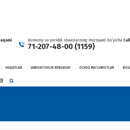
HUJJATLAR
JAMOATCHILIK KENGASHI
OCHIQ MAʼLUMOTLAR
GʻLANISH
raqami
Jismoniy va yuridik shaxslarning murojaati boʻyicha
Cal
71-207-48-00 (1159)
HUJJATLAR
JAMOATCHILIK KENGASHI
OCHIQ MAʼLUMOTLAR
BOG
TTER
INSTAGRAM
E
PAGE
NS
OPENS
IN
NEW
DOW
WINDOW