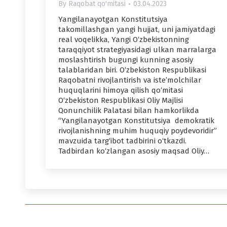
By
Raqobat qo'mitasi
03.04.2023
Yangilanayotgan Konstitutsiya
takomillashgan yangi hujjat, uni jamiyatdagi
real voqelikka, Yangi O‘zbekistonning
taraqqiyot strategiyasidagi ulkan marralarga
moslashtirish bugungi kunning asosiy
talablaridan biri. O‘zbekiston Respublikasi
Raqobatni rivojlantirish va iste’molchilar
huquqlarini himoya qilish qo‘mitasi
O‘zbekiston Respublikasi Oliy Majlisi
Qonunchilik Palatasi bilan hamkorlikda
“Yangilanayotgan Konstitutsiya demokratik
rivojlanishning muhim huquqiy poydevoridir”
mavzuida targ‘ibot tadbirini o‘tkazdi.
Tadbirdan ko‘zlangan asosiy maqsad Oliy…