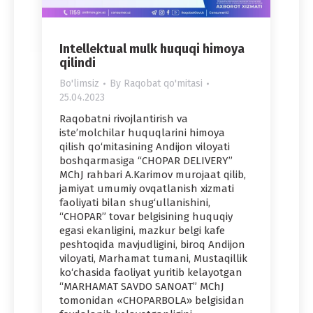
Intellektual mulk huquqi himoya
qilindi
Bo'limsiz
By
Raqobat qo'mitasi
25.04.2023
Raqobatni rivojlantirish va
isteʼmolchilar huquqlarini himoya
qilish qo‘mitasining Andijon viloyati
boshqarmasiga “CHOPAR DELIVERY”
MChJ rahbari A.Karimov murojaat qilib,
jamiyat umumiy ovqatlanish xizmati
faoliyati bilan shug‘ullanishini,
“CHOPAR” tovar belgisining huquqiy
egasi ekanligini, mazkur belgi kafe
peshtoqida mavjudligini, biroq Andijon
viloyati, Marhamat tumani, Mustaqillik
ko‘chasida faoliyat yuritib kelayotgan
“MARHAMAT SAVDO SANOAT” MChJ
tomonidan «CHOPARBOLA» belgisidan