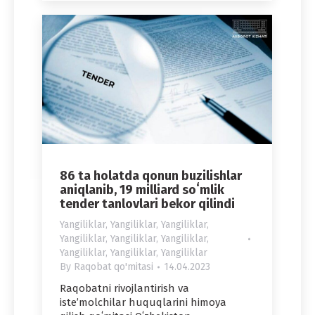
86 ta holatda qonun buzilishlar
aniqlanib, 19 milliard soʻmlik
tender tanlovlari bekor qilindi
Yangiliklar
,
Yangiliklar
,
Yangiliklar
,
Yangiliklar
,
Yangiliklar
,
Yangiliklar
,
Yangiliklar
,
Yangiliklar
,
Yangiliklar
By
Raqobat qo'mitasi
14.04.2023
Raqobatni rivojlantirish va
isteʼmolchilar huquqlarini himoya