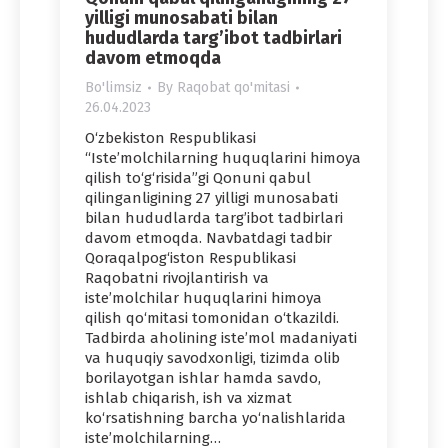
yilligi munosabati bilan
hududlarda targ’ibot tadbirlari
davom etmoqda
Bo'limsiz
By
Raqobat qo'mitasi
26.04.2023
O‘zbekiston Respublikasi
“Isteʼmolchilarning huquqlarini himoya
qilish to‘g‘risida”gi Qonuni qabul
qilinganligining 27 yilligi munosabati
bilan hududlarda targ’ibot tadbirlari
davom etmoqda. Navbatdagi tadbir
Qoraqalpog‘iston Respublikasi
Raqobatni rivojlantirish va
isteʼmolchilar huquqlarini himoya
qilish qo‘mitasi tomonidan o‘tkazildi.
Tadbirda aholining isteʼmol madaniyati
va huquqiy savodxonligi, tizimda olib
borilayotgan ishlar hamda savdo,
ishlab chiqarish, ish va xizmat
ko‘rsatishning barcha yo‘nalishlarida
isteʼmolchilarning…