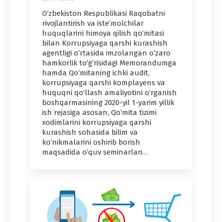
O‘zbekiston Respublikasi Raqobatni
rivojlantirish va isteʼmolchilar
huquqlarini himoya qilish qo‘mitasi
bilan Korrupsiyaga qarshi kurashish
agentligi o‘rtasida imzolangan o‘zaro
hamkorlik to‘g‘risidagi Memorandumga
hamda Qo‘mitaning ichki audit,
korrupsiyaga qarshi komplayens va
huquqni qo‘llash amaliyotini o‘rganish
boshqarmasining 2020-yil 1-yarim yillik
ish rejasiga asosan, Qo‘mita tizimi
xodimlarini korrupsiyaga qarshi
kurashish sohasida bilim va
ko‘nikmalarini oshirib borish
maqsadida o‘quv seminarlari…