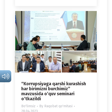
“Korrupsiyaga qarshi kurashish
har birimizni burchimiz”
mavzusida o‘quv seminari
o‘tkazildi
Bo'limsiz
By
Raqobat qo'mitasi
28.04.2023