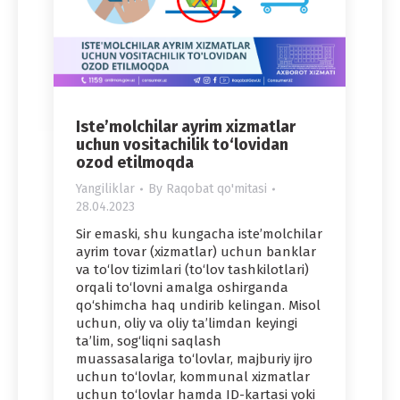
Iste’molchilar ayrim xizmatlar
uchun vositachilik to‘lovidan
ozod etilmoqda
Yangiliklar
By
Raqobat qo'mitasi
28.04.2023
Sir emaski, shu kungacha isteʼmolchilar
ayrim tovar (xizmatlar) uchun banklar
va to‘lov tizimlari (to‘lov tashkilotlari)
orqali to‘lovni amalga oshirganda
qo‘shimcha haq undirib kelingan. Misol
uchun, oliy va oliy taʼlimdan keyingi
taʼlim, sog‘liqni saqlash
muassasalariga to‘lovlar, majburiy ijro
uchun to‘lovlar, kommunal xizmatlar
uchun to‘lovlar hamda ID-kartasi yoki