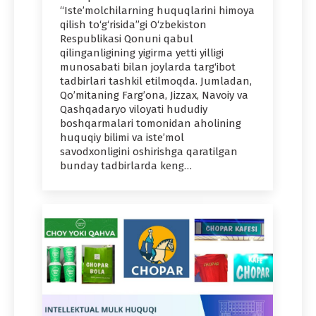
“Iste’molchilarning huquqlarini himoya
qilish to‘g‘risida”gi O‘zbekiston
Respublikasi Qonuni qabul
qilinganligining yigirma yetti yilligi
munosabati bilan joylarda targ‘ibot
tadbirlari tashkil etilmoqda. Jumladan,
Qo’mitaning Farg’ona, Jizzax, Navoiy va
Qashqadaryo viloyati hududiy
boshqarmalari tomonidan aholining
huquqiy bilimi va iste’mol
savodxonligini oshirishga qaratilgan
bunday tadbirlarda keng…