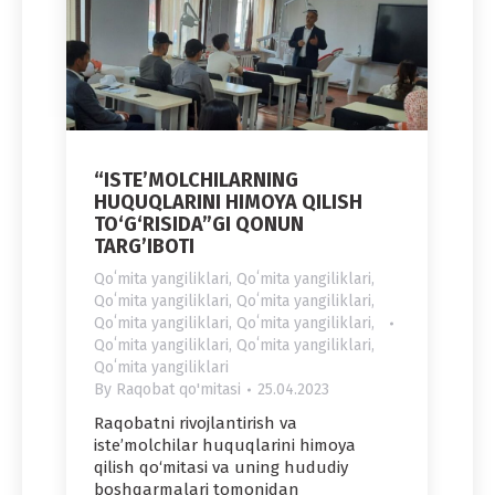
“ISTE’MOLCHILARNING
HUQUQLARINI HIMOYA QILISH
TO‘G‘RISIDA”GI QONUN
TARG’IBOTI
Qoʻmita yangiliklari
,
Qoʻmita yangiliklari
,
Qoʻmita yangiliklari
,
Qoʻmita yangiliklari
,
Qoʻmita yangiliklari
,
Qoʻmita yangiliklari
,
Qoʻmita yangiliklari
,
Qoʻmita yangiliklari
,
Qoʻmita yangiliklari
By
Raqobat qo'mitasi
25.04.2023
Raqobatni rivojlantirish va
iste’molchilar huquqlarini himoya
qilish qo‘mitasi va uning hududiy
boshqarmalari tomonidan