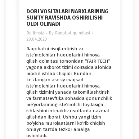
DORI VOSITALARI NARXLARINING
SUN’IY RAVISHDA OSHIRILISHI
OLDI OLINADI
Bo'limsiz
By
Raqobat qo'mitasi
29.04.2023
Raqobatni rivojlantirish va
iste’molchilar huquqlarini himoya
qilish qo‘mitasi tomonidan “FAIR TECH”
yagona axborot tizimi doirasida alohida
modul ishlab chiqildi. Bundan
ko’zlangan asosiy maqsad
iste’molchilar huquqlarini himoya
qilish tizimini yanada takomillashtirish
va farmatsevftika sohasida qonunchilik
me’yorlarining iste’molchi foydasiga
ishlashini interaktiv usullarda nazorat
qilishdan iborat. Ushbu yangi tizim
bo‘yicha murojaatlarni ko‘rib chiqish
onlayn tarzda tezkor amalga
oshiriladi…