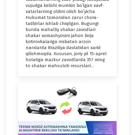
vujudga kelishi mumkin boʻlgan xavf-
xatarlarning oldini olish boʻyicha
Hukumat tomonidan zarur chora-
tadbirlar ishlab chiqilgan. Bugungi
kunda mahalliy shakar zavodlari
shakar xomashyosini jahon birja
kotirovkalariga nisbatan arzon
narxlarda Braziliya davlatidan xarid
qilishmoqda. Xususan, joriy yil 15-aprel
holatiga mazkur zavodlarda 357 ming
tn shakar mahsuloti resurslari…