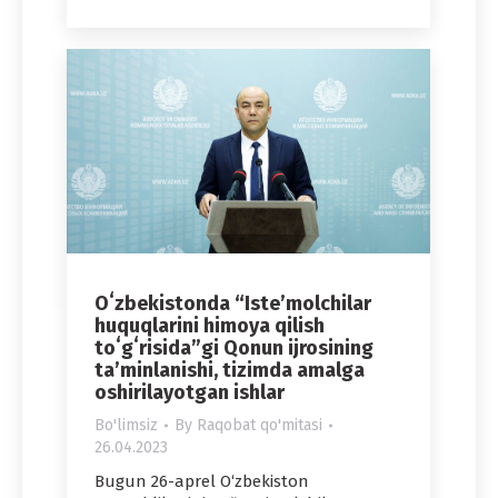
Oʻzbekistonda “Isteʼmolchilar
huquqlarini himoya qilish
toʻgʻrisida”gi Qonun ijrosining
taʼminlanishi, tizimda amalga
oshirilayotgan ishlar
Bo'limsiz
By
Raqobat qo'mitasi
26.04.2023
Bugun 26-aprel O‘zbekiston