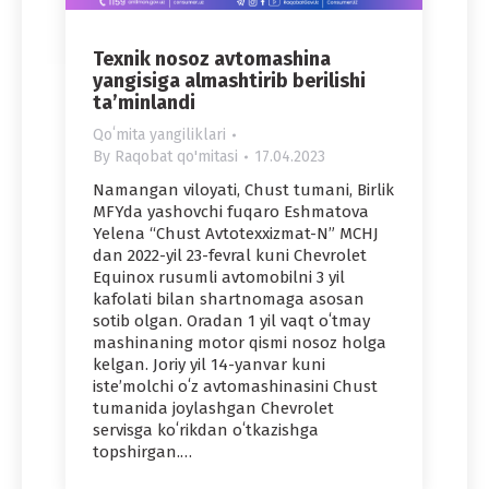
Texnik nosoz avtomashina
yangisiga almashtirib berilishi
ta’minlandi
Qoʻmita yangiliklari
By
Raqobat qo'mitasi
17.04.2023
Namangan viloyati, Chust tumani, Birlik
MFYda yashovchi fuqaro Eshmatova
Yelena “Chust Avtotexxizmat-N” MCHJ
dan 2022-yil 23-fevral kuni Chevrolet
Equinox rusumli avtomobilni 3 yil
kafolati bilan shartnomaga asosan
sotib olgan. Oradan 1 yil vaqt oʻtmay
mashinaning motor qismi nosoz holga
kelgan. Joriy yil 14-yanvar kuni
isteʼmolchi oʻz avtomashinasini Chust
tumanida joylashgan Chevrolet
servisga koʻrikdan oʻtkazishga
topshirgan.…