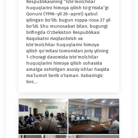
Respublikasining “Iste’molchilar
huquqlarini himoya qilish to‘g‘risida”gi
Qonuni (1996–yil 26–aprel) qabul
qilingan bo‘lib, bugun roppa-rosa 27 yil
bo‘ldi. Shu munosabat bilan, bugungi
brifingda O‘zbekiston Respublikasi
Raqobatni rivojlantirish va
iste’molchilar huquqlarini himoya
qilish qo‘mitasi tomonidan joriy yilning
1-choragi davomida iste’molchilar
huquqlarini himoya qilish sohasida
amalga oshirilgan asosiy ishlar haqida
ma’lumot berib o‘taman. Xabaringiz
bor,…