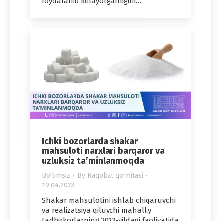
foydalanib kelayotganligini…
Ichki bozorlarda shakar
mahsuloti narxlari barqaror va
uzluksiz taʼminlanmoqda
Bo'limsiz
By
Raqobat qo'mitasi
19.04.2023
Shakar mahsulotini ishlab chiqaruvchi
va realizatsiya qiluvchi mahalliy
tadbirkorlarning 2023-yildagi faoliyatida