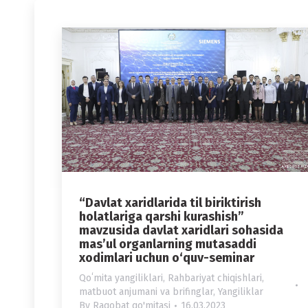
“Davlat xaridlarida til biriktirish
holatlariga qarshi kurashish”
mavzusida davlat xaridlari sohasida
mas’ul organlarning mutasaddi
xodimlari uchun o‘quv-seminar
Qoʻmita yangiliklari
,
Rahbariyat chiqishlari,
matbuot anjumani va brifinglar
,
Yangiliklar
By
Raqobat qo'mitasi
16.03.2023