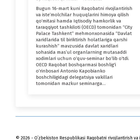
Bugun 16-mart kuni Raqobatni rivojlantirish
va iste’molchilar huquqlarini himoya qilish
qo‘mitasi hamda Iqtisodiy hamkorlik va
taraqqiyot tashkiloti (OECD) tomonidan “City
Palace Tashkent” mehmonxonasida “Davlat
xaridlarida til biriktirish holatlariga qarshi
kurashish” mavzusida davlat xaridlari
sohasida mas’ul organlarning mutasaddi
xodimlari uchun o‘quv-seminar bo‘lib o‘tdi.
OECD Raqobat boshqarmasi boshlig‘i
o‘rinbosari Antonio Kapobianko
boshchiligidagi delegatsiya vakillari
tomonidan mazkur seminarga…
© 2026 - Oʻzbekiston Respublikasi Raqobatni rivojlantirish va i