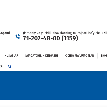
HUJJATLAR
JAMOATCHILIK KENGASHI
OCHIQ MAʼLUMOTLAR
GʻLANISH
raqami
Jismoniy va yuridik shaxslarning murojaati boʻyicha
Cal
71-207-48-00 (1159)
HUJJATLAR
JAMOATCHILIK KENGASHI
OCHIQ MAʼLUMOTLAR
BOG
TTER
INSTAGRAM
E
PAGE
NS
OPENS
IN
NEW
DOW
WINDOW