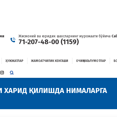
ҲУЖЖАТЛАР
ЖАМОАТЧИЛИК КЕНГАШИ
ОЧИҚ МАЪЛУМОТЛАР
ОҒЛАНИШ
ами
Жисмоний ва юридик шахсларнинг мурожаати бўйича
Ca
71-207-48-00 (1159)
ҲУЖЖАТЛАР
ЖАМОАТЧИЛИК КЕНГАШИ
ОЧИҚ МАЪЛУМОТЛАР
Б
E
TTER
INSTAGRAM
E
PAGE
ENS
OPENS
И ХАРИД ҚИЛИШДА НИМАЛАРГА
IN
W
NEW
W
NDOW
WINDOW