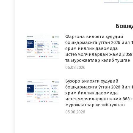
on
o
Faceboo
T
Бошқ
Фарғона вилояти ҳудудий
бошқармасига ўтган 2026 йил 1
ярим йиллик давомида
истеъмолчилардан жами 2 358
та мурожаатлар келиб тушган
06.08.2026
Бухоро вилояти ҳудудий
бошқармасига ўтган 2026 йил 1
ярим йиллик давомида
истеъмолчилардан жами 868 т
мурожаатлар келиб тушган
05.08.2026