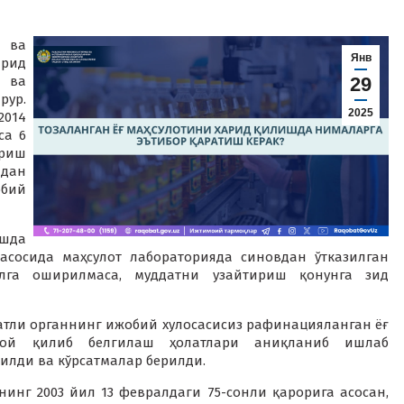
 ва
Янв
арид
 ва
29
ур.
2025
2014
са 6
ириш
идан
бий
шда
асосида маҳсулот лабораторияда синовдан ўтказилган
лга оширилмаса, муддатни узайтириш қонунга зид
атли органнинг ижобий хулосасисиз рафинацияланган ёғ
 ой қилиб белгилаш ҳолатлари аниқланиб ишлаб
илди ва кўрсатмалар берилди.
инг 2003 йил 13 февралдаги 75-сонли қарорига асосан,