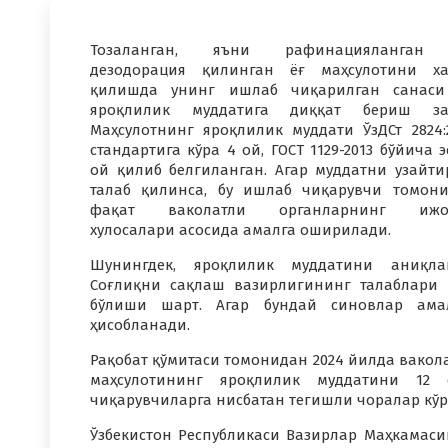
Тозаланган, яъни рафинацияланган
дезодорация қилинган ёғ маҳсулотини х
қилишда унинг ишлаб чиқарилган санаси
яроқлилик муддатига диққат бериш зар
Маҳсулотнинг яроқлилик муддати ЎзДСт 2824:
стандартига кўра 4 ой, ГОСТ 1129-2013 бўйича э
ой қилиб белгиланган. Агар муддатни узайт
талаб қилинса, бу ишлаб чиқарувчи томон
фақат ваколатли органларнинг ижо
хулосалари асосида амалга оширилади.
Шунингдек, яроқлилик муддатини аниқла
Соғлиқни сақлаш вазирлигининг талаблари 
бўлиши шарт. Агар бундай синовлар ама
ҳисобланади.
Рақобат қўмитаси томонидан 2024 йилда вакол
маҳсулотининг яроқлилик муддатини 12
чиқарувчиларга нисбатан тегишли чоралар кўр
Ўзбекистон Республикаси Вазирлар Маҳкамасин