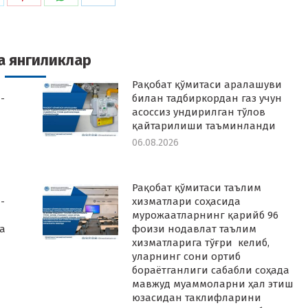
n
on
on
on
k
witter
Pinterest
WhatsApp
LinkedIn
а янгиликлар
Рақобат қўмитаси аралашуви
-
билан тадбиркордан газ учун
асоссиз ундирилган тўлов
қайтарилиши таъминланди
06.08.2026
Рақобат қўмитаси таълим
-
хизматлари соҳасида
мурожаатларнинг қарийб 96
а
фоизи нодавлат таълим
хизматларига тўғри келиб,
уларнинг сони ортиб
бораётганлиги сабабли соҳада
мавжуд муаммоларни ҳал этиш
юзасидан таклифларини