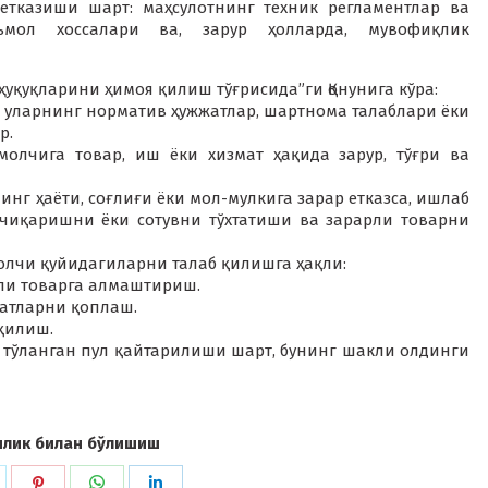
етказиши шарт: маҳсулотнинг техник регламентлар ва
еъмол хоссалари ва, зарур ҳолларда, мувофиқлик
уқуқларини ҳимоя қилиш тўғрисида”ги Қонунига кўра:
 – уларнинг норматив ҳужжатлар, шартнома талаблари ёки
р.
молчига товар, иш ёки хизмат ҳақида зарур, тўғри ва
инг ҳаёти, соғлиғи ёки мол-мулкига зарар етказса, ишлаб
 чиқаришни ёки сотувни тўхтатиши ва зарарли товарни
молчи қуйидагиларни талаб қилишга ҳақли:
тли товарга алмаштириш.
жатларни қоплаш.
қилиш.
а тўланган пул қайтарилиши шарт, бунинг шакли олдинги
илик билан бўлишиш
hare
Share
Share
Share