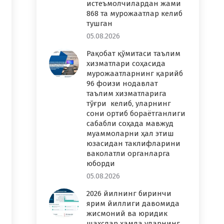
истеъмолчилардан жами
868 та мурожаатлар келиб
тушган
05.08.2026
Рақобат қўмитаси таълим
хизматлари соҳасида
мурожаатларнинг қарийб
96 фоизи нодавлат
таълим хизматларига
тўғри келиб, уларнинг
сони ортиб бораётганлиги
сабабли соҳада мавжуд
муаммоларни ҳал этиш
юзасидан таклифларини
ваколатли органларга
юборди
05.08.2026
2026 йилнинг биринчи
ярим йиллиги давомида
жисмоний ва юридик
шахслар ҳамда уларнинг