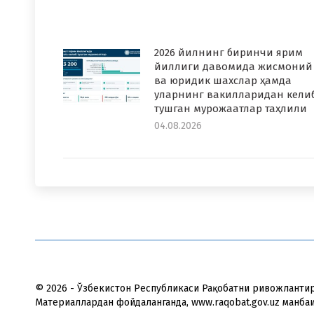
2026 йилнинг биринчи ярим
йиллиги давомида жисмоний
ва юридик шахслар ҳамда
уларнинг вакилларидан кели
тушган мурожаатлар таҳлили
04.08.2026
© 2026 - Ўзбекистон Республикаси Рақобатни ривожланти
Материаллардан фойдаланганда, www.raqobat.gov.uz манба