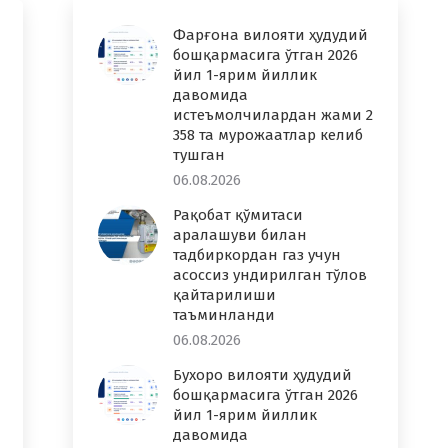
Фарғона вилояти ҳудудий
бошқармасига ўтган 2026
йил 1-ярим йиллик
давомида
истеъмолчилардан жами 2
358 та мурожаатлар келиб
тушган
06.08.2026
Рақобат қўмитаси
аралашуви билан
тадбиркордан газ учун
асоссиз ундирилган тўлов
қайтарилиши
таъминланди
06.08.2026
Бухоро вилояти ҳудудий
бошқармасига ўтган 2026
йил 1-ярим йиллик
давомида