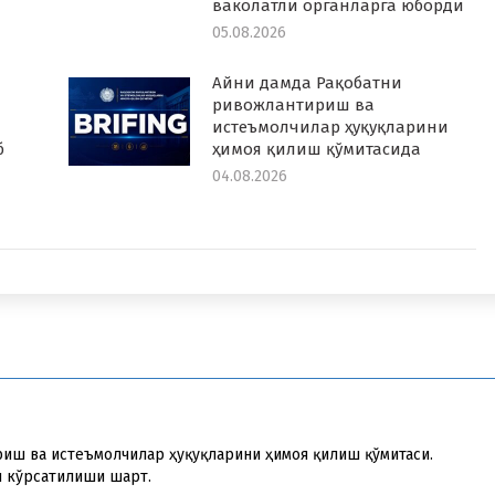
ваколатли органларга юборди
05.08.2026
Айни дамда Рақобатни
ривожлантириш ва
истеъмолчилар ҳуқуқларини
б
ҳимоя қилиш қўмитасида
04.08.2026
риш ва истеъмолчилар ҳуқуқларини ҳимоя қилиш қўмитаси.
и кўрсатилиши шарт.