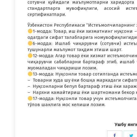
сотувчи қуйидаги маълумотларни харидорга 
стандартларга мувофиқлиги, асосий ист
сертификатлари.
Ўзбекистон Республикаси “Истеъмолчиларнинг ҳ
1-модда: Товар, иш ёки хизматнинг нуқсони
одатдаги сифат талабларига номувофиқлигиди
6-модда: Ишлаб чиқарувчи (сотувчи) истеъ
тушунарли маълумот тақдим этиши шарт.
12-модда: Агар товар ёки хизмат истеъмолчин
чиқарувчи сабабларни бартараф этиб, ишлаб
муомаладан чиқариши лозим.
13-модда: Нуқсонли товар сотилганда истеъ
– Товарни худа шу ёки бошқа маркадаги сифа
– Нуқсонларни бепул бартараф этиш ёки хара
– Нархни камайтириш ёки шартномани бекор 
17-модда: Нуқсонли товар учун истеъмолчиг
тўлов шаклига мос келиши лозим.
Ушбу янг
Share
S