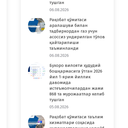
тушган
06.08.2026
Рақобат қўмитаси
аралашуви билан
тадбиркордан газ учун
асоссиз ундирилган тўлов
қайтарилиши
таъминланди
06.08.2026
Бухоро вилояти ҳудудий
бошқармасига ўтган 2026
йил 1-ярим йиллик
давомида
истеъмолчилардан жами
868 та мурожаатлар келиб
тушган
05.08.2026
Рақобат қўмитаси таълим
хизматлари соҳасида