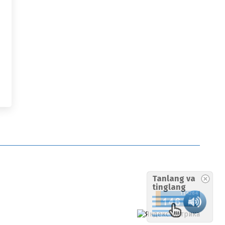
Tanlang va
tinglang