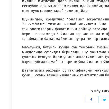
йиллик имтиёзли давр билан 5 йил муддатг
Республикаси ва Хоразм вилоятидаги лойиҳала
мол-мулк гарови талаб қилинмайди.
Шунингдек, кредитлар “онлайн” ажратилиш
“Suvkredit.uz” тизими ишлаб чиқилган. Ян
технологияларни фақат ишчи лойиҳа асосида 
бериш ва камида 5 йиллик сервис хизмати к
талабларни бажармайдиган пудратчилар тизи
Маълумки, бугунги кунда сув тежовчи тизи
миқдорида субсидия берилади. Шу пайтгача 
қолгани келгуси йили унинг ишлатилишига қар
барча субсидия маблағларини ўша йилнинг ўзи
Давлатимиз раҳбари бу таклифларни маъқулла
қўйиш, сувни тежаш ишларини кенгайтириш бў
Ушбу янг
Share
S
on
o