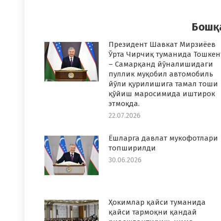
Faceboo
T
Бошқ
Президент Шавкат Мирзиёев
Ўрта Чирчиқ туманида Тошкен
– Самарқанд йўналишидаги
пуллик муқобил автомобиль
йўли қурилишига тамал тоши
қўйиш маросимида иштирок
этмоқда.
22.07.2026
Ёшларга давлат мукофотлари
топширилди
30.06.2026
Ҳокимлар қайси туманида
қайси тармоқни қандай