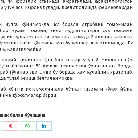
а 14 фоизлик ставкада ажратилади. Қорақалпоғистон
р учун эса 10 фоиз бўлади. Кредит олишда фермерлардан
и йўлга қўйилмоқда. Бу борада Агробанк томонидан
а бир муҳим томони, энди пудратчиларга сув тежовчи
қуриш, ўрнатилган тизимларга камида 2 йиллик кафолат
ўрсатиш каби қўшимча мажбуриятлар юклатилмоқда. Бу
мга киритилмайди.
м жорий қилинган ҳар бир гектар учун 8 миллион сўм
бу маблағнинг 50 фоизи технология ўрнатилган йилда,
аб тўланар эди. Энди бу борада ҳам қулайлик яратилиб,
да тўлаб бериш белгиланмоқда.
б, сўнгги истеъмолчигача бўлган тизимни тўғри йўлга
йича кўрсатмалар берди.
илик билан бўлишиш
hare
Share
Share
Share
n
on
on
on