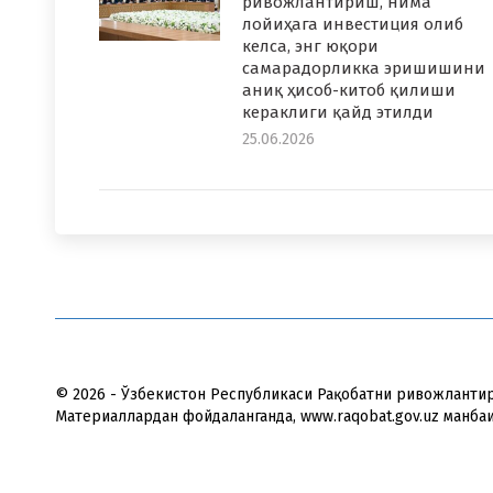
ривожлантириш, нима
лойиҳага инвестиция олиб
келса, энг юқори
самарадорликка эришишини
аниқ ҳисоб-китоб қилиши
кераклиги қайд этилди
25.06.2026
© 2026 - Ўзбекистон Республикаси Рақобатни ривожланти
Материаллардан фойдаланганда, www.raqobat.gov.uz манба