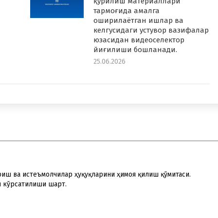
қурилиш материаллари
тармоғида амалга
оширилаётган ишлар ва
келгусидаги устувор вазифалар
юзасидан видеоселектор
йиғилиши бошланади.
25.06.2026
риш ва истеъмолчилар ҳуқуқларини ҳимоя қилиш қўмитаси.
и кўрсатилиши шарт.