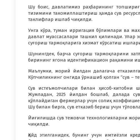
Шу боис, давлатимиз раҳбарининг топшириғ
тизимини такомиллаштириш ҳамда сув ресур
таклифлар ишлаб чиқилди.
Унга кўра, туман ирригация бўлимлари ва мах
давлат муассасалари ташкил қилинади. Улар э
суғориш тармоқларига хизмат кўрсатиш ишлар
Шунингдек, барча суғориш тармоқларини хат
бирининг ягона идентификацион рақамини иш
Маълумки, жорий йилдан далагача етказилган
Кўпчиликнинг онгида ўрнашиб қолган “сув – те
Сув истеъмолчилари билан ҳисоб-китобни 
Жумладан, 2025 йилдан бошлаб, далада су
қўллайдиган фермерлар учун солиқ коэффицие
Шу билан бирга, сув етказиб бериш учун тўловл
Йиғилишда сув тежовчи технологияларни жор
чиқилди.
Қайд этилганидек, бунинг учун имтиёзли кре