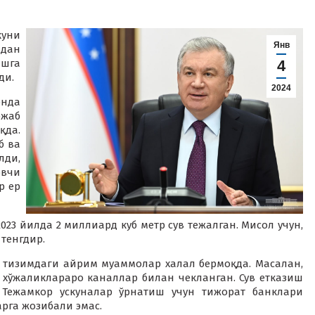
уни
Янв
дан
шга
4
ди.
2024
онда
жаб
қда.
б ва
лди,
вчи
р ер
3 йилда 2 миллиард куб метр сув тежалган. Мисол учун,
 тенгдир.
 тизимдаги айрим муаммолар халал бермоқда. Масалан,
хўжаликлараро каналлар билан чекланган. Сув етказиш
 Тежамкор ускуналар ўрнатиш учун тижорат банклари
рга жозибали эмас.