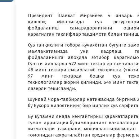
Президент Шавкат Мирзиёев 4 январь к
қишлоқ хўжалигида сув ресурслари
фойдаланиш самарадорлигини ошири
қаратилган таклифлар тақдимоти билан таниш
Сув танқислиги тобора кучаяётган бугунги зам
мамлакатимизда уни қадрлаш, те
фойдаланишга алоҳида эътибор қаратилмо
Сўнгги йилларда 472 минг гектар ер томчилати
48 минг гектари ёмғирлатиб суғоришга ўткази
97 минг гектарда бошқа сув тежо
технологиялар жорий қилинди. 649 минг гекта
лазерли текисланди.
Шундай чора-тадбирлар натижасида биргина 202
бу Бухоро вилоятининг бир йиллик сув сарфига
Бу кўламни янада кенгайтириш ҳаракатларига
туман ирригация бўлимларининг ваколатлари 
хизматлари самарали молиялаштирилмаган.
томонидан ажратилаётган кредитлар фермерла