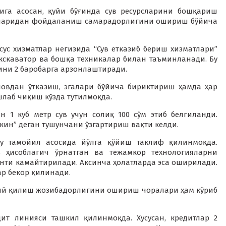
ига асосан, қуйи бўғинда сув ресурсларини бошқариш
сларидан фойдаланиш самарадорлигини ошириш бўйича
сус хизматлар негизида “Сув етказиб бериш хизматлари”
кскаватор ва бошқа техникалар билан таъминланади. Бу
ини 2 баробарга арзонлаштиради.
ловдан ўтказиш, эгалари бўйича бириктириш ҳамда ҳар
лаб чиқиш кўзда тутилмоқда.
 1 куб метр сув учун солиқ 100 сўм этиб белгиланди.
кин” деган тушунчани ўзгартириш вақти келди.
шу тамойил асосида йўлга қўйиш таклиф қилинмоқда.
в ҳисоблагич ўрнатган ва тежамкор технологияларни
нти камайтирилади. Аксинча ҳолатларда эса оширилади.
ар бекор қилинади.
ий қилиш жозибадорлигини ошириш чоралари ҳам кўриб
дит линияси ташкил қилинмоқда. Хусусан, кредитлар 2