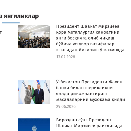
k
witter
Pinterest
WhatsApp
LinkedIn
а янгиликлар
Президент Шавкат Мирзиёев
т
қора металлургия саноатини
янги босқичга олиб чиқиш
бўйича устувор вазифалар
юзасидан йиғилиш ўтказмоқда
13.07.2026
Ўзбекистон Президенти Жаҳон
банки билан шерикликни
янада ривожлантириш
масалаларини муҳокама қилди
29.06.2026
Бироздан сўнг Президент
Шавкат Мирзиёев раислигида