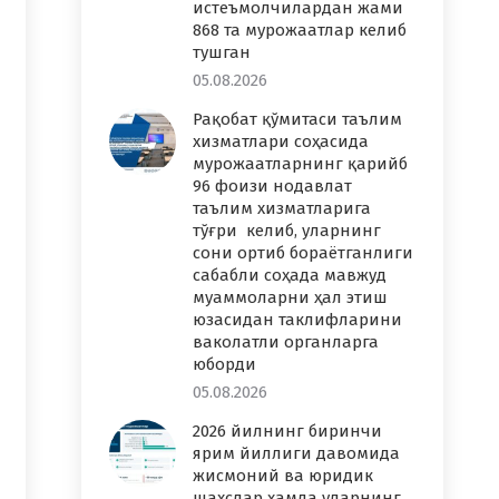
истеъмолчилардан жами
868 та мурожаатлар келиб
тушган
05.08.2026
Рақобат қўмитаси таълим
хизматлари соҳасида
мурожаатларнинг қарийб
96 фоизи нодавлат
таълим хизматларига
тўғри келиб, уларнинг
сони ортиб бораётганлиги
сабабли соҳада мавжуд
муаммоларни ҳал этиш
юзасидан таклифларини
ваколатли органларга
юборди
05.08.2026
2026 йилнинг биринчи
ярим йиллиги давомида
жисмоний ва юридик
шахслар ҳамда уларнинг