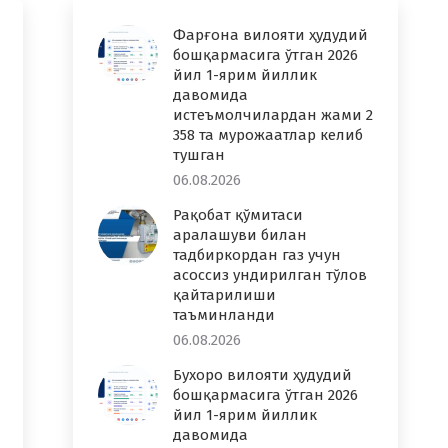
Фарғона вилояти ҳудудий
бошқармасига ўтган 2026
йил 1-ярим йиллик
давомида
истеъмолчилардан жами 2
358 та мурожаатлар келиб
тушган
06.08.2026
Рақобат қўмитаси
аралашуви билан
тадбиркордан газ учун
асоссиз ундирилган тўлов
қайтарилиши
таъминланди
06.08.2026
Бухоро вилояти ҳудудий
бошқармасига ўтган 2026
йил 1-ярим йиллик
давомида