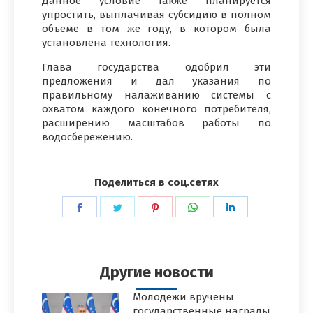
Данное условие также планируется
упростить, выплачивая субсидию в полном
объеме в том же году, в котором была
установлена технология.
Глава государства одобрил эти
предложения и дал указания по
правильному налаживанию системы с
охватом каждого конечного потребителя,
расширению масштабов работы по
водосбережению.
Поделиться в соц.сетях
Поделиться
Поделиться
Поделиться
Поделиться
Поделиться
в
в
в
в
в
Facebook
Twitter
Pinterest
WhatsApp
LinkedIn
Другие новости
Молодежи вручены
государственные награды