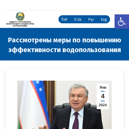
Откры
Ўзб
Oʻzb
Рус
Eng
Рассмотрены меры по повышению
эффективности водопользования
Вы здесь:
Янв
4
2024