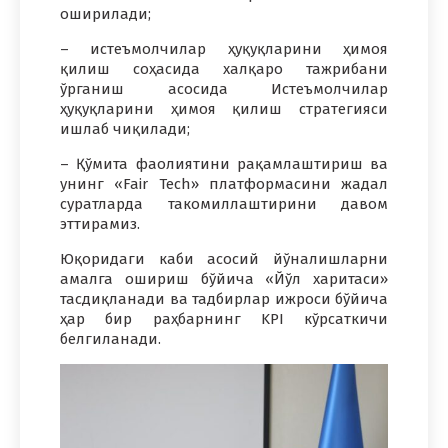
оширилади;
– истеъмолчилар ҳуқуқларини ҳимоя
қилиш соҳасида халқаро тажрибани
ўрганиш асосида Истеъмолчилар
ҳуқуқларини ҳимоя қилиш стратегияси
ишлаб чиқилади;
– Қўмита фаолиятини рақамлаштириш ва
унинг «Fair Tech» платформасини жадал
суратларда такомиллаштирини давом
эттирамиз.
Юқоридаги каби асосий йўналишларни
амалга ошириш бўйича «Йўл харитаси»
тасдиқланади ва тадбирлар ижроси бўйича
ҳар бир раҳбарнинг KPI кўрсаткичи
белгиланади.