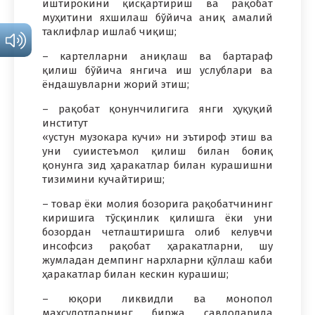
иштирокини қисқартириш ва рақобат
муҳитини яхшилаш бўйича аниқ амалий
таклифлар ишлаб чиқиш;
– картелларни аниқлаш ва бартараф
қилиш бўйича янгича иш услублари ва
ёндашувларни жорий этиш;
– рақобат қонунчилигига янги ҳуқуқий
институт
«устун музокара кучи» ни эътироф этиш ва
уни суиистеъмол қилиш билан боғлиқ
қонунга зид ҳаракатлар билан курашишни
тизимини кучайтириш;
– товар ёки молия бозорига рақобатчининг
киришига тўсқинлик қилишга ёки уни
бозордан четлаштиришга олиб келувчи
инсофсиз рақобат ҳаракатларни, шу
жумладан демпинг нархларни қўллаш каби
ҳаракатлар билан кескин курашиш;
– юқори ликвидли ва монопол
маҳсулотларнинг биржа савдоларида