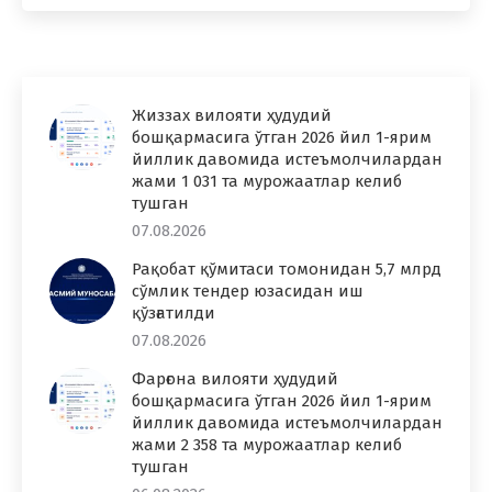
Жиззах вилояти ҳудудий
бошқармасига ўтган 2026 йил 1-ярим
йиллик давомида истеъмолчилардан
жами 1 031 та мурожаатлар келиб
тушган
07.08.2026
Рақобат қўмитаси томонидан 5,7 млрд
сўмлик тендер юзасидан иш
қўзғатилди
07.08.2026
Фарғона вилояти ҳудудий
бошқармасига ўтган 2026 йил 1-ярим
йиллик давомида истеъмолчилардан
жами 2 358 та мурожаатлар келиб
тушган