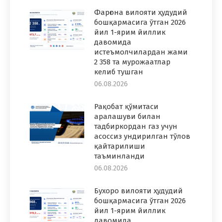
Фарғона вилояти ҳудудий
бошқармасига ўтган 2026
йил 1-ярим йиллик
давомида
истеъмолчилардан жами
2 358 та мурожаатлар
келиб тушган
06.08.2026
Рақобат қўмитаси
аралашуви билан
тадбиркордан газ учун
асоссиз ундирилган тўлов
қайтарилиши
таъминланди
06.08.2026
Бухоро вилояти ҳудудий
бошқармасига ўтган 2026
йил 1-ярим йиллик
давомида