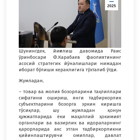
2025
Шунингдек, йиғилиш давомида Раис
ўринбосари Ф.Карабаев фаолиятининг
асосий стратегик йўналишлари нимадан
иборат бўлиши кераклигига тўхталиб ўтди.
Жумладан,
– товар ва молия бозорларини таҳлиллари
сифатини ошириш, янги тадбиркорлик
субъектларини бозорга эркин киришга
тўсиқлар, шу жумладан қонун
ҳужжатларида ёки маҳаллий ҳокимият
органлари ва вазирлик ва идораларнинг
қарорларида акс этган тадбиркорликни
қийинлаштирувчи омиллар, давлат