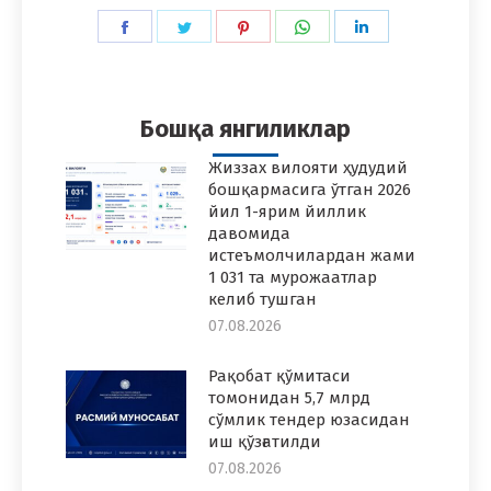
Share
Share
Share
Share
Share
on
on
on
on
on
Facebook
Twitter
Pinterest
WhatsApp
LinkedIn
Бошқа янгиликлар
Жиззах вилояти ҳудудий
бошқармасига ўтган 2026
йил 1-ярим йиллик
давомида
истеъмолчилардан жами
1 031 та мурожаатлар
келиб тушган
07.08.2026
Рақобат қўмитаси
томонидан 5,7 млрд
сўмлик тендер юзасидан
иш қўзғатилди
07.08.2026