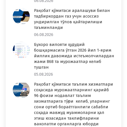
06.08.2026
Рақобат қўмитаси аралашуви билан
тадбиркордан газ учун асоссиз
ундирилган тўлов қайтарилиши
таъминланди
06.08.2026
Бухоро вилояти ҳудудий
бошқармасига ўтган 2026 йил 1-ярим
йиллик давомида истеъмолчилардан
жами 868 та мурожаатлар келиб
тушган
05.08.2026
Рақобат қўмитаси таълим хизматлари
соҳасида мурожаатларнинг қарийб
96 фоизи нодавлат таълим
хизматларига тўғри келиб, уларнинг
сони ортиб бораётганлиги сабабли
соҳада мавжуд муаммоларни ҳал
этиш юзасидан таклифларини
ваколатли органларга юборди