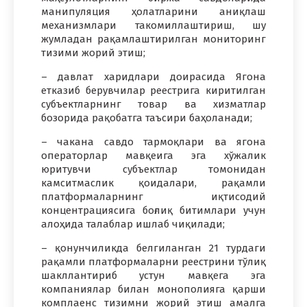
манипуляция ҳолатларини аниқлаш
механизмлари такомиллаштириш, шу
жумладан рақамлаштирилган мониторинг
тизими жорий этиш;
– давлат харидлари доирасида Ягона
етказиб берувчилар реестрига киритилган
субъектларнинг товар ва хизматлар
бозорида рақобатга таъсири баҳоланади;
– чакана савдо тармоқлари ва ягона
операторлар мавқеига эга хўжалик
юритувчи субъектлар томонидан
камситмаслик қоидалари, рақамли
платформаларнинг иқтисодий
концентрациясига боғлиқ битимлари учун
алоҳида талаблар ишлаб чиқилади;
– қонунчиликда белгиланган 21 турдаги
рақамли платформаларни реестрини тўлиқ
шакллантириб устун мавқега эга
компаниялар билан монополияга қарши
комплаенс тизимни жорий этиш амалга