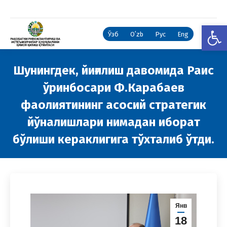
Open
Ўзб
Oʻzb
Рус
Eng
Шунингдек, йиғилиш давомида Раис
ўринбосари Ф.Карабаев
фаолиятининг асосий стратегик
йўналишлари нимадан иборат
бўлиши кераклигига тўхталиб ўтди.
You are here:
Янв
18