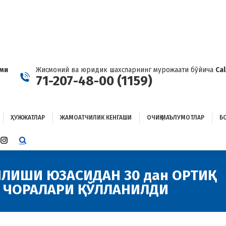
ҲУЖЖАТЛАР
ЖАМОАТЧИЛИК КЕНГАШИ
ОЧИҚ МАЪЛУМОТЛАР
ОҒЛАНИШ
ами
Жисмоний ва юридик шахсларнинг мурожаати бўйича
Ca
71-207-48-00 (1159)
ҲУЖЖАТЛАР
ЖАМОАТЧИЛИК КЕНГАШИ
ОЧИҚ МАЪЛУМОТЛАР
Б
E
TTER
INSTAGRAM
E
PAGE
ENS
OPENS
ЛИШИ ЮЗАСИДАН 30 дан ОРТИҚ
IN
Р ЧОРАЛАРИ ҚЎЛЛАНИЛДИ
W
NEW
W
NDOW
WINDOW