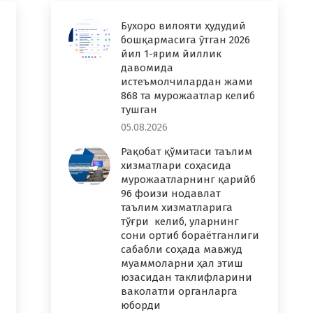
Бухоро вилояти ҳудудий
бошқармасига ўтган 2026
йил 1-ярим йиллик
давомида
истеъмолчилардан жами
868 та мурожаатлар келиб
тушган
05.08.2026
Рақобат қўмитаси таълим
хизматлари соҳасида
мурожаатларнинг қарийб
96 фоизи нодавлат
таълим хизматларига
тўғри келиб, уларнинг
сони ортиб бораётганлиги
сабабли соҳада мавжуд
муаммоларни ҳал этиш
юзасидан таклифларини
ваколатли органларга
юборди