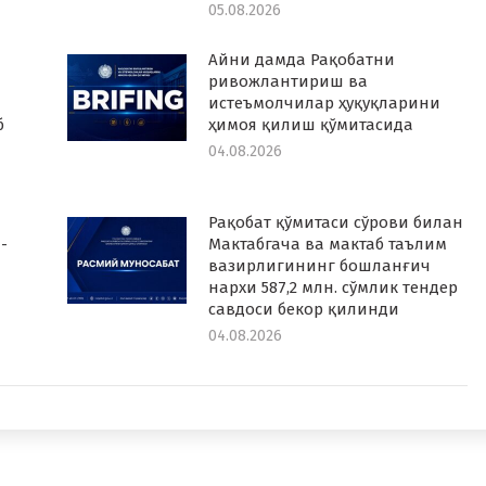
05.08.2026
Айни дамда Рақобатни
ривожлантириш ва
истеъмолчилар ҳуқуқларини
б
ҳимоя қилиш қўмитасида
04.08.2026
Рақобат қўмитаси сўрови билан
-
Мактабгача ва мактаб таълим
вазирлигининг бошланғич
нархи 587,2 млн. сўмлик тендер
савдоси бекор қилинди
04.08.2026