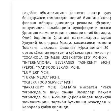
Рақобат қўмитасининг Тошкент шахар ҳуд
бошқармаси томонидан жорий йилнинг янва
феврал ойлари давомида реклама тўғриси
қонунчилик талабларига мувофиқлиги юзас
ўрганиш ва мониторинг ишлари олиб борилди.
Олиб борилган ўрганиш натижаларига муво
Ҳудудий бошқарма Махсус комиссияси томон
Тошкент шаҳрида фаолият кўрсатаётган 30
ортиқ хўжалик юритувчи субъектларга, мисол уч
“COCA-COLA ICHIMLIGI UZBEKISTON LTD” MCHJ XK,
“INTERNATIONAL BEVERAGES TASHKENT” MCH
(PEPSI), “MAK FOOD SERVIS” MCHJ,
“LUMIERI” MCHJ,
“TURAN MEDIA” MCHJ,
“OQTEPA FOOD SERVICE” MCHJ,
“BARATRUM” MCHJ (SAFIA)га нисбатан “Рек
тўғрисида”ги Қонун ҳамда Вазирлар Маҳка
тўғрисида”ги 104-сонли қарори билан тасдиқл
жойлаштириш тартиби бузилиши юзасидан и
қарорлар қабул қилинди.