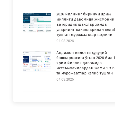
2026 йилнинг биринчи ярим
йиллиги давомида жисмоний
ва юридик шахслар ҳамда
уларнинг вакилларидан кели
тушган мурожаатлар таҳлили
04.08.2026
Андижон вилояти ҳудудий
бошқармасига ўтган 2026 йил 1
ярим йиллик давомида
истеъмолчилардан жами 1 935
та мурожаатлар келиб тушган
04.08.2026