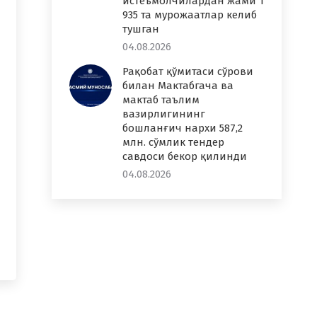
истеъмолчилардан жами 1
935 та мурожаатлар келиб
тушган
04.08.2026
Рақобат қўмитаси сўрови
билан Мактабгача ва
мактаб таълим
вазирлигининг
бошланғич нархи 587,2
млн. сўмлик тендер
савдоси бекор қилинди
04.08.2026