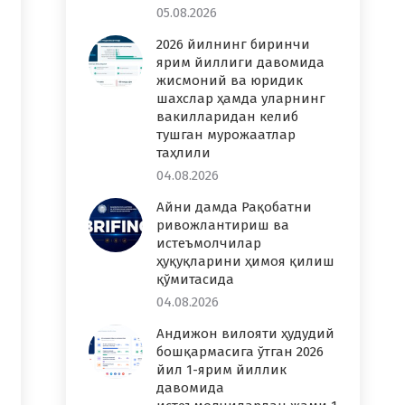
05.08.2026
2026 йилнинг биринчи
ярим йиллиги давомида
жисмоний ва юридик
шахслар ҳамда уларнинг
вакилларидан келиб
тушган мурожаатлар
таҳлили
04.08.2026
Айни дамда Рақобатни
ривожлантириш ва
истеъмолчилар
ҳуқуқларини ҳимоя қилиш
қўмитасида
04.08.2026
Андижон вилояти ҳудудий
бошқармасига ўтган 2026
йил 1-ярим йиллик
давомида