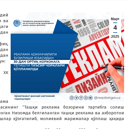
удий
Март
р ва
даги
4
идан
2025
фиқ,
идан
 дан
ун:
J XK
лама
масининг “Ташқи реклама бозорини тартибга солиш
анган Низомда белгиланган ташқи реклама ва ахборотни
шлар қўзғатилиб, молиявий жарималар қўллаш ҳақида