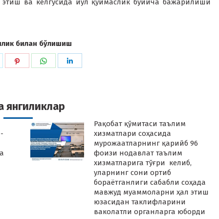
 этиш ва келгусида йўл қўймаслик бўйича бажарилиши
илик билан бўлишиш
hare
Share
Share
Share
n
on
on
on
k
witter
Pinterest
WhatsApp
LinkedIn
а янгиликлар
Рақобат қўмитаси таълим
-
хизматлари соҳасида
мурожаатларнинг қарийб 96
а
фоизи нодавлат таълим
хизматларига тўғри келиб,
уларнинг сони ортиб
бораётганлиги сабабли соҳада
мавжуд муаммоларни ҳал этиш
юзасидан таклифларини
ваколатли органларга юборди