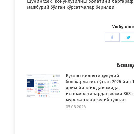
Шунингдек, қонунбузилиш ҳолатини бартараф
мажбурий бўлган кўрсатмалар берилди.
Ушбу янг
Share
S
on
o
Faceboo
T
Бошқ
Бухоро вилояти ҳудудий
бошқармасига ўтган 2026 йил 1
ярим йиллик давомида
истеъмолчилардан жами 868 т
мурожаатлар келиб тушган
05.08.2026