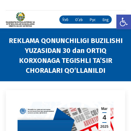
Open
Ўзб
Oʻzb
Рус
Eng
RЕKLAMA QONUNCHILIGI BUZILISHI
YUZASIDAN 30 dan ORTIQ
KORXONAGA TЕGISHLI TA’SIR
CHORALARI QO‘LLANILDI
You are here:
Mar
4
2025