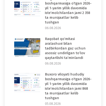
boshqarmasiga o‘tgan 2026-
yil 1-yarim yillik davomida
iste’molchilardan jami 2 358
ta murojaatlar kelib
tushgan
06.08.2026
Raqobat qo‘mitasi
aralashuvi bilan
tadbirkordan gaz uchun
asossiz undirilgan to‘lov
qaytarilishi ta’minlandi
06.08.2026
Buxoro viloyati hududiy
boshqarmasiga o‘tgan 2026-
yil 1-yarim yillik davomida
iste’molchilardan jami 868
ta murojaatlar kelib
tushgan
05.08.2026