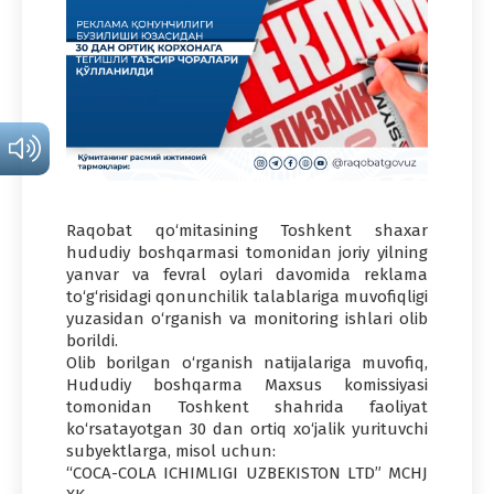
Raqobat qo‘mitasining Toshkent shaxar
hududiy boshqarmasi tomonidan joriy yilning
yanvar va fevral oylari davomida reklama
to‘g‘risidagi qonunchilik talablariga muvofiqligi
yuzasidan o‘rganish va monitoring ishlari olib
borildi.
Olib borilgan o‘rganish natijalariga muvofiq,
Hududiy boshqarma Maxsus komissiyasi
tomonidan Toshkent shahrida faoliyat
ko‘rsatayotgan 30 dan ortiq xo‘jalik yurituvchi
subyektlarga, misol uchun:
“COCA-COLA ICHIMLIGI UZBEKISTON LTD” MCHJ