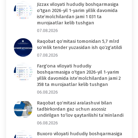
Jizzax viloyati hududiy boshqarmasiga
o‘tgan 2026-yil 1-yarim yillik davomida
iste’molchilardan jami 1 031 ta
murojaatlar kelib tushgan
07.08.2026
Raqobat qo‘mitasi tomonidan 5,7 mlrd
so‘mlik tender yuzasidan ish qo‘zg‘atildi
07.08.2026
Farg‘ona viloyati hududiy
boshqarmasiga o‘tgan 2026-yil 1-yarim
yillik davomida iste’molchilardan jami 2
358 ta murojaatlar kelib tushgan
06.08.2026
Raqobat qo‘mitasi aralashuvi bilan
tadbirkordan gaz uchun asossiz
undirilgan to‘lov qaytarilishi ta’minlandi
06.08.2026
Buxoro viloyati hududiy boshqarmasiga