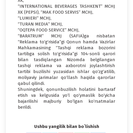
XK,
“INTERNATIONAL BEVERAGES TASHKENT” MCHJ
XK (PEPSI), “MAK FOOD SERVIS” MCHJ,
“LUMIERI” MCHJ,
“TURAN MEDIA” MCHJ,
“OQTEPA FOOD SERVICE” MCHJ,
“BARATRUM” MCHJ (SAFIA)ga nisbatan
“Reklama to‘g‘risida”gi Qonun hamda Vazirlar
Mahkamasining “Tashqi reklama bozorini
tartibga solish to‘g‘risida”gi 104-sonli qarori
bilan tasdiqlangan Nizomda belgilangan
tashqi reklama va axborotni joylashtirish
tartibi buzilishi yuzasidan ishlar qo‘zg‘atilib,
moliyaviy jarimalar qo‘llash haqida qarorlar
qabul qilindi.
Shuningdek, qonunbuzilish holatini bartaraf
etish va kelgusida yo‘l qo‘ymaslik bo‘yicha
bajarilishi majburiy bo‘lgan ko‘rsatmalar
berildi.
Ushbu yangilik bilan boʻlishish