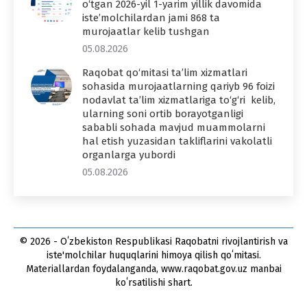
o‘tgan 2026-yil 1-yarim yillik davomida
iste’molchilardan jami 868 ta
murojaatlar kelib tushgan
05.08.2026
Raqobat qo‘mitasi ta’lim xizmatlari
sohasida murojaatlarning qariyb 96 foizi
nodavlat ta’lim xizmatlariga to‘g‘ri kelib,
ularning soni ortib borayotganligi
sababli sohada mavjud muammolarni
hal etish yuzasidan takliflarini vakolatli
organlarga yubordi
05.08.2026
© 2026 - Oʻzbekiston Respublikasi Raqobatni rivojlantirish va
iste'molchilar huquqlarini himoya qilish qoʻmitasi.
Materiallardan foydalanganda, www.raqobat.gov.uz manbai
koʻrsatilishi shart.