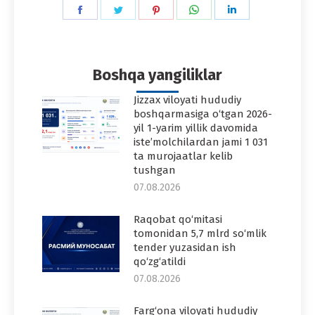
Share
Share
Share
Share
Share
on
on
on
on
on
Facebook
Twitter
Pinterest
WhatsApp
LinkedIn
Boshqa yangiliklar
Jizzax viloyati hududiy
boshqarmasiga o‘tgan 2026-
yil 1-yarim yillik davomida
iste’molchilardan jami 1 031
ta murojaatlar kelib
tushgan
07.08.2026
Raqobat qo‘mitasi
tomonidan 5,7 mlrd so‘mlik
tender yuzasidan ish
qo‘zg‘atildi
07.08.2026
Farg‘ona viloyati hududiy