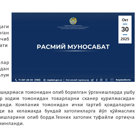
Окт
аги
30
нган
ечиб
2025
ати
лар
идан
ълум
ошқармаси томонидан олиб борилган ўрганишларда ушбу
ир ходим томонидан товарларни сканер қурилмасидан
ланди. Компания томонидан ички тартиб қоидаларига
ди ва келажакда бундай хатоликларга йўл қўймаслик
ишларини олиб борди.Техник хатолик туфайли ортиқча
минланди.