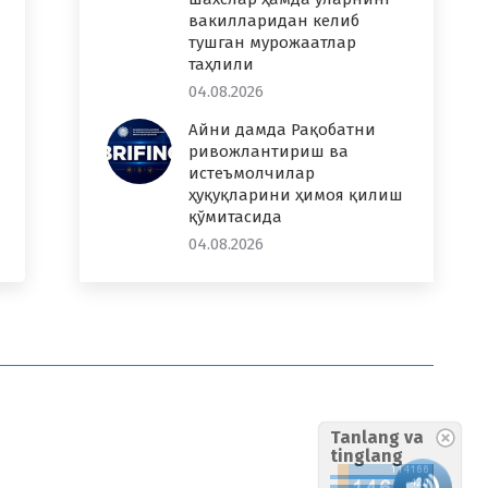
вакилларидан келиб
тушган мурожаатлар
таҳлили
04.08.2026
Айни дамда Рақобатни
ривожлантириш ва
истеъмолчилар
ҳуқуқларини ҳимоя қилиш
қўмитасида
04.08.2026
Tanlang va
tinglang