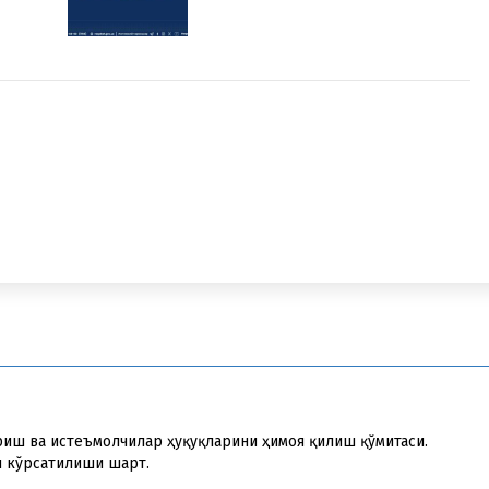
риш ва истеъмолчилар ҳуқуқларини ҳимоя қилиш қўмитаси.
и кўрсатилиши шарт.