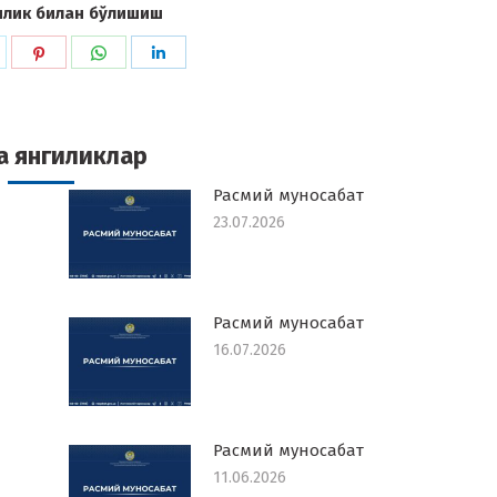
илик билан бўлишиш
hare
Share
Share
Share
n
on
on
on
k
witter
Pinterest
WhatsApp
LinkedIn
а янгиликлар
Расмий муносабат
23.07.2026
Расмий муносабат
16.07.2026
Расмий муносабат
11.06.2026