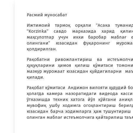
Расмий муносабат
Ижтимоий тармоқ орқали “Асака туманид
“Korzinka” савдо марказида харид қили
маҳсулотлар учун икки баробар маблағ 
олингани” юзасидан фуқаронинг мурожа
қолдирилган.
Рақобатни ривожлантириш ва истеъмолчи
ҳуқуқларини ҳимоя қилиш қўмитаси томон
мазкур мурожаат юзасидан қуйдигиларни ма
қилади.
Рақобат қўмитаси Андижон вилояти ҳудудий б
ҳолатда камера назоратидаги видеода касс
ўтказишда техник хатога йўл қўйгани аниқ
мувофиқ ушбу ходимга огоҳлантириш берил
юзасидан барча ходимларга ҳам тушунтириш 
олинган маблағ истеъмолчига қайтарилиш таъ