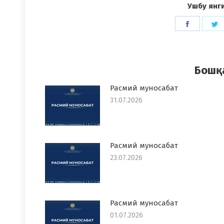
Ушбу янг
Share
S
on
o
Faceboo
T
Бошқ
Расмий муносабат
31.07.2026
Расмий муносабат
23.07.2026
Расмий муносабат
01.07.2026