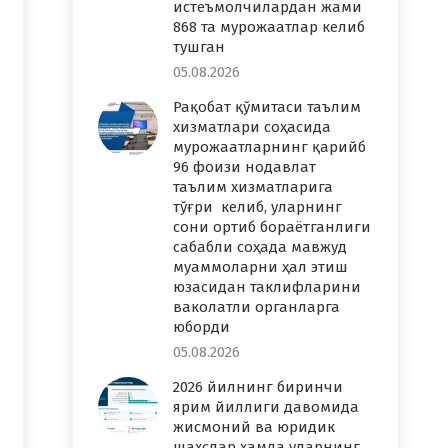
истеъмолчилардан жами
868 та мурожаатлар келиб
тушган
05.08.2026
Рақобат қўмитаси таълим
хизматлари соҳасида
мурожаатларнинг қарийб
96 фоизи нодавлат
таълим хизматларига
тўғри келиб, уларнинг
сони ортиб бораётганлиги
сабабли соҳада мавжуд
муаммоларни ҳал этиш
юзасидан таклифларини
ваколатли органларга
юборди
05.08.2026
2026 йилнинг биринчи
ярим йиллиги давомида
жисмоний ва юридик
шахслар ҳамда уларнинг