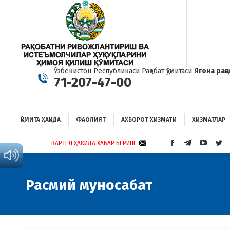
ҚЎМИТА ҲАҚИДА
ФАОЛИЯТ
АХБОРОТ ХИЗМАТИ
ХИЗМАТЛАР
Б
Ўзбекистон Республикаси Рақобат қўмитаси
Ягона рақ
71-207-47-00
ҚЎМИТА ҲАҚИДА
ФАОЛИЯТ
АХБОРОТ ХИЗМАТИ
ХИЗМАТЛАР
КАРТЕЛ ҲАҚИДА ХАБАР БЕРИНГ
FACEBOOK
TELEGRAM
YOUTUB
TWI
PAGE
PAGE
PAGE
PAG
OPENS
OPENS
OPENS
OP
IN
IN
IN
IN
Расмий муносабат
NEW
NEW
NEW
NE
WINDOW
WINDOW
WINDO
WI