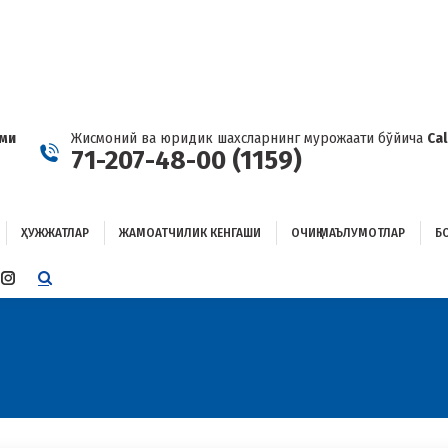
ҲУЖЖАТЛАР
ЖАМОАТЧИЛИК КЕНГАШИ
ОЧИҚ МАЪЛУМОТЛАР
ОҒЛАНИШ
ами
Жисмоний ва юридик шахсларнинг мурожаати бўйича
Ca
71-207-48-00 (1159)
ҲУЖЖАТЛАР
ЖАМОАТЧИЛИК КЕНГАШИ
ОЧИҚ МАЪЛУМОТЛАР
Б
E
TTER
INSTAGRAM
E
PAGE
ENS
OPENS
IN
W
NEW
W
NDOW
WINDOW