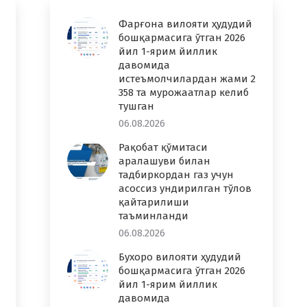
Фарғона вилояти ҳудудий
бошқармасига ўтган 2026
йил 1-ярим йиллик
давомида
истеъмолчилардан жами 2
358 та мурожаатлар келиб
тушган
06.08.2026
Рақобат қўмитаси
аралашуви билан
тадбиркордан газ учун
асоссиз ундирилган тўлов
қайтарилиши
таъминланди
06.08.2026
Бухоро вилояти ҳудудий
бошқармасига ўтган 2026
йил 1-ярим йиллик
давомида