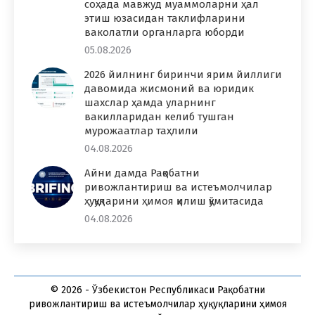
соҳада мавжуд муаммоларни ҳал
этиш юзасидан таклифларини
ваколатли органларга юборди
05.08.2026
2026 йилнинг биринчи ярим йиллиги
давомида жисмоний ва юридик
шахслар ҳамда уларнинг
вакилларидан келиб тушган
мурожаатлар таҳлили
04.08.2026
Айни дамда Рақобатни
ривожлантириш ва истеъмолчилар
ҳуқуқларини ҳимоя қилиш қўмитасида
04.08.2026
© 2026 - Ўзбекистон Республикаси Рақобатни
ривожлантириш ва истеъмолчилар ҳуқуқларини ҳимоя