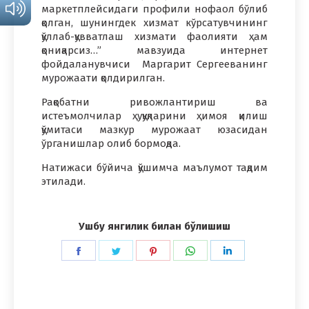
маркетплейсидаги профили нофаол бўлиб
қолган, шунингдек хизмат кўрсатувчининг
қўллаб-қувватлаш хизмати фаолияти ҳам
қониқарсиз…” мавзуида интернет
фойдаланувчиси Маргарит Сергееванинг
мурожаати қолдирилган.
Рақобатни ривожлантириш ва
истеъмолчилар ҳуқуқларини ҳимоя қилиш
қўмитаси мазкур мурожаат юзасидан
ўрганишлар олиб бормоқда.
Натижаси бўйича қўшимча маълумот тақдим
этилади.
Ушбу янгилик билан бўлишиш
Share
Share
Share
Share
Share
on
on
on
on
on
Facebook
Twitter
Pinterest
WhatsApp
LinkedIn