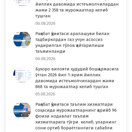
йиллик давомида истеъмолчилардан
жами 2 358 та мурожаатлар келиб
тушган
06.08.2026
Рақобат қўмитаси аралашуви билан
тадбиркордан газ учун асоссиз
ундирилган тўлов қайтарилиши
таъминланди
06.08.2026
Бухоро вилояти ҳудудий бошқармасига
ўтган 2026 йил 1-ярим йиллик
давомида истеъмолчилардан жами
868 та мурожаатлар келиб тушган
05.08.2026
Рақобат қўмитаси таълим хизматлари
соҳасида мурожаатларнинг қарийб 96
фоизи нодавлат таълим
хизматларига тўғри келиб, уларнинг
сони ортиб бораётганлиги сабабли