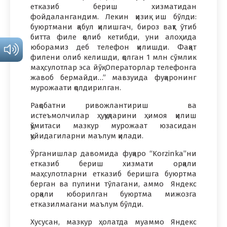
етказиб бериш хизматидан
фойдалангандим. Лекин қизиқ иш бўлди:
буюртмани қабул қилишгач, бироз вақт ўтиб
битта филе қолиб кетибди, уни алоҳида
юборамиз деб телефон қилишди. Фақат
филени олиб келишди, қолган 1 млн сўмлик
маҳсулотлар эса йўқ. Операторлар телефонга
жавоб бермайди…” мавзуида фуқаронинг
мурожаати қолдирилган.
Рақобатни ривожлантириш ва
истеъмолчилар ҳуқуқларини ҳимоя қилиш
қўмитаси мазкур мурожаат юзасидан
қуйидагиларни маълум қилади.
Ўрганишлар давомида фуқаро “Korzinka”ни
етказиб бериш хизмати орқали
маҳсулотларни етказиб беришга буюртма
берган ва пулини тўлагани, аммо Яндекс
орқали юборилган буюртма мижозга
етказилмагани маълум бўлди.
Хусусан, мазкур ҳолатда муаммо Яндекс