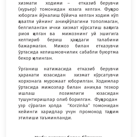
хизмати ходими – етказиб берувчи
(курьер) томонидан юзага келган. Фуқаро
юборган йўналиш бўйича келган ходим кўп
қаватли уйнинг аниқ йўлагини тополмаган,
белгиланган ички хизмат кўрсатиш вақтига
риоя қилган ва мижознинг уй эшигига
келтириб бериш ҳақидаги талабини
бажармаган. Мижоз билан етказувчи
ўртасида келишмовчилик сабабли буюртма
бекор қилинган.
Ўрганиш натижасида етказиб берувчи
ҳаракати юзасидан хизмат кўрсатувчи
корхонага мурожаат юборилган. Ходимлар
ўртасида мижозлар билан аниқ ва тезкор
ишлаш лозимлиги юзасидан
тушунтиришлар олиб борилган. Фуқародан
узр сўраган ҳолда “Korzinka” томонидан
кейинги харидлар учун промокод тақдим
этилиши таъминланди.