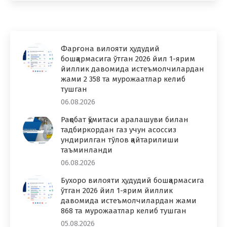
Фарғона вилояти ҳудудий
бошқармасига ўтган 2026 йил 1-ярим
йиллик давомида истеъмолчилардан
жами 2 358 та мурожаатлар келиб
тушган
06.08.2026
Рақобат қўмитаси аралашуви билан
тадбиркордан газ учун асоссиз
ундирилган тўлов қайтарилиши
таъминланди
06.08.2026
Бухоро вилояти ҳудудий бошқармасига
ўтган 2026 йил 1-ярим йиллик
давомида истеъмолчилардан жами
868 та мурожаатлар келиб тушган
05.08.2026