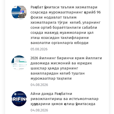
Рақобат қўмитаси таълим хизматлари
соҳасида мурожаатларнинг қарийб 96
фоизи нодавлат таълим
хизматларига тўғри келиб, уларнинг
сони ортиб бораётганлиги сабабли
соҳада мавжуд муаммоларни ҳал
этиш юзасидан таклифларини
ваколатли органларга юборди
05.08.2026
2026 йилнинг биринчи ярим йиллиги
давомида жисмоний ва юридик
шахслар ҳамда уларнинг
вакилларидан келиб тушган
мурожаатлар таҳлили
04.08.2026
Айни дамда Рақобатни
ривожлантириш ва истеъмолчилар
ҳуқуқларини ҳимоя қилиш қўмитасида
04.08.2026