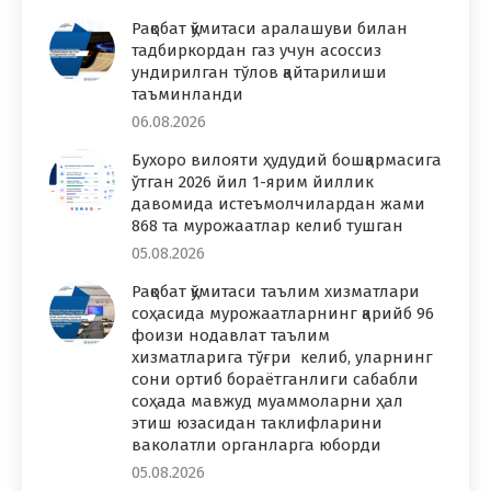
Рақобат қўмитаси аралашуви билан
тадбиркордан газ учун асоссиз
ундирилган тўлов қайтарилиши
таъминланди
06.08.2026
Бухоро вилояти ҳудудий бошқармасига
ўтган 2026 йил 1-ярим йиллик
давомида истеъмолчилардан жами
868 та мурожаатлар келиб тушган
05.08.2026
Рақобат қўмитаси таълим хизматлари
соҳасида мурожаатларнинг қарийб 96
фоизи нодавлат таълим
хизматларига тўғри келиб, уларнинг
сони ортиб бораётганлиги сабабли
соҳада мавжуд муаммоларни ҳал
этиш юзасидан таклифларини
ваколатли органларга юборди
05.08.2026