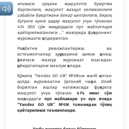
иловаси орқали маҳсулотга буюртма
берганлиги, маҳсулот маъқул келмаганлиги
сабабли буюртмани бекор қилганлиги, бироқ
бугунги кунга қадар маҳсулот учун тўланган
474 050 сўм миқдордаги пул маблағлари
қайтарилмаганлиги
…” мавзуида фуқаронинг
мурожаати қолдирилган.
Рақобатни ривожлантириш ва
истеъмолчилар ҳуқуқларини ҳимоя қилиш
қўмитаси мазкур мурожаат юзасидан
қуйидагиларни маълум қилади.
Қўмита “Yandex GO UB” МЧЖни жалб қилган
ҳолда мурожаатни ўрганиб чиқди. Олиб
борилган ишлар натижасида фуқарога
маҳсулот учун тўлаган
474 минг сўм
миқдордаги
пул маблағлари уч кун ичида
“Yandex GO UB” МЧЖ томонидан тўлиқ
қайтарилиши таъминланди.
Ушбу янгилик билан бўлишиш