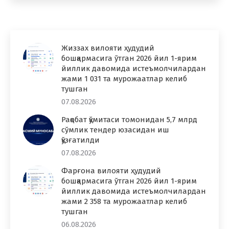
Жиззах вилояти ҳудудий
бошқармасига ўтган 2026 йил 1-ярим
йиллик давомида истеъмолчилардан
жами 1 031 та мурожаатлар келиб
тушган
07.08.2026
Рақобат қўмитаси томонидан 5,7 млрд
сўмлик тендер юзасидан иш
қўзғатилди
07.08.2026
Фарғона вилояти ҳудудий
бошқармасига ўтган 2026 йил 1-ярим
йиллик давомида истеъмолчилардан
жами 2 358 та мурожаатлар келиб
тушган
06.08.2026