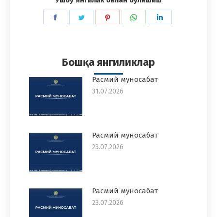
Share
Share
Share
Share
Share
on
on
on
on
on
Facebook
Twitter
Pinterest
WhatsApp
LinkedIn
Бошқа янгиликлар
Расмий муносабат
31.07.2026
Расмий муносабат
23.07.2026
Расмий муносабат
23.07.2026