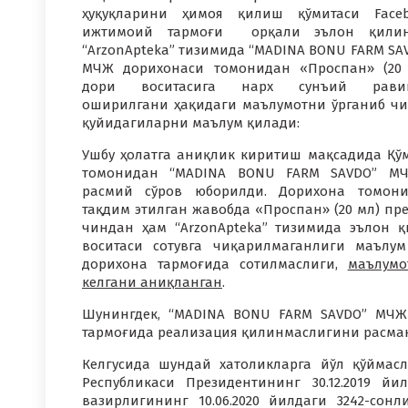
ҳуқуқларини ҳимоя қилиш қўмитаси Face
ижтимоий тармоғи орқали эълон қилин
“ArzonApteka” тизимида “MADINA BONU FARM SA
МЧЖ дорихонаси томонидан «Проспан» (20
дори воситасига нарх сунъий рави
оширилгани ҳақидаги маълумотни ўрганиб чи
қуйидагиларни маълум қилади:
Ушбу ҳолатга аниқлик киритиш мақсадида Қў
томонидан “MADINA BONU FARM SAVDO” МЧ
расмий сўров юборилди. Дорихона томон
тақдим этилган жавобда «Проспан» (20 мл) пре
чиндан ҳам “ArzonApteka” тизимида эълон 
воситаси сотувга чиқарилмаганлиги маълу
дорихона тармоғида сотилмаслиги,
маълумо
келгани аниқланган
.
Шунингдек, “MADINA BONU FARM SAVDO” МЧЖ
тармоғида реализация қилинмаслигини расман
Келгусида шундай хатоликларга йўл қўймас
Республикаси Президентининг 30.12.2019 й
вазирлигининг 10.06.2020 йилдаги 3242-сон