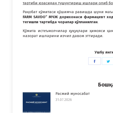
тартиби юзасидан тушунтириш ишлари олиб б
Рақобат қўмитаси қўшимча равишда шуни маъ
FARM SAVDO” МЧЖ дорихонаси фармацевт ходи
тегишли тартибда чоралар қўлланилган
.
Қўмита истеъмолчилар ҳуқуқлари ҳимояси ҳа
назорат ишларини изчил давом эттиради.
Ушбу янг
Share
S
on
o
Faceboo
T
Бошқ
Расмий муносабат
31.07.2026