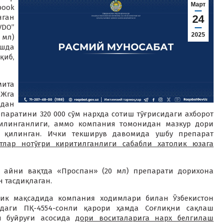
Март
book
ган
24
VDO”
2025
 мл)
шда
қиб,
мита
Жга
идан
паратини 320 000 сўм нархда сотиш тўғрисидаги ахборот
қилинганлиги, аммо компания томонидан мазкур дори
м қилинган. Ички текширув давомида ушбу препарат
тлар нотўғри киритилганлиги сабабли хатолик юзага
 айни вақтда «Проспан» (20 мл) препарати дорихона
 тасдиқлаган.
лик мақсадида компания ходимлари билан Ўзбекистон
илдаги ПҚ-4554-сонли қарори ҳамда Соғлиқни сақлаш
ли буйруғи асосида
дори воситаларига нарх белгилаш