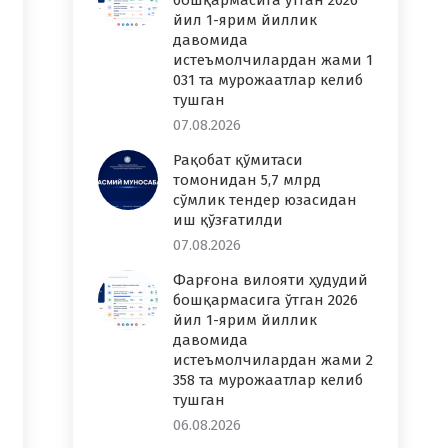
бошқармасига ўтган 2026
йил 1-ярим йиллик
давомида
истеъмолчилардан жами 1
031 та мурожаатлар келиб
тушган
07.08.2026
Рақобат қўмитаси
томонидан 5,7 млрд
сўмлик тендер юзасидан
иш қўзғатилди
07.08.2026
Фарғона вилояти ҳудудий
бошқармасига ўтган 2026
йил 1-ярим йиллик
давомида
истеъмолчилардан жами 2
358 та мурожаатлар келиб
тушган
06.08.2026