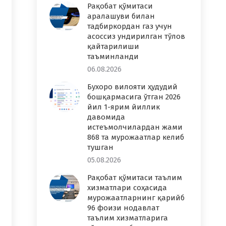
Рақобат қўмитаси
аралашуви билан
тадбиркордан газ учун
асоссиз ундирилган тўлов
қайтарилиши
таъминланди
06.08.2026
Бухоро вилояти ҳудудий
бошқармасига ўтган 2026
йил 1-ярим йиллик
давомида
истеъмолчилардан жами
868 та мурожаатлар келиб
тушган
05.08.2026
Рақобат қўмитаси таълим
хизматлари соҳасида
мурожаатларнинг қарийб
96 фоизи нодавлат
таълим хизматларига