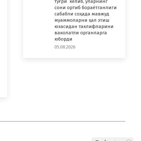
тўғри келиб, уларнинг
сони ортиб бораётганлиги
сабабли соҳада мавжуд
муаммоларни ҳал этиш
юзасидан таклифларини
ваколатли органларга
юборди
05.08.2026