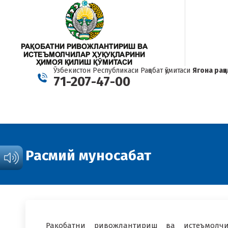
Ўзбекистон Республикаси Рақобат қўмитаси
Ягона рақ
71-207-47-00
Расмий муносабат
Рақобатни ривожлантириш ва истеъмолчи