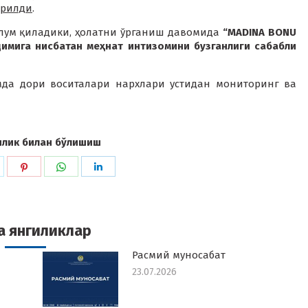
орилди
.
лум қиладики, ҳолатни ўрганиш давомида
“MADINA BONU
мига нисбатан меҳнат интизомини бузганлиги сабабли
мда дори воситалари нархлари устидан мониторинг ва
илик билан бўлишиш
hare
Share
Share
Share
n
on
on
on
k
witter
Pinterest
WhatsApp
LinkedIn
а янгиликлар
Расмий муносабат
23.07.2026