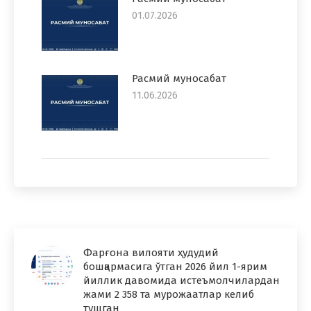
01.07.2026
Расмий муносабат
11.06.2026
Фарғона вилояти ҳудудий
бошқармасига ўтган 2026 йил 1-ярим
йиллик давомида истеъмолчилардан
жами 2 358 та мурожаатлар келиб
тушган