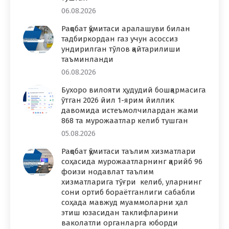
06.08.2026
Рақобат қўмитаси аралашуви билан
тадбиркордан газ учун асоссиз
ундирилган тўлов қайтарилиши
таъминланди
06.08.2026
Бухоро вилояти ҳудудий бошқармасига
ўтган 2026 йил 1-ярим йиллик
давомида истеъмолчилардан жами
868 та мурожаатлар келиб тушган
05.08.2026
Рақобат қўмитаси таълим хизматлари
соҳасида мурожаатларнинг қарийб 96
фоизи нодавлат таълим
хизматларига тўғри келиб, уларнинг
сони ортиб бораётганлиги сабабли
соҳада мавжуд муаммоларни ҳал
этиш юзасидан таклифларини
ваколатли органларга юборди