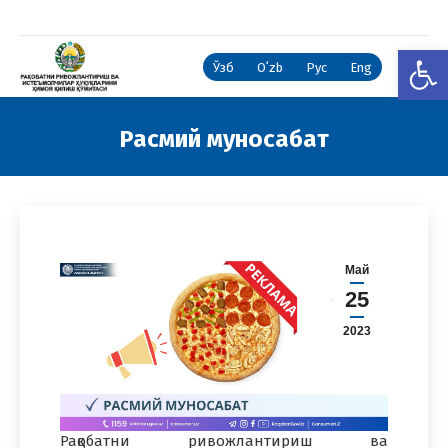
Open
Ўзб
Oʻzb
Рус
Eng
Расмий муносабат
You are here:
Май
25
2023
Рақобатни ривожлантириш ва