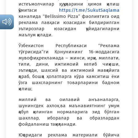
истеъмолчилар ҳуқуқларини ҳимоя қилиш
қўмитаси
https://t.me/SukutSaqlama
каналида “Bellissimo Pizza” фаолиятига оид
реклама лавҳаси юзасидан билдирилган
эътирозлар юзасидан қуйидагиларни
маълум қилади.
Ўзбекистон Республикаси “Реклама
тўғрисида”ги Қонунининг 16-моддасига
мувофиқ, рекламада – жинси, ирқи, миллати,
тили, дини, ижтимоий келиб чиқиши,
эътиқоди, шахсий ва ижтимоий мавқейига
қараб, бошқа ҳолатларга кўра камситиш ёки
ўзга шахсларнинг товарларини бадном
қилиш;
миллий ва оилавий анъаналарга,
шунингдек ахлоқ ва маънавиятнинг умум
қабул қилинган нормаларига зид бўлган
шакллар, иборалар ва образлардан
фойдаланиш тақиқланади.
Юқоридаги реклама материали бўйича