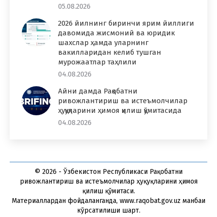
05.08.2026
2026 йилнинг биринчи ярим йиллиги
давомида жисмоний ва юридик
шахслар ҳамда уларнинг
вакилларидан келиб тушган
мурожаатлар таҳлили
04.08.2026
Айни дамда Рақобатни
ривожлантириш ва истеъмолчилар
ҳуқуқларини ҳимоя қилиш қўмитасида
04.08.2026
© 2026 - Ўзбекистон Республикаси Рақобатни
ривожлантириш ва истеъмолчилар ҳуқуқларини ҳимоя
қилиш қўмитаси.
Материаллардан фойдаланганда, www.raqobat.gov.uz манбаи
кўрсатилиши шарт.