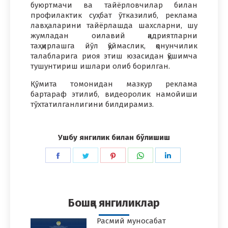
буюртмачи ва тайёрловчилар билан
профилактик суҳбат ўтказилиб, реклама
лавҳаларини тайёрлашда шахсларни, шу
жумладан оилавий қадриятларни
таҳқирлашга йўл қўймаслик, қонунчилик
талабларига риоя этиш юзасидан қўшимча
тушунтириш ишлари олиб борилган.
Қўмита томонидан мазкур реклама
бартараф этилиб, видеоролик намойиши
тўхтатилганлигини билдирамиз.
Ушбу янгилик билан бўлишиш
Share
Share
Share
Share
Share
on
on
on
on
on
Facebook
Twitter
Pinterest
WhatsApp
LinkedIn
Бошқа янгиликлар
Расмий муносабат