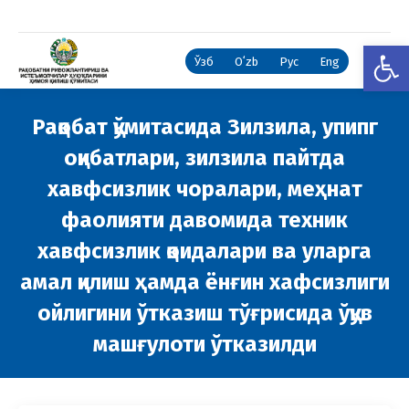
Open
Ўзб
Oʻzb
Рус
Eng
Рақобат қўмитасида Зилзила, упипг
оқибатлари, зилзила пайтда
хавфсизлик чоралари, меҳнат
фаолияти давомида техник
хавфсизлик қоидалари ва уларга
амал қилиш ҳамда ёнғин хафсизлиги
ойлигини ўтказиш тўғрисида ўқув
машғулоти ўтказилди
You are here: