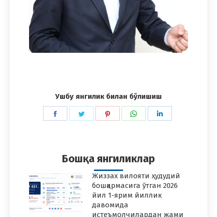
Ушбу янгилик билан бўлишиш
Share
Share
Share
Share
Share
on
on
on
on
on
Facebook
Twitter
Pinterest
WhatsApp
LinkedIn
Бошқа янгиликлар
Жиззах вилояти ҳудудий
бошқармасига ўтган 2026
йил 1-ярим йиллик
давомида
истеъмолчилардан жами