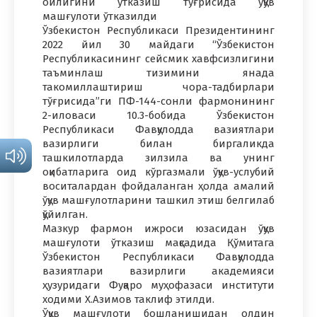
ойлигини ўтказиш тўғрисида ўқув
машғулоти ўтказилди
Ўзбекистон Республикаси Президентининг
2022 йил 30 майдаги “Ўзбекистон
Республикасининг сейсмик хавфсизлигини
таъминлаш тизимини янада
такомиллаштириш чора-тадбирлари
тўғрисида”ги ПФ-144-сонли фармонининг
2-иловаси 10.3-бобида Ўзбекистон
Республикаси Фавқулодда вазиятлари
вазирлиги билан биргаликда
ташкилотларда зилзила ва унинг
оқибатларига оид кўргазмали ўқув-услубий
воситалардан фойдаланган ҳолда амалий
ўқув машғулотларини ташкил этиш белгилаб
қўйилган.
Мазкур фармон ижроси юзасидан ўқув
машғулоти ўтказиш мақсадида Қўмитага
Ўзбекистон Республикаси Фавқулодда
вазиятлари вазирлиги академияси
ҳузуридаги Фуқаро муҳофазаси институти
ходими Х.Азимов таклиф этилди.
Ўқув машғулоти бошланишидан олдин