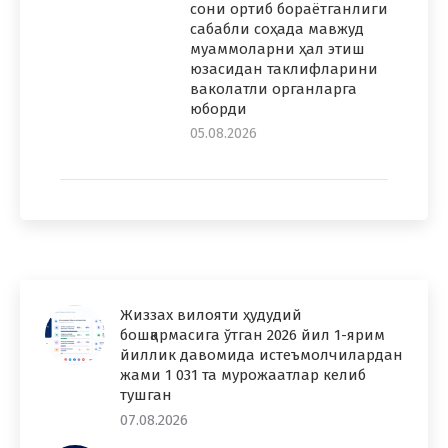
сони ортиб бораётганлиги
сабабли соҳада мавжуд
муаммоларни ҳал этиш
юзасидан таклифларини
ваколатли органларга
юборди
05.08.2026
Жиззах вилояти ҳудудий
бошқармасига ўтган 2026 йил 1-ярим
йиллик давомида истеъмолчилардан
жами 1 031 та мурожаатлар келиб
тушган
07.08.2026