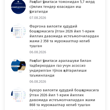
Рақобат қўмитаси томонидан 5,7 млрд
сўмлик тендер юзасидан иш
қўзғатилди
07.08.2026
Фарғона вилояти ҳудудий
бошқармасига ўтган 2026 йил 1-ярим
йиллик давомида истеъмолчилардан
жами 2 358 та мурожаатлар келиб
тушган
06.08.2026
Рақобат қўмитаси аралашуви билан
тадбиркордан газ учун асоссиз
ундирилган тўлов қайтарилиши
таъминланди
06.08.2026
Бухоро вилояти ҳудудий бошқармасига
ўтган 2026 йил 1-ярим йиллик
давомида истеъмолчилардан жами
868 та мурожаатлар келиб тушган