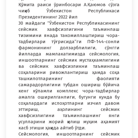
Қўмита раиси ўринбосари А.Қаюмов сўзга
чиқиб Ўзбекистон Республикаси
Президентининг 2022 йил
30 майдаги “Ўзбекистон Республикасининг
сейсмик хавфсизлигини таъминлаш
тизимини янада такомиллаштириш чора-
тадбирлари тўғрисида”ги ПФ-144-сонли
фармонининг долзарблилиги, сўнгги
йилларда мамлакатимизда сейсмология,
иншоотларнинг сейсмик мустаҳкамлигини
ва сейсмик хавфсизликни таъминлаш
соҳаларини ривожлантириш ҳамда соҳа
ташкилотларининг фаолияти
самарадорлигини тубдан ошириш бўйича
кенг кўламли комплекс чора-тадбирлар
амалга оширилганлиги, бугунги кунда бу
соҳалардаги ислоҳотларни изчил давом
эттириш, аҳолининг сейсмик
хавфсизлигини таъминлашнинг янги
усулларини жорий қилиш муҳим аҳамият
касб этиши ҳақида айтиб ўтди.
Сейсмология, иншоотларнинг сейсмик