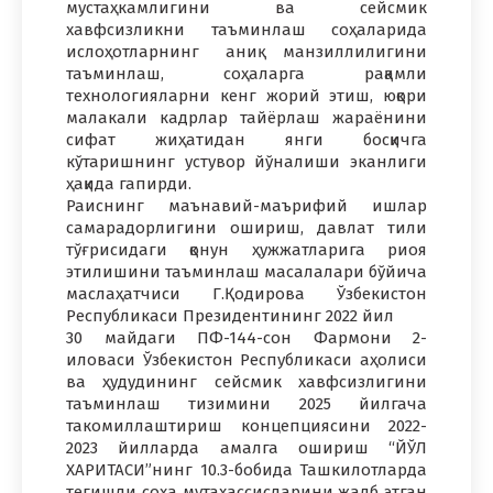
мустаҳкамлигини ва сейсмик
хавфсизликни таъминлаш соҳаларида
ислоҳотларнинг аниқ манзиллилигини
таъминлаш, соҳаларга рақамли
технологияларни кенг жорий этиш, юқори
малакали кадрлар тайёрлаш жараёнини
сифат жиҳатидан янги босқичга
кўтаришнинг устувор йўналиши эканлиги
ҳақида гапирди.
Раиснинг маънавий-маърифий ишлар
самарадорлигини ошириш, давлат тили
тўғрисидаги қонун ҳужжатларига риоя
этилишини таъминлаш масалалари бўйича
маслаҳатчиси Г.Қодирова Ўзбекистон
Республикаси Президентининг 2022 йил
30 майдаги ПФ-144-сон Фармони 2-
иловаси Ўзбекистон Республикаси аҳолиси
ва ҳудудининг сейсмик хавфсизлигини
таъминлаш тизимини 2025 йилгача
такомиллаштириш концепциясини 2022-
2023 йилларда амалга ошириш “ЙЎЛ
ХАРИТАСИ”нинг 10.3-бобида Ташкилотларда
тегишли соҳа мутахассисларини жалб этган