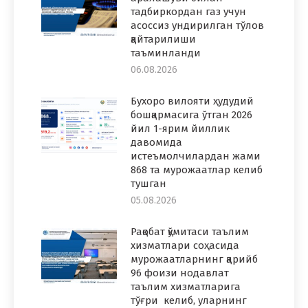
тадбиркордан газ учун
асоссиз ундирилган тўлов
қайтарилиши
таъминланди
06.08.2026
Бухоро вилояти ҳудудий
бошқармасига ўтган 2026
йил 1-ярим йиллик
давомида
истеъмолчилардан жами
868 та мурожаатлар келиб
тушган
05.08.2026
Рақобат қўмитаси таълим
хизматлари соҳасида
мурожаатларнинг қарийб
96 фоизи нодавлат
таълим хизматларига
тўғри келиб, уларнинг