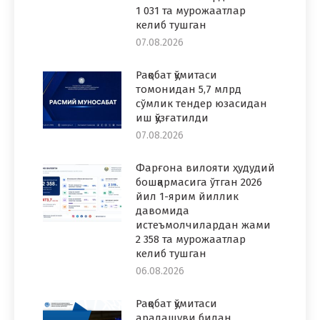
1 031 та мурожаатлар
келиб тушган
07.08.2026
Рақобат қўмитаси
томонидан 5,7 млрд
сўмлик тендер юзасидан
иш қўзғатилди
07.08.2026
Фарғона вилояти ҳудудий
бошқармасига ўтган 2026
йил 1-ярим йиллик
давомида
истеъмолчилардан жами
2 358 та мурожаатлар
келиб тушган
06.08.2026
Рақобат қўмитаси
аралашуви билан