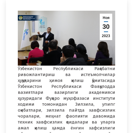
Ноя
30
2023
Ўзбекистон Республикаси Рақобатни
ривожлантириш ва истеъмолчилар
ҳуқуқларини ҳимоя қилиш қўмитасида
Ўзбекистон Республикаси Фавқулодда
вазиятлари вазирлиги академияси
ҳузуридаги Фуқаро муҳофазаси институти
ходими томонидан Зилзила, упипг
оқибатлари, зилзила пайтда хавфсизлик
чоралари, меҳнат фаолияти давомида
техник хавфсизлик қоидалари ва уларга
амал қилиш ҳамда ёнғин хафсизлиги