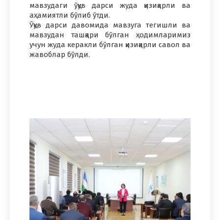
мавзудаги ўқув дарси жуда қизиқарли ва
аҳамиятли бўлиб ўтди.
Ўқув дарси давомида мавзуга тегишли ва
мавзудан ташқари бўлган ҳодимларимиз
учун жуда керакли бўлган қизиқарли савол ва
жавоблар бўлди.