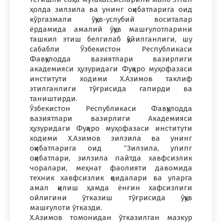
ҳолда зилзила ва унинг оқибатларига оид
кўргазмали ўқув-услубий воситалар
ёрдамида амалий ўқув машғулотларини
ташкил этиш белгилаб қўйилганлиги, шу
сабабли Ўзбекистон Республикаси
Фавқулодда вазиятлари вазирлиги
академияси ҳузуридаги Фуқаро муҳофазаси
институти ходими Х.Азимов таклиф
этилганлиги тўғрисида гапирди ва
таништирди.
Ўзбекистон Республикаси Фавқулодда
вазиятлари вазирлиги Академияси
ҳузуридаги Фуқаро муҳофазаси институти
ходими Х.Азимов зилзила ва унинг
оқибатларига оид “Зилзила, упипг
оқибатлари, зилзила пайтда хавфсизлик
чоралари, меҳнат фаолияти давомида
техник хавфсизлик қоидалари ва уларга
амал қилиш ҳамда ёнғин хафсизлиги
ойлигини ўтказиш тўғрисида ўқув
машғулоти ўтказди.
Х.Азимов томонидан ўтказилган мазкур