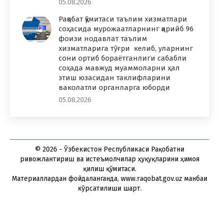
05.08.2026
Рақобат қўмитаси таълим хизматлари
соҳасида мурожаатларнинг қарийб 96
фоизи нодавлат таълим
хизматларига тўғри келиб, уларнинг
сони ортиб бораётганлиги сабабли
соҳада мавжуд муаммоларни ҳал
этиш юзасидан таклифларини
ваколатли органларга юборди
05.08.2026
© 2026 - Ўзбекистон Республикаси Рақобатни
ривожлантириш ва истеъмолчилар ҳуқуқларини ҳимоя
қилиш қўмитаси.
Материаллардан фойдаланганда, www.raqobat.gov.uz манбаи
кўрсатилиши шарт.