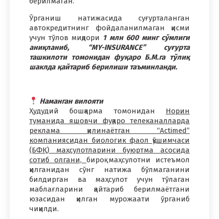
берилмаган.
Ўрганиш натижасида суғурталанган
автокредитнинг фойдаланилмаган қисми
учун тўлов миқдори
1 млн 600 минг сўмлиги
аниқланиб, “MY-INSURANCE” суғурта
ташкилоти томонидан фуқаро Б.М.га тўлиқ
шаклда қайтариб берилиши таъминланди.
Наманган вилояти
Ҳудудий бошқарма томонидан
Норин
туманида яшовчи фуқаро телеканалларда
реклама қилинаётган “Actimed”
компаниясидан биологик фаол қўшимчаси
(БФҚ) маҳсулотларини буюртма асосида
сотиб олгани,
бироқ маҳсулотни истеъмол
қилганидан сўнг натижа бўлмаганини
билдирган ва маҳсулот учун тўлаган
маблағларини қайтариб берилмаётгани
юзасидан қилган мурожаати ўрганиб
чиқилди.