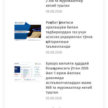
2 358 та мурожаатлар
келиб тушган
06.08.2026
Рақобат қўмитаси
аралашуви билан
тадбиркордан газ учун
асоссиз ундирилган тўлов
қайтарилиши
таъминланди
06.08.2026
Бухоро вилояти ҳудудий
бошқармасига ўтган 2026
йил 1-ярим йиллик
давомида
истеъмолчилардан жами
868 та мурожаатлар келиб
тушган
05.08.2026