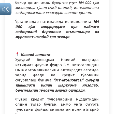
бекор қилган.
аммо буюртма учун 164 000 сўм
миқдорида тўлов ечиб олиниб, истеъмолчига
қайтарилмагани юзасидан шикоят қилган.
Ўрганишлар натижасида истеъмолчига
164
000 сўм миқдоридаги пул маблағи
қайтарилиб берилиши таъминланди ва
мурожаат ижобий ҳал этилди.
Навоий вилояти
Ҳудудий бошқарма Навоий шаҳрида
истиқомат қилувчи фуқаро Б.М. автосалондан
ONIX автомашинасини автокредит асосида
харид қилади ва кредит тўловини
суғурталаш бўйича
“MY-INSURANCE” суғурта
ташкилоти билан шартнома имзолаб,
белгиланган тўловни амалга оширади.
Фуқаро кредит тўловларини муддатидан
олдин тўлаб бўлган, аммо унга суғурта
тўловини фойдаланилмаган қисми қайтариб