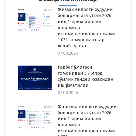
Жиззах вилояти ҳудудий
бошқармасига ўтган 2026
йил 1-ярим йиллик
давомида
истеъмолчилардан жами
1 031 та мурожаатлар
келиб тушган
07.08.2026
Рақобат қўмитаси
томонидан 5,7 млрд
сўмлик тендер юзасидан
иш қўзғатилди
07.08.2026
Фарғона вилояти ҳудудий
бошқармасига ўтган 2026
йил 1-ярим йиллик
давомида
истеъмолчилардан жами