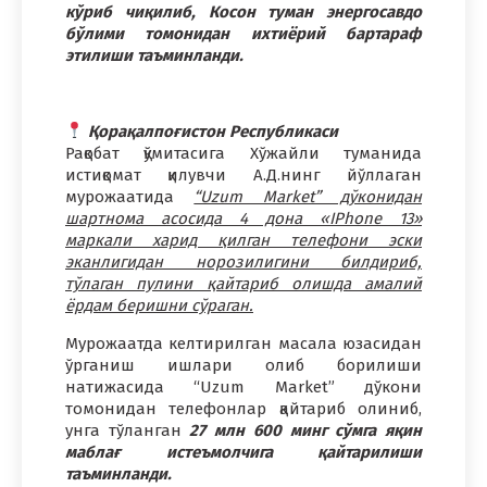
кўриб чиқилиб, Косон туман энергосавдо
бўлими томонидан ихтиёрий бартараф
этилиши таъминланди.
Қорақалпоғистон Республикаси
Рақобат қўмитасига Хўжайли туманида
истиқомат қилувчи А.Д.нинг йўллаган
мурожаатида
“Uzum Market” дўконидан
шартнома асосида 4 дона «IPhone 13»
маркали харид қилган телефони эски
эканлигидан норозилигини билдириб,
тўлаган пулини қайтариб олишда амалий
ёрдам беришни сўраган.
Мурожаатда келтирилган масала юзасидан
ўрганиш ишлари олиб борилиши
натижасида “Uzum Market” дўкони
томонидан телефонлар қайтариб олиниб,
унга тўланган
27 млн 600 минг сўмга яқин
маблағ истеъмолчига қайтарилиши
таъминланди.