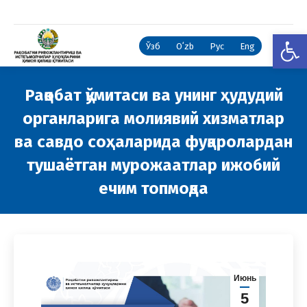
Open
Ўзб
Oʻzb
Рус
Eng
Рақобат қўмитаси ва унинг ҳудудий
органларига молиявий хизматлар
ва савдо соҳаларида фуқаролардан
тушаётган мурожаатлар ижобий
ечим топмоқда
You are here:
Июнь
5