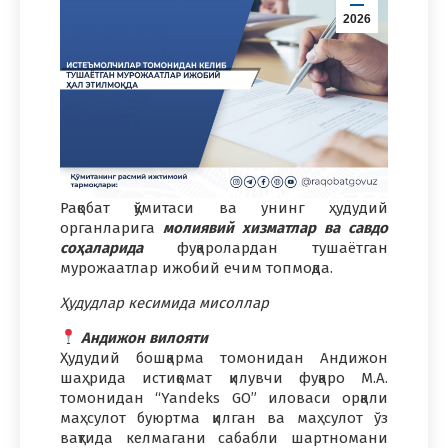
2026
Рақобат қўмитаси ва унинг ҳудудий
органларига
молиявий хизматлар ва савдо
соҳаларида
фуқаролардан тушаётган
мурожаатлар ижобий ечим топмоқда.
Ҳудудлар кесимида мисоллар
Андижон вилояти
Ҳудудий бошқарма томонидан Андижон
шаҳрида истиқомат қилувчи фуқаро М.А.
томонидан “Yandeks GO” иловаси орқали
маҳсулот буюртма қилган ва маҳсулот ўз
вақтида келмагани сабабли шартномани