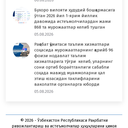
Бухоро вилояти ҳудудий бошқармасига
ўтган 2026 йил 1-ярим йиллик
давомида истеъмолчилардан жами
868 та мурожаатлар келиб тушган
05.08.2026
Рақобат қўмитаси таълим хизматлари
соҳасида мурожаатларнинг қарийб 96
фоизи нодавлат таълим
хизматларига тўғри келиб, уларнинг
сони ортиб бораётганлиги сабабли
соҳада мавжуд муаммоларни ҳал
этиш юзасидан таклифларини
ваколатли органларга юборди
05.08.2026
© 2026 - Ўзбекистон Республикаси Рақобатни
ривожлантириш ва истеъмолчилар ҳуқуқларини ҳимоя