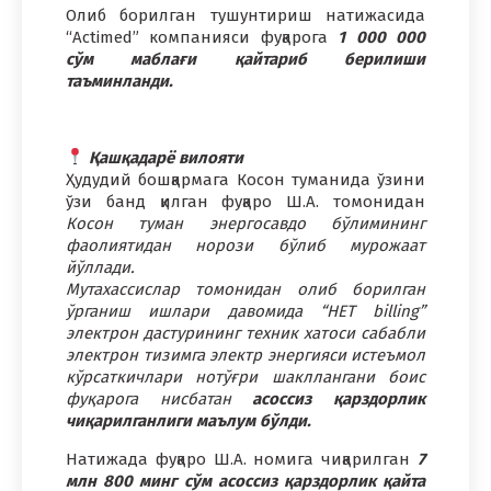
Олиб борилган тушунтириш натижасида
“Actimed” компанияси фуқарога
1 000 000
сўм маблағи қайтариб берилиши
таъминланди.
Қашқадарё вилояти
Ҳудудий бошқармага Косон туманида ўзини
ўзи банд қилган фуқаро Ш.А. томонидан
Косон туман энергосавдо бўлимининг
фаолиятидан норози бўлиб мурожаат
йўллади.
Мутахассислар томонидан олиб борилган
ўрганиш ишлари давомида “HET billing”
электрон дастурининг техник хатоси сабабли
электрон тизимга электр энергияси истеъмол
кўрсаткичлари нотўғри шакллангани боис
фуқарога нисбатан
асоссиз қарздорлик
чиқарилганлиги маълум бўлди.
Натижада фуқаро Ш.А. номига чиқарилган
7
млн 800 минг сўм асоссиз қарздорлик қайта