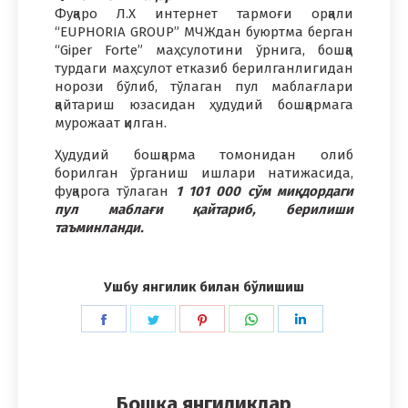
Фуқаро Л.Х интернет тармоғи орқали
“EUPHORIA GROUP” МЧЖдан буюртма берган
“Giper Forte” маҳсулотини ўрнига, бошқа
турдаги маҳсулот етказиб берилганлигидан
норози бўлиб, тўлаган пул маблағлари
қайтариш юзасидан ҳудудий бошқармага
мурожаат қилган.
Ҳудудий бошқарма томонидан олиб
борилган ўрганиш ишлари натижасида,
фуқарога тўлаган
1 101 000 сўм миқдордаги
пул маблағи қайтариб, берилиши
таъминланди.
Ушбу янгилик билан бўлишиш
Share
Share
Share
Share
Share
on
on
on
on
on
Facebook
Twitter
Pinterest
WhatsApp
LinkedIn
Бошқа янгиликлар