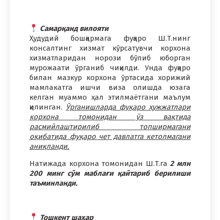
Самарқанд вилояти
Ҳудудий бошқармага фуқаро Ш.Т.нинг
консалтинг хизмат кўрсатувчи корхона
хизматларидан норози бўлиб юборган
мурожаати ўрганиб чиқилди. Унда фуқаро
билан мазкур корхона ўртасида хорижий
мамлакатга ишчи виза олишда юзага
келган муаммо ҳал этилмаётгани маълум
қилинган.
Ўрганишларда фуқаро ҳужжатлари
корхона томонидан ўз вақтида
расмийлаштирилиб топширмагани
оқибатида фуқаро чет давлатга кетолмагани
аниқланди.
Натижада корхона томонидан Ш.Т.га
2 млн
200 минг сўм маблағи қайтариб берилиши
таъминланди.
Тошкент шаҳар