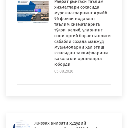
Рақобат қўмитаси таълим
хизматлари соҳасида
мурожаатларнинг қарийб
96 фоизи нодавлат
таълим хизматларига
тўғри келиб, уларнинг
сони ортиб бораётганлиги
сабабли соҳада мавжуд
муаммоларни ҳал этиш
юзасидан таклифларини
ваколатли органларга
юборди
05.08.2026
Жиззах вилояти ҳудудий