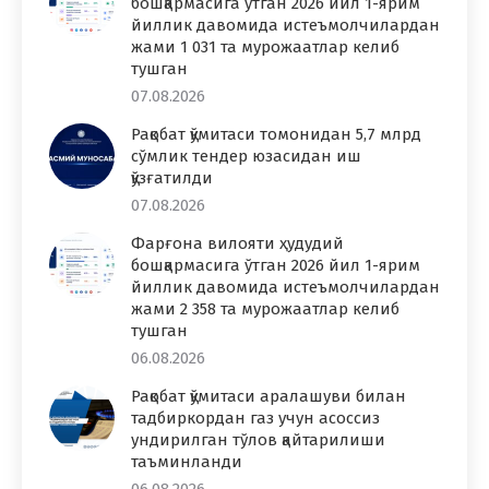
бошқармасига ўтган 2026 йил 1-ярим
йиллик давомида истеъмолчилардан
жами 1 031 та мурожаатлар келиб
тушган
07.08.2026
Рақобат қўмитаси томонидан 5,7 млрд
сўмлик тендер юзасидан иш
қўзғатилди
07.08.2026
Фарғона вилояти ҳудудий
бошқармасига ўтган 2026 йил 1-ярим
йиллик давомида истеъмолчилардан
жами 2 358 та мурожаатлар келиб
тушган
06.08.2026
Рақобат қўмитаси аралашуви билан
тадбиркордан газ учун асоссиз
ундирилган тўлов қайтарилиши
таъминланди
06.08.2026