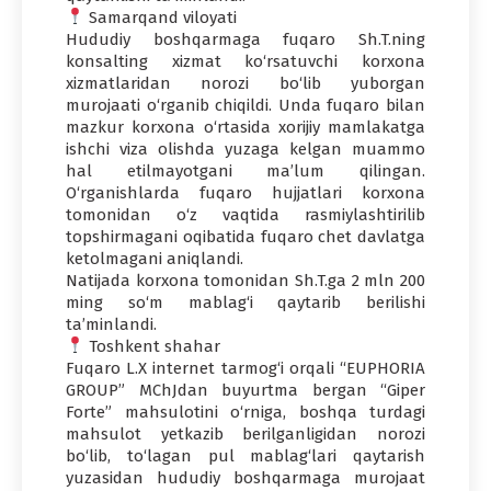
Samarqand viloyati
Hududiy boshqarmaga fuqaro Sh.T.ning
konsalting xizmat ko‘rsatuvchi korxona
xizmatlaridan norozi bo‘lib yuborgan
murojaati o‘rganib chiqildi. Unda fuqaro bilan
mazkur korxona o‘rtasida xorijiy mamlakatga
ishchi viza olishda yuzaga kelgan muammo
hal etilmayotgani ma’lum qilingan.
O‘rganishlarda fuqaro hujjatlari korxona
tomonidan o‘z vaqtida rasmiylashtirilib
topshirmagani oqibatida fuqaro chet davlatga
ketolmagani aniqlandi.
Natijada korxona tomonidan Sh.T.ga 2 mln 200
ming so‘m mablag‘i qaytarib berilishi
ta’minlandi.
Toshkent shahar
Fuqaro L.X internet tarmog‘i orqali “EUPHORIA
GROUP” MChJdan buyurtma bergan “Giper
Forte” mahsulotini o‘rniga, boshqa turdagi
mahsulot yetkazib berilganligidan norozi
bo‘lib, to‘lagan pul mablag‘lari qaytarish
yuzasidan hududiy boshqarmaga murojaat