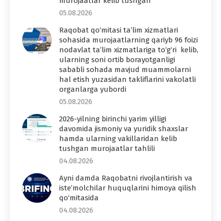
murojaatlar kelib tushgan
05.08.2026
Raqobat qo‘mitasi ta’lim xizmatlari
sohasida murojaatlarning qariyb 96 foizi
nodavlat ta’lim xizmatlariga to‘g‘ri kelib,
ularning soni ortib borayotganligi
sababli sohada mavjud muammolarni
hal etish yuzasidan takliflarini vakolatli
organlarga yubordi
05.08.2026
2026-yilning birinchi yarim yilligi
davomida jismoniy va yuridik shaxslar
hamda ularning vakillaridan kelib
tushgan murojaatlar tahlili
04.08.2026
Ayni damda Raqobatni rivojlantirish va
iste’molchilar huquqlarini himoya qilish
qo‘mitasida
04.08.2026