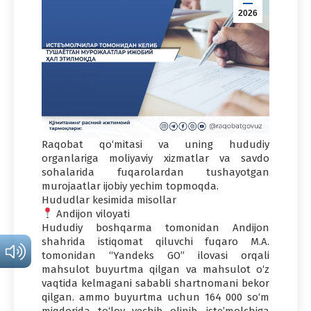
2026
Raqobat qo‘mitasi va uning hududiy
organlariga moliyaviy xizmatlar va savdo
sohalarida fuqarolardan tushayotgan
murojaatlar ijobiy yechim topmoqda.
Hududlar kesimida misollar
Andijon viloyati
Hududiy boshqarma tomonidan Andijon
shahrida istiqomat qiluvchi fuqaro M.A.
tomonidan “Yandeks GO” ilovasi orqali
mahsulot buyurtma qilgan va mahsulot o‘z
vaqtida kelmagani sababli shartnomani bekor
qilgan. ammo buyurtma uchun 164 000 so‘m
miqdorida to‘lov yechib olinib, iste’molchiga