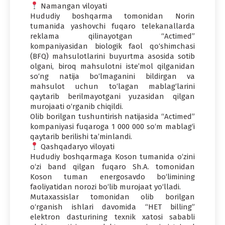
Namangan viloyati
Hududiy boshqarma tomonidan Norin
tumanida yashovchi fuqaro telekanallarda
reklama qilinayotgan “Actimed”
kompaniyasidan biologik faol qo‘shimchasi
(BFQ) mahsulotlarini buyurtma asosida sotib
olgani, biroq mahsulotni iste’mol qilganidan
so‘ng natija bo‘lmaganini bildirgan va
mahsulot uchun to‘lagan mablag‘larini
qaytarib berilmayotgani yuzasidan qilgan
murojaati o‘rganib chiqildi.
Olib borilgan tushuntirish natijasida “Actimed”
kompaniyasi fuqaroga 1 000 000 so‘m mablag‘i
qaytarib berilishi ta’minlandi.
Qashqadaryo viloyati
Hududiy boshqarmaga Koson tumanida o‘zini
o‘zi band qilgan fuqaro Sh.A. tomonidan
Koson tuman energosavdo bo‘limining
faoliyatidan norozi bo‘lib murojaat yo‘lladi.
Mutaxassislar tomonidan olib borilgan
o‘rganish ishlari davomida “HET billing”
elektron dasturining texnik xatosi sababli