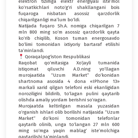
elektron tizimga elektr energiyasi iste’mol
ko‘rsatkichlari noto‘g‘ri shakllangani bois
fuqaroga nisbatan asossiz qarzdorlik
chiqarilganligi ma’lum bo‘ldi.
Natijada fuqaro Sh.A. nomiga chiqarilgan 7
mln 800 ming so‘m asossiz qarzdorlik qayta
ko‘rib chiqilib, Koson tuman energosavdo
bo‘limi tomonidan ixtiyoriy bartaraf etilishi
ta’minlandi.
Qoraqalpog‘iston Respublikasi
Raqobat qo‘mitasiga Xo‘jayli tumanida
istiqomat qiluvchi A.D.ning yo‘llagan
murojaatida “Uzum Market” do‘konidan
shartnoma asosida 4 dona «IPhone 13»
markali xarid qilgan telefoni eski ekanligidan
noroziligini bildirib, to‘lagan pulini qaytarib
olishda amaliy yordam berishni so‘ragan.
Murojaatda keltirilgan masala yuzasidan
o‘rganish ishlari olib borilishi natijasida “Uzum
Market” do‘koni tomonidan telefonlar
qaytarib olinib, unga to‘langan 27 mln 600
ming so‘mga yaqin mablag‘ iste’molchiga
qaytarilishi ta’minlandi.