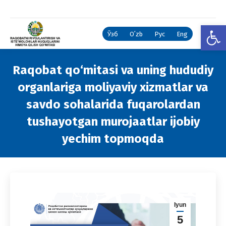
Open
Ўзб
Oʻzb
Рус
Eng
Raqobat qo‘mitasi va uning hududiy
organlariga moliyaviy xizmatlar va
savdo sohalarida fuqarolardan
tushayotgan murojaatlar ijobiy
yechim topmoqda
You are here:
Iyun
5