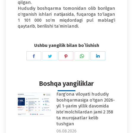
qilgan.
Hududiy boshqarma tomonidan olib borilgan
o‘rganish ishlari natijasida, fuqaroga to‘lagan
1 101 000 so‘m miqdordagi pul mablag‘i
qaytarib, berilishi ta’minlandi.
Ushbu yangilik bilan boʻlishish
Share
Share
Share
Share
Share
on
on
on
on
on
Facebook
Twitter
Pinterest
WhatsApp
LinkedIn
Boshqa yangiliklar
Farg‘ona viloyati hududiy
boshqarmasiga o‘tgan 2026-
yil 1-yarim yillik davomida
iste’molchilardan jami 2 358
ta murojaatlar kelib
tushgan
06.08.2026