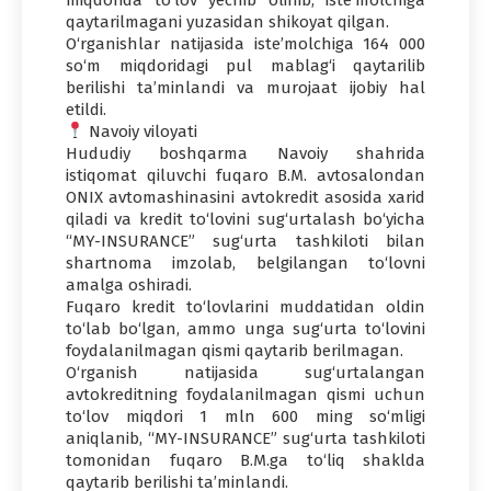
qaytarilmagani yuzasidan shikoyat qilgan.
O‘rganishlar natijasida iste’molchiga 164 000
so‘m miqdoridagi pul mablag‘i qaytarilib
berilishi ta’minlandi va murojaat ijobiy hal
etildi.
Navoiy viloyati
Hududiy boshqarma Navoiy shahrida
istiqomat qiluvchi fuqaro B.M. avtosalondan
ONIX avtomashinasini avtokredit asosida xarid
qiladi va kredit to‘lovini sug‘urtalash bo‘yicha
“MY-INSURANCE” sug‘urta tashkiloti bilan
shartnoma imzolab, belgilangan to‘lovni
amalga oshiradi.
Fuqaro kredit to‘lovlarini muddatidan oldin
to‘lab bo‘lgan, ammo unga sug‘urta to‘lovini
foydalanilmagan qismi qaytarib berilmagan.
O‘rganish natijasida sug‘urtalangan
avtokreditning foydalanilmagan qismi uchun
to‘lov miqdori 1 mln 600 ming so‘mligi
aniqlanib, “MY-INSURANCE” sug‘urta tashkiloti
tomonidan fuqaro B.M.ga to‘liq shaklda
qaytarib berilishi ta’minlandi.