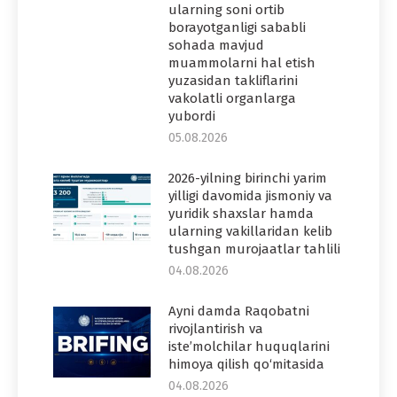
ularning soni ortib
borayotganligi sababli
sohada mavjud
muammolarni hal etish
yuzasidan takliflarini
vakolatli organlarga
yubordi
05.08.2026
2026-yilning birinchi yarim
yilligi davomida jismoniy va
yuridik shaxslar hamda
ularning vakillaridan kelib
tushgan murojaatlar tahlili
04.08.2026
Ayni damda Raqobatni
rivojlantirish va
iste’molchilar huquqlarini
himoya qilish qo‘mitasida
04.08.2026