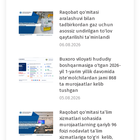
Raqobat qo‘mitasi
aralashuvi bilan
tadbirkordan gaz uchun
asossiz undirilgan to‘lov
qaytarilishi ta’minlandi
06.08.2026
Buxoro viloyati hududiy
boshqarmasiga o‘tgan 2026-
yil 1-yarim yillik davomida
iste’molchilardan jami 868
ta murojaatlar kelib
tushgan
05.08.2026
Raqobat qo‘mitasi ta’lim
xizmatlari sohasida
murojaatlarning qariyb 96
foizi nodavlat ta’lim
xizmatlariga to‘g‘ri kelib,