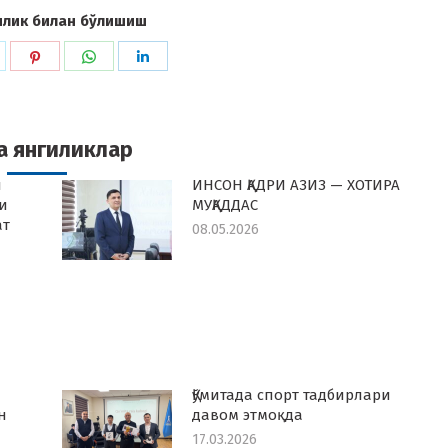
илик билан бўлишиш
hare
Share
Share
Share
n
on
on
on
k
witter
Pinterest
WhatsApp
LinkedIn
а янгиликлар
й
ИНСОН ҚАДРИ АЗИЗ — ХОТИРА
и
МУҚАДДАС
ат
08.05.2026
Қўмитада спорт тадбирлари
н
давом этмоқда
17.03.2026