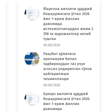
Фарғона вилояти ҳудудий
бошқармасига ўтган 2026
йил 1-ярим йиллик
давомида
истеъмолчилардан жами 2
358 та мурожаатлар келиб
тушган
06.08.2026
Рақобат қўмитаси
аралашуви билан
тадбиркордан газ учун
асоссиз ундирилган тўлов
қайтарилиши
таъминланди
06.08.2026
Бухоро вилояти ҳудудий
бошқармасига ўтган 2026
йил 1-ярим йиллик
давомида