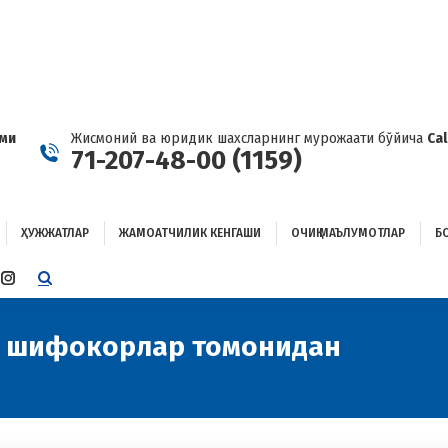
ҲУЖЖАТЛАР
ЖАМОАТЧИЛИК КЕНГАШИ
ОЧИҚ МАЪЛУМОТЛАР
ОҒЛАНИШ
ами
Жисмоний ва юридик шахсларнинг мурожаати бўйича
Ca
71-207-48-00 (1159)
ҲУЖЖАТЛАР
ЖАМОАТЧИЛИК КЕНГАШИ
ОЧИҚ МАЪЛУМОТЛАР
Б
E
TTER
INSTAGRAM
E
PAGE
ENS
OPENS
и шифокорлар томонидан
You 
IN
W
NEW
W
NDOW
WINDOW