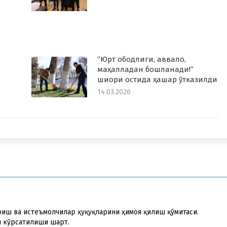
“Юрт ободлиги, аввало,
маҳалладaн бошланади!”
шиори остида ҳашар ўтказилди
14.03.2026
риш ва истеъмолчилар ҳуқуқларини ҳимоя қилиш қўмитаси.
и кўрсатилиши шарт.