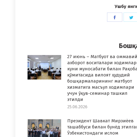
Ушбу янг
Share
S
on
o
Faceboo
T
Бошқ
27 июнь – Матбуот ва оммави
ахборот воситалари ходимлар
куни муносабати билан Рақоб
қўмитасида вилоят ҳудудий
бошқармаларининг матбуот
хизматига масъул ходимлари
учун ўқув-семинар ташкил
этилди
25.06.2026
Президент Шавкат Мирзиёев
ташаббуси билан бунёд этилга
Ўзбекистондаги ислом