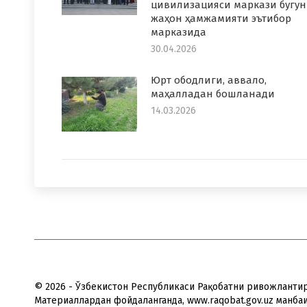
цивилизацияси маркази бугун
жаҳон ҳамжамияти эътибор
марказида
30.04.2026
Юрт ободлиги, аввало,
маҳалладaн бошланади
14.03.2026
© 2026 - Ўзбекистон Республикаси Рақобатни ривожланти
Материаллардан фойдаланганда, www.raqobat.gov.uz манба