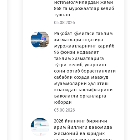
истеъмолчилардан жами
868 та мурожаатлар келиб
тушган
05.08.2026
Рақобат қўмитаси таълим
хизматлари соҳасида
мурожаатларнинг қарийб
96 фоизи нодавлат
таълим хизматларига
тўғри келиб, уларнинг
сони ортиб бораётганлиги
сабабли соҳада мавжуд
муаммоларни ҳал этиш
юзасидан таклифларини
ваколатли органларга
юборди
05.08.2026
2026 йилнинг биринчи
ярим йиллиги давомида
жисмоний ва юридик
шахслар ҳамда уларнинг