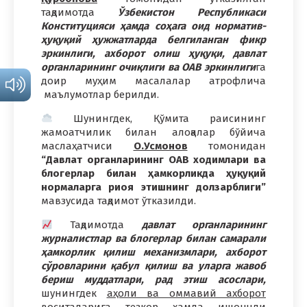
тақдимотда
Ўзбекистон Республикаси
Конституцияси ҳамда соҳага оид норматив-
ҳуқуқий ҳужжатларда белгиланган фикр
эркинлиги, ахборот олиш ҳуқуқи, давлат
органларининг очиқлиги ва ОАВ эркинлиги
га
доир муҳим масалалар атрофлича
маълумотлар берилди.
Шунингдек, Қўмита раисининг
жамоатчилик билан алоқалар бўйича
маслаҳатчиси
О.Усмонов
томонидан
“Давлат органларининг ОАВ ходимлари ва
блогерлар билан ҳамкорликда ҳуқуқий
нормаларга риоя этишнинг долзарблиги”
мавзусида тақдимот ўтказилди.
Тақдимотда
давлат органларининг
журналистлар ва блогерлар билан самарали
ҳамкорлик қилиш механизмлари, ахборот
сўровларини қабул қилиш ва уларга жавоб
бериш муддатлари, рад этиш асослари,
шунингдек
аҳоли ва оммавий ахборот