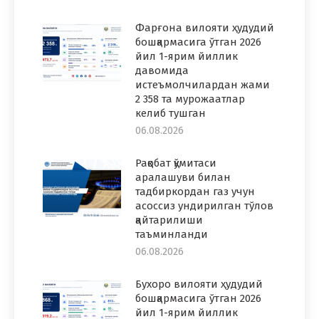
Фарғона вилояти ҳудудий
бошқармасига ўтган 2026
йил 1-ярим йиллик
давомида
истеъмолчилардан жами
2 358 та мурожаатлар
келиб тушган
06.08.2026
Рақобат қўмитаси
аралашуви билан
тадбиркордан газ учун
асоссиз ундирилган тўлов
қайтарилиши
таъминланди
06.08.2026
Бухоро вилояти ҳудудий
бошқармасига ўтган 2026
йил 1-ярим йиллик