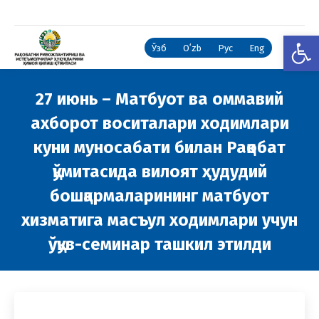
Open
Ўзб
Oʻzb
Рус
Eng
27 июнь – Матбуот ва оммавий
ахборот воситалари ходимлари
куни муносабати билан Рақобат
қўмитасида вилоят ҳудудий
бошқармаларининг матбуот
хизматига масъул ходимлари учун
ўқув-семинар ташкил этилди
You are here: