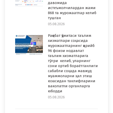
давомида
истеъмолчилардан жами
868 та мурожаатлар келиб
тушган
05.08.2026
Рақобат қўмитаси таълим
хизматлари соҳасида
мурожаатларнинг қарийб
96 фоизи нодавлат
таълим хизматларига
тўғри келиб, уларнинг
сони ортиб бораётганлиги
сабабли соҳада мавжуд
муаммоларни ҳал этиш
юзасидан таклифларини
ваколатли органларга
юборди
05.08.2026