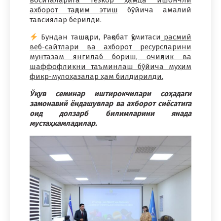
воситаларига тезкор ҳамда ишончли
ахборот тақдим этиш
бўйича амалий
тавсиялар берилди.
Бундан ташқари, Рақобат қўмитаси
расмий
веб-сайтлари ва ахборот ресурсларини
мунтазам янгилаб бориш, очиқлик ва
шаффофликни таъминлаш бўйича муҳим
фикр-мулоҳазалар ҳам билдирилди.
Ўқув семинар иштирокчилари соҳадаги
замонавий ёндашувлар ва ахборот сиёсатига
оид долзарб билимларини янада
мустаҳкамладилар.