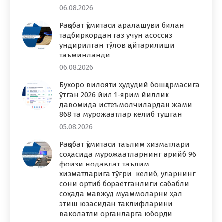
06.08.2026
Рақобат қўмитаси аралашуви билан
тадбиркордан газ учун асоссиз
ундирилган тўлов қайтарилиши
таъминланди
06.08.2026
Бухоро вилояти ҳудудий бошқармасига
ўтган 2026 йил 1-ярим йиллик
давомида истеъмолчилардан жами
868 та мурожаатлар келиб тушган
05.08.2026
Рақобат қўмитаси таълим хизматлари
соҳасида мурожаатларнинг қарийб 96
фоизи нодавлат таълим
хизматларига тўғри келиб, уларнинг
сони ортиб бораётганлиги сабабли
соҳада мавжуд муаммоларни ҳал
этиш юзасидан таклифларини
ваколатли органларга юборди