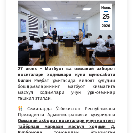
Июнь
25
2026
27 июнь – Матбуот ва оммавий ахборот
воситалари ходимлари куни муносабати
билан
Рақобат қўмитасида вилоят ҳудудий
бошқармаларининг матбуот хизматига
масъул ходимлари учун ўқув-семинар
ташкил этилди.
Семинарда Ўзбекистон Республикаси
Президенти Администрацияси ҳузуридаги
Оммавий ахборот воситалари учун контент
тайёрлаш маркази масъул ходими Д.
Қурбонова
томонидан ўтказилган