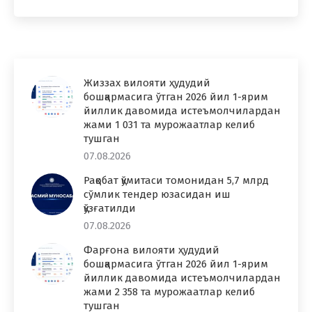
Жиззах вилояти ҳудудий
бошқармасига ўтган 2026 йил 1-ярим
йиллик давомида истеъмолчилардан
жами 1 031 та мурожаатлар келиб
тушган
07.08.2026
Рақобат қўмитаси томонидан 5,7 млрд
сўмлик тендер юзасидан иш
қўзғатилди
07.08.2026
Фарғона вилояти ҳудудий
бошқармасига ўтган 2026 йил 1-ярим
йиллик давомида истеъмолчилардан
жами 2 358 та мурожаатлар келиб
тушган