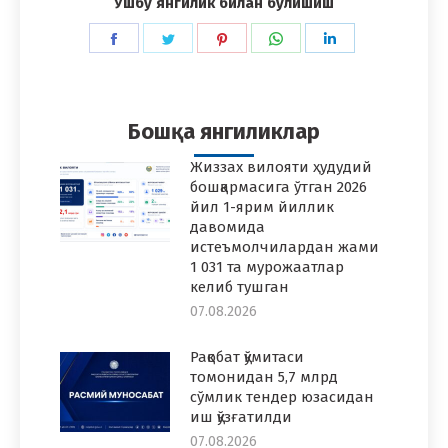
Ушбу янгилик билан бўлишиш
Share
Share
Share
Share
Share
on
on
on
on
on
Facebook
Twitter
Pinterest
WhatsApp
LinkedIn
Бошқа янгиликлар
Жиззах вилояти ҳудудий
бошқармасига ўтган 2026
йил 1-ярим йиллик
давомида
истеъмолчилардан жами
1 031 та мурожаатлар
келиб тушган
07.08.2026
Рақобат қўмитаси
томонидан 5,7 млрд
сўмлик тендер юзасидан
иш қўзғатилди
07.08.2026