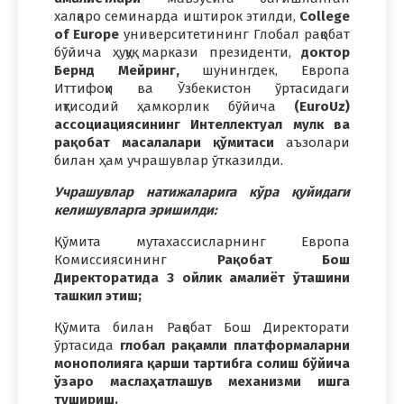
халқаро семинарда иштирок этилди,
College
of Europe
университетининг Глобал рақобат
бўйича ҳуқуқ маркази президенти,
доктор
Бернд Мейринг,
шунингдек, Европа
Иттифоқи ва Ўзбекистон ўртасидаги
иқтисодий ҳамкорлик бўйича
(EuroUz)
ассоциациясининг Интеллектуал мулк ва
рақобат масалалари қўмитаси
аъзолари
билан ҳам учрашувлар ўтказилди.
Учрашувлар натижаларига кўра қуйидаги
келишувларга эришилди:
Қўмита мутахассисларнинг Европа
Комиссиясининг
Рақобат Бош
Директоратида 3 ойлик амалиёт ўташини
ташкил этиш;
Қўмита билан Рақобат Бош Директорати
ўртасида
глобал рақамли платформаларни
монополияга қарши тартибга солиш бўйича
ўзаро маслаҳатлашув механизми ишга
тушириш.