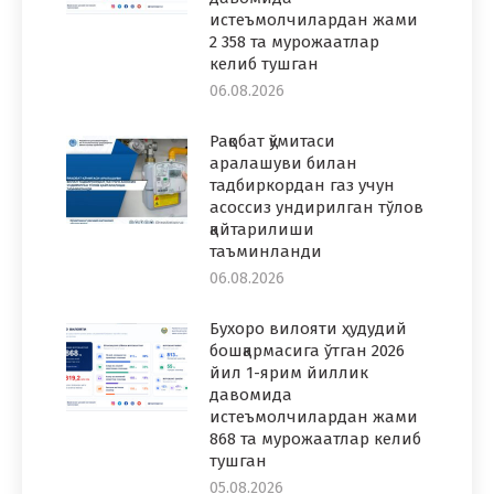
истеъмолчилардан жами
2 358 та мурожаатлар
келиб тушган
06.08.2026
Рақобат қўмитаси
аралашуви билан
тадбиркордан газ учун
асоссиз ундирилган тўлов
қайтарилиши
таъминланди
06.08.2026
Бухоро вилояти ҳудудий
бошқармасига ўтган 2026
йил 1-ярим йиллик
давомида
истеъмолчилардан жами
868 та мурожаатлар келиб
тушган
05.08.2026