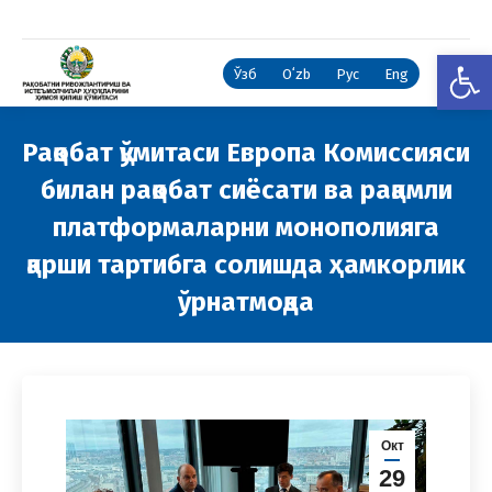
Open
Ўзб
Oʻzb
Рус
Eng
Рақобат қўмитаси Европа Комиссияси
билан рақобат сиёсати ва рақамли
платформаларни монополияга
қарши тартибга солишда ҳамкорлик
ўрнатмоқда
You are here:
Окт
29