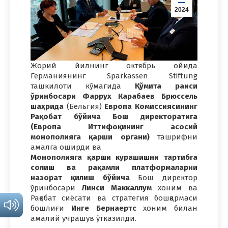
2024
Жорий йилнинг октябрь ойида
Германиянинг Sparkassen Stiftung
ташкилоти кўмагида
Қўмита раиси
ўринбосари Фаррух Карабаев Брюссель
шаҳрида
(Бельгия)
Европа Комиссиясининг
Рақобат бўйича Бош директоратига
(Европа Иттифоқининг асосий
монополияга қарши органи)
ташрифни
амалга оширди ва
Монополияга қарши курашишни тартибга
солиш ва рақамли платформаларни
назорат қилиш бўйича
Бош директор
ўринбосари
Линси Маккаллум
хоним ва
Рақобат сиёсати ва стратегия бошқармаси
бошлиғи
Инге Бернаертс
хоним билан
амалий учрашув ўтказилди.