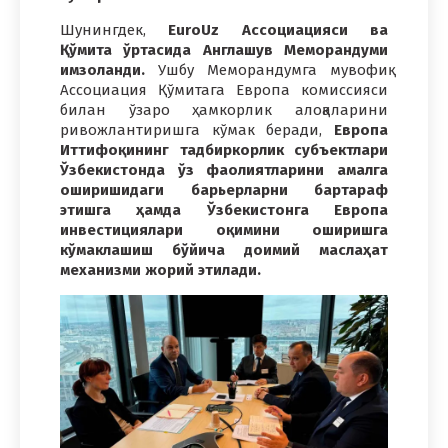
Шунингдек,
EuroUz Ассоциацияси ва
Қўмита ўртасида Англашув Меморандуми
имзоланди.
Ушбу Меморандумга мувофиқ
Ассоциация Қўмитага Европа комиссияси
билан ўзаро ҳамкорлик алоқаларини
ривожлантиришга кўмак беради,
Европа
Иттифоқининг тадбиркорлик субъектлари
Ўзбекистонда ўз фаолиятларини амалга
оширишидаги барьерларни бартараф
этишга ҳамда Ўзбекистонга Европа
инвестициялари оқимини оширишга
кўмаклашиш бўйича доимий маслаҳат
механизми жорий этилади.