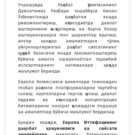
Учрашувда Рақобат қўмитасининг
Давлатимиз Раҳбари ташаббуси билан
Ўзбекистонда рақобатни янада
ривожлантириш, иқтисодиётда давлат
иштирокини қисқартириш ва барча бозор
иштирокчиларга тенг шароитлар яратиш,
илғор халқаро амалиётларга тўлиқ
уйғунлаштирилган рақобат сиёсатининг
ҳуқуқий базасини янада такомиллаштириш
бўйича амалга оширилаётган таркибий
ислоҳотларнинг натижалари ҳақида
маълумот берилди.
Европа Комиссияси вакиллари томонидан
глобал рақамли платформаларни тартибга
солиш, картелларни тергов қилиш, давлат
ёрдами ва иқтисодий концентрация
битимларини назорат қилишдаги ёндашув
ва амалиётлар бўйича маълумот бердилар.
Бундан ташқари,
Европа Иттифоқининг
рақобат қонунчилиги ва сиёсати
амалиётлари
мавзусига бағишланган