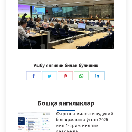
Ушбу янгилик билан бўлишиш
Share
Share
Share
Share
Share
on
on
on
on
on
Facebook
Twitter
Pinterest
WhatsApp
LinkedIn
Бошқа янгиликлар
Фарғона вилояти ҳудудий
бошқармасига ўтган 2026
йил 1-ярим йиллик
давомида