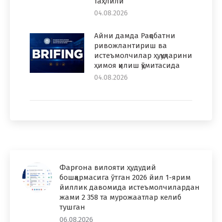
таҳлили
04.08.2026
Айни дамда Рақобатни
ривожлантириш ва
истеъмолчилар ҳуқуқларини
ҳимоя қилиш қўмитасида
04.08.2026
Фарғона вилояти ҳудудий
бошқармасига ўтган 2026 йил 1-ярим
йиллик давомида истеъмолчилардан
жами 2 358 та мурожаатлар келиб
тушган
06.08.2026