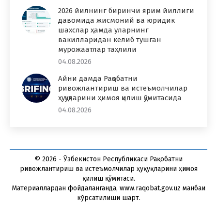
2026 йилнинг биринчи ярим йиллиги
давомида жисмоний ва юридик
шахслар ҳамда уларнинг
вакилларидан келиб тушган
мурожаатлар таҳлили
04.08.2026
Айни дамда Рақобатни
ривожлантириш ва истеъмолчилар
ҳуқуқларини ҳимоя қилиш қўмитасида
04.08.2026
© 2026 - Ўзбекистон Республикаси Рақобатни
ривожлантириш ва истеъмолчилар ҳуқуқларини ҳимоя
қилиш қўмитаси.
Материаллардан фойдаланганда, www.raqobat.gov.uz манбаи
кўрсатилиши шарт.