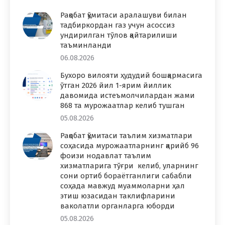
Рақобат қўмитаси аралашуви билан
тадбиркордан газ учун асоссиз
ундирилган тўлов қайтарилиши
таъминланди
06.08.2026
Бухоро вилояти ҳудудий бошқармасига
ўтган 2026 йил 1-ярим йиллик
давомида истеъмолчилардан жами
868 та мурожаатлар келиб тушган
05.08.2026
Рақобат қўмитаси таълим хизматлари
соҳасида мурожаатларнинг қарийб 96
фоизи нодавлат таълим
хизматларига тўғри келиб, уларнинг
сони ортиб бораётганлиги сабабли
соҳада мавжуд муаммоларни ҳал
этиш юзасидан таклифларини
ваколатли органларга юборди
05.08.2026