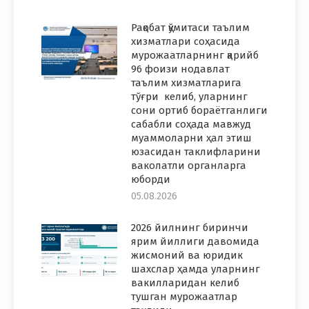
Рақобат қўмитаси таълим
хизматлари соҳасида
мурожаатларнинг қарийб
96 фоизи нодавлат
таълим хизматларига
тўғри келиб, уларнинг
сони ортиб бораётганлиги
сабабли соҳада мавжуд
муаммоларни ҳал этиш
юзасидан таклифларини
ваколатли органларга
юборди
05.08.2026
2026 йилнинг биринчи
ярим йиллиги давомида
жисмоний ва юридик
шахслар ҳамда уларнинг
вакилларидан келиб
тушган мурожаатлар