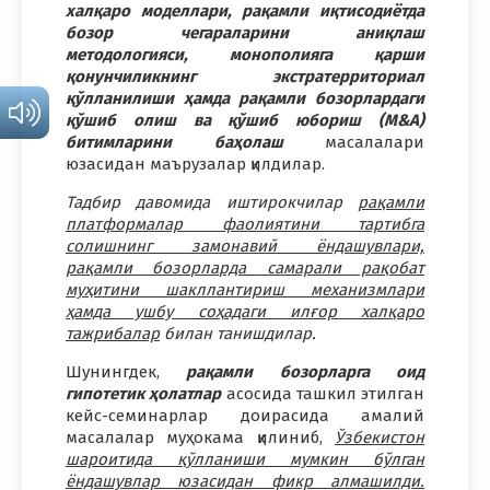
халқаро моделлари, рақамли иқтисодиётда
бозор чегараларини аниқлаш
методологияси, монополияга қарши
қонунчиликнинг экстратерриториал
қўлланилиши ҳамда рақамли бозорлардаги
қўшиб олиш ва қўшиб юбориш (М&А)
битимларини баҳолаш
масалалари
юзасидан маърузалар қилдилар.
Тадбир давомида иштирокчилар
рақамли
платформалар фаолиятини тартибга
солишнинг замонавий ёндашувлари,
рақамли бозорларда самарали рақобат
муҳитини шакллантириш механизмлари
ҳамда ушбу соҳадаги илғор халқаро
тажрибалар
билан танишдилар.
Шунингдек,
рақамли бозорларга оид
гипотетик ҳолатлар
асосида ташкил этилган
кейс-семинарлар доирасида амалий
масалалар муҳокама қилиниб,
Ўзбекистон
шароитида қўлланиши мумкин бўлган
ёндашувлар юзасидан фикр алмашилди.