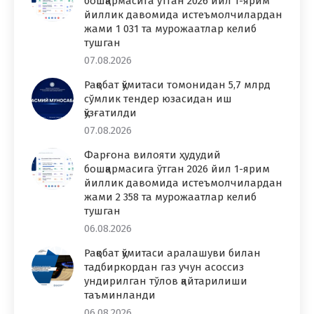
бошқармасига ўтган 2026 йил 1-ярим
йиллик давомида истеъмолчилардан
жами 1 031 та мурожаатлар келиб
тушган
07.08.2026
Рақобат қўмитаси томонидан 5,7 млрд
сўмлик тендер юзасидан иш
қўзғатилди
07.08.2026
Фарғона вилояти ҳудудий
бошқармасига ўтган 2026 йил 1-ярим
йиллик давомида истеъмолчилардан
жами 2 358 та мурожаатлар келиб
тушган
06.08.2026
Рақобат қўмитаси аралашуви билан
тадбиркордан газ учун асоссиз
ундирилган тўлов қайтарилиши
таъминланди
06.08.2026