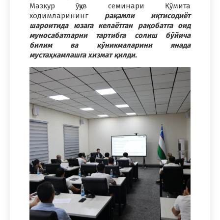
Мазкур ўқув семинари Қўмита
ходимларининг
рақамли иқтисодиёт
шароитида юзага келаётган рақобатга оид
муносабатларни тартибга солиш бўйича
билим ва кўникмаларини янада
мустаҳкамлашга хизмат қилди.