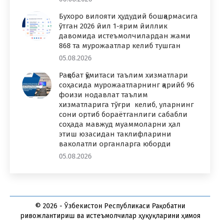
Бухоро вилояти ҳудудий бошқармасига
ўтган 2026 йил 1-ярим йиллик
давомида истеъмолчилардан жами
868 та мурожаатлар келиб тушган
05.08.2026
Рақобат қўмитаси таълим хизматлари
соҳасида мурожаатларнинг қарийб 96
фоизи нодавлат таълим
хизматларига тўғри келиб, уларнинг
сони ортиб бораётганлиги сабабли
соҳада мавжуд муаммоларни ҳал
этиш юзасидан таклифларини
ваколатли органларга юборди
05.08.2026
© 2026 - Ўзбекистон Республикаси Рақобатни
ривожлантириш ва истеъмолчилар ҳуқуқларини ҳимоя