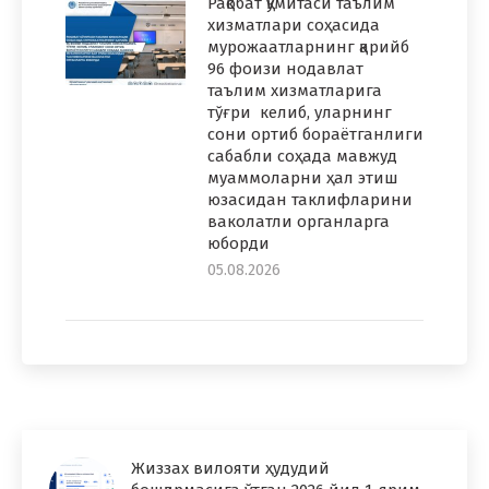
Рақобат қўмитаси таълим
хизматлари соҳасида
мурожаатларнинг қарийб
96 фоизи нодавлат
таълим хизматларига
тўғри келиб, уларнинг
сони ортиб бораётганлиги
сабабли соҳада мавжуд
муаммоларни ҳал этиш
юзасидан таклифларини
ваколатли органларга
юборди
05.08.2026
Жиззах вилояти ҳудудий