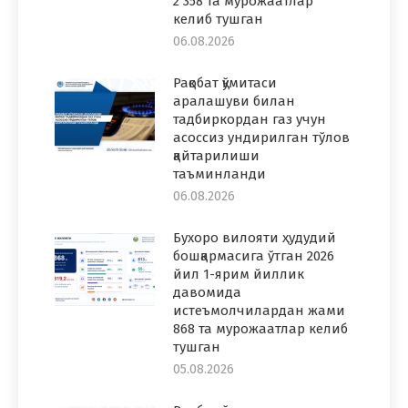
2 358 та мурожаатлар
келиб тушган
06.08.2026
Рақобат қўмитаси
аралашуви билан
тадбиркордан газ учун
асоссиз ундирилган тўлов
қайтарилиши
таъминланди
06.08.2026
Бухоро вилояти ҳудудий
бошқармасига ўтган 2026
йил 1-ярим йиллик
давомида
истеъмолчилардан жами
868 та мурожаатлар келиб
тушган
05.08.2026