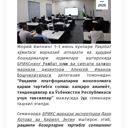
2026
Жорий йилнинг 1–3 июнь кунлари
Рақобат
қўмитаси марказий аппарати ва ҳудудий
бошқармалари ходимлари иштирокида
БРИКСнинг Рақобат ҳуқуқи ва сиёсати халқаро
маркази директори Алексей Иванов
бошчилигидаги
делегация томонидан
“Рақамли платформаларни монополияга
қарши тартибга солиш: халқаро амалиёт,
тенденциялар ва Ўзбекистон Республикаси
учун тавсиялар”
мавзусида ўқув семинари
ташкил этилди.
Семинарда
БРИКС маркази экспертлари Даря
Котова ва Кирилл Энтин
иштирок этиб,
рақамли бозорларни тартибга солишнинг