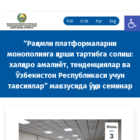
Open
Ўзб
Oʻzb
Рус
Eng
“Рақамли платформаларни
монополияга қарши тартибга солиш:
халқаро амалиёт, тенденциялар ва
Ўзбекистон Республикаси учун
тавсиялар” мавзусида ўқув семинар
You are here:
Июнь
3