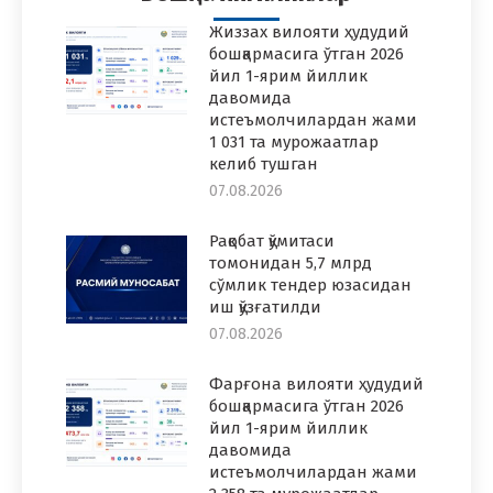
Жиззах вилояти ҳудудий
бошқармасига ўтган 2026
йил 1-ярим йиллик
давомида
истеъмолчилардан жами
1 031 та мурожаатлар
келиб тушган
07.08.2026
Рақобат қўмитаси
томонидан 5,7 млрд
сўмлик тендер юзасидан
иш қўзғатилди
07.08.2026
Фарғона вилояти ҳудудий
бошқармасига ўтган 2026
йил 1-ярим йиллик
давомида
истеъмолчилардан жами