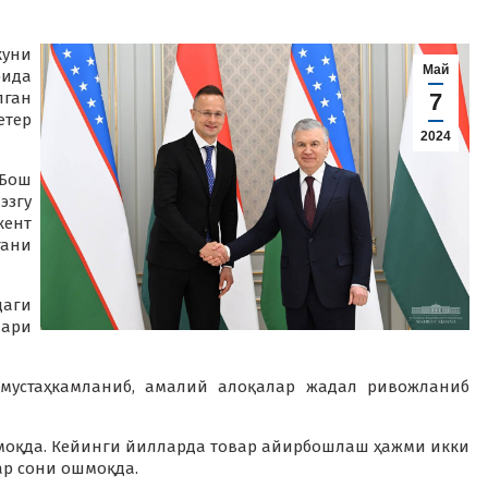
куни
Май
рида
ган
7
етер
2024
 Бош
эзгу
ент
гани
даги
лари
 мустаҳкамланиб, амалий алоқалар жадал ривожланиб
моқда. Кейинги йилларда товар айирбошлаш ҳажми икки
ар сони ошмоқда.