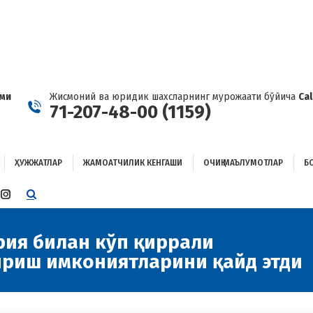
ҲУЖЖАТЛАР
ЖАМОАТЧИЛИК КЕНГАШИ
ОЧИҚ МАЪЛУМОТЛАР
ОҒЛАНИШ
ами
Жисмоний ва юридик шахсларнинг мурожаати бўйича
Ca
71-207-48-00 (1159)
ҲУЖЖАТЛАР
ЖАМОАТЧИЛИК КЕНГАШИ
ОЧИҚ МАЪЛУМОТЛАР
Б
E
TTER
INSTAGRAM
E
PAGE
ENS
OPENS
рия билан кўп қиррали
IN
ириш имкониятларини қайд этди
W
NEW
W
NDOW
WINDOW