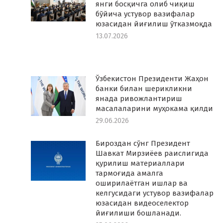
янги босқичга олиб чиқиш
бўйича устувор вазифалар
юзасидан йиғилиш ўтказмоқда
13.07.2026
Ўзбекистон Президенти Жаҳон
банки билан шерикликни
янада ривожлантириш
масалаларини муҳокама қилди
29.06.2026
Бироздан сўнг Президент
Шавкат Мирзиёев раислигида
қурилиш материаллари
тармоғида амалга
оширилаётган ишлар ва
келгусидаги устувор вазифалар
юзасидан видеоселектор
йиғилиши бошланади.