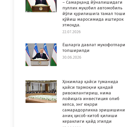
– Самарқанд йўналишидаги
пуллик муқобил автомобиль
йўли қурилишига тамал тоши
қўйиш маросимида иштирок
этмоқда.
22.07.2026
Ёшларга давлат мукофотлари
топширилди
30.06.2026
Ҳокимлар қайси туманида
қайси тармоқни қандай
ривожлантириш, нима
лойиҳага инвестиция олиб
келса, энг юқори
самарадорликка эришишини
аниқ ҳисоб-китоб қилиши
кераклиги қайд этилди