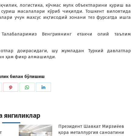
қчилик, логистика, кўчмас мулк объектларини қуриш ва
суриш масалалари кўриб чиқилди. Тошкент вилоятида
лари учун махсус иқтисодий зонани тез фурсатда ишга
 Талабаларимиз Венгриянинг етакчи олий таълим
отлар доирасидаги, шу жумладан Туркий давлатлар
ан ҳам фикр алмашилди.
илик билан бўлишиш
hare
Share
Share
Share
n
on
on
on
k
witter
Pinterest
WhatsApp
LinkedIn
а янгиликлар
Президент Шавкат Мирзиёев
т
қора металлургия саноатини