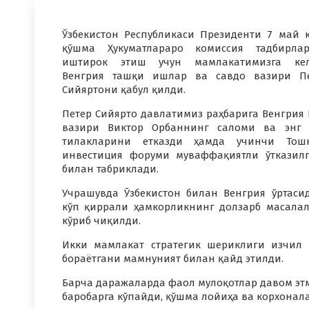
Ўзбекистон Республикаси Президенти 7 май 
қўшма Ҳукуматлараро комиссия тадбирла
иштирок этиш учун мамлакатимизга кел
Венгрия ташқи ишлар ва савдо вазири П
Сийяртони қабул қилди.
Петер Сийярто давлатимиз раҳбарига Венгрия
вазири Виктор Орбаннинг саломи ва энг 
тилакларини етказди ҳамда учинчи Тошк
инвестиция форуми муваффақиятли ўтказил
билан табриклади.
Учрашувда Ўзбекистон билан Венгрия ўртаси
кўп қиррали ҳамкорликнинг долзарб масала
кўриб чиқилди.
Икки мамлакат стратегик шериклиги изчил
бораётгани мамнуният билан қайд этилди.
Барча даражаларда фаол мулоқотлар давом эт
баробарга кўпайди, қўшма лойиҳа ва корхонал