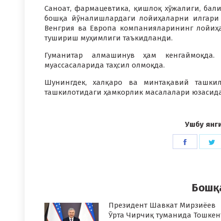
Саноат, фармацевтика, қишлоқ хўжалиги, бали
бошқа йўналишлардаги лойиҳаларни илгари 
Венгрия ва Европа компанияларининг лойиҳа
тушириш муҳимлиги таъкидланди.
Гуманитар алмашинув ҳам кенгаймоқда.
муассасаларида таҳсил олмоқда.
Шунингдек, халқаро ва минтақавий ташкил
ташкилотидаги ҳамкорлик масалалари юзасид
Ушбу янг
Share
S
on
o
Faceboo
T
Бошқ
Президент Шавкат Мирзиёев
Ўрта Чирчиқ туманида Тошкен