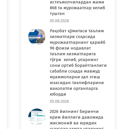
истеъмолчилардан жами
868 та мурожаатлар келиб
тушган
05.08.2026
Рақобат қўмитаси таълим
хизматлари соҳасида
мурожаатларнинг қарийб
96 фоизи нодавлат
таълим хизматларига
тўғри келиб, уларнинг
сони ортиб бораётганлиги
сабабли соҳада мавжуд
муаммоларни ҳал этиш
юзасидан таклифларини
ваколатли органларга
юборди
05.08.2026
2026 йилнинг биринчи
ярим йиллиги давомида
жисмоний ва юридик
шахслар ҳамда уларнинг