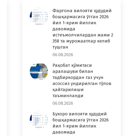
Фарғона вилояти ҳудудий
бошқармасига ўтган 2026
йил 1-ярим йиллик
давомида
истеъмолчилардан жами 2
358 та мурожаатлар келиб
тушган
06.08.2026
Рақобат қўмитаси
аралашуви билан
тадбиркордан газ учун
асоссиз ундирилган тўлов
қайтарилиши
таъминланди
06.08.2026
Бухоро вилояти ҳудудий
бошқармасига ўтган 2026
йил 1-ярим йиллик
давомида