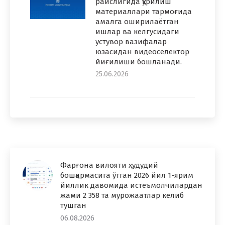
раислигида қурилиш
материаллари тармоғида
амалга оширилаётган
ишлар ва келгусидаги
устувор вазифалар
юзасидан видеоселектор
йиғилиши бошланади.
25.06.2026
Фарғона вилояти ҳудудий
бошқармасига ўтган 2026 йил 1-ярим
йиллик давомида истеъмолчилардан
жами 2 358 та мурожаатлар келиб
тушган
06.08.2026