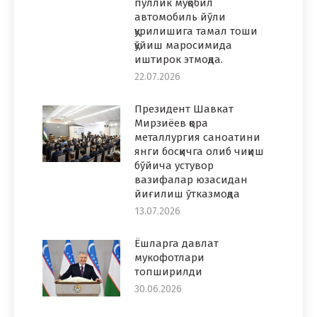
пуллик муқобил
автомобиль йўли
қурилишига тамал тоши
қўйиш маросимида
иштирок этмоқда.
22.07.2026
Президент Шавкат
Мирзиёев қора
металлургия саноатини
янги босқичга олиб чиқиш
бўйича устувор
вазифалар юзасидан
йиғилиш ўтказмоқда
13.07.2026
Ёшларга давлат
мукофотлари
топширилди
30.06.2026