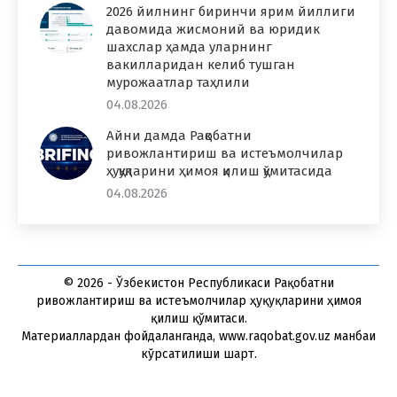
2026 йилнинг биринчи ярим йиллиги
давомида жисмоний ва юридик
шахслар ҳамда уларнинг
вакилларидан келиб тушган
мурожаатлар таҳлили
04.08.2026
Айни дамда Рақобатни
ривожлантириш ва истеъмолчилар
ҳуқуқларини ҳимоя қилиш қўмитасида
04.08.2026
© 2026 - Ўзбекистон Республикаси Рақобатни
ривожлантириш ва истеъмолчилар ҳуқуқларини ҳимоя
қилиш қўмитаси.
Материаллардан фойдаланганда, www.raqobat.gov.uz манбаи
кўрсатилиши шарт.