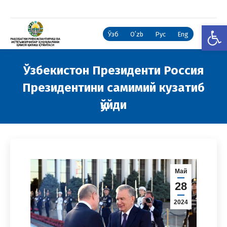
Open
Ўзб
Oʻzb
Рус
Eng
Ўзбекистон Президенти Россия
Президентини самимий кузатиб
қўйди
You are here:
Май
28
2024