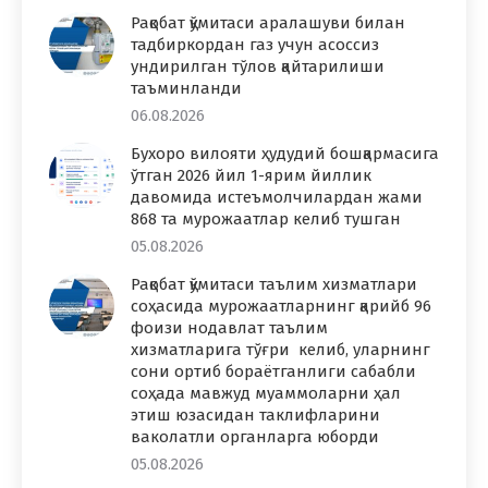
Рақобат қўмитаси аралашуви билан
тадбиркордан газ учун асоссиз
ундирилган тўлов қайтарилиши
таъминланди
06.08.2026
Бухоро вилояти ҳудудий бошқармасига
ўтган 2026 йил 1-ярим йиллик
давомида истеъмолчилардан жами
868 та мурожаатлар келиб тушган
05.08.2026
Рақобат қўмитаси таълим хизматлари
соҳасида мурожаатларнинг қарийб 96
фоизи нодавлат таълим
хизматларига тўғри келиб, уларнинг
сони ортиб бораётганлиги сабабли
соҳада мавжуд муаммоларни ҳал
этиш юзасидан таклифларини
ваколатли органларга юборди
05.08.2026