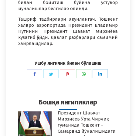
билан бойитиш бўйича устувор
йўналишлар белгилаб олинди.
Ташриф тадбирлари якунлангач, Тошкент
халқаро аэропортида Президент Владимир
Путинни Президент Шавкат Мирзиёев
кузатиб қўйди. Давлат раҳбарлари самимий
хайрлашдилар.
Ушбу янгилик билан бўлишиш
Share
Share
Share
Share
Share
on
on
on
on
on
Facebook
Twitter
Pinterest
WhatsApp
LinkedIn
Бошқа янгиликлар
Президент Шавкат
Мирзиёев Ўрта Чирчиқ
туманида Тошкент –
Самарқанд йўналишидаги