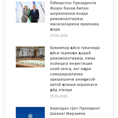
Ўзбекистон Президенти
Жаҳон банки билан
шерикликни янада
ривожлантириш
масалаларини муҳокама
қилди
29.06.2026
Ҳокимлар қайси туманида
қайси тармоқни қандай
ривожлантириш, нима
лойиҳага инвестиция
олиб келса, энг юқори
самарадорликка
эришишини аниқ ҳисоб-
китоб қилиши кераклиги
қайд этилди
25.06.2026
Бироздан сўнг Президент
Шавкат Мирзиёев