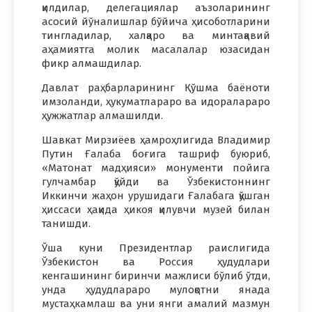
қилдилар, делегациялар аъзоларининг
асосий йўналишлар бўйича ҳисоботларини
тингладилар, халқаро ва минтақавий
аҳамиятга молик масалалар юзасидан
фикр алмашдилар.
Давлат раҳбарларининг Қўшма баёноти
имзоланди, ҳукуматлараро ва идоралараро
ҳужжатлар алмашилди.
Шавкат Мирзиёев ҳамроҳлигида Владимир
Путин Ғалаба боғига ташриф буюриб,
«Матонат мадҳияси» монументи пойига
гулчамбар қўйди ва Ўзбекистоннинг
Иккинчи жаҳон урушидаги Ғалабага қўшган
ҳиссаси ҳақида ҳикоя қилувчи музей билан
танишди.
Ўша куни Президентлар раислигида
Ўзбекистон ва Россия ҳудудлари
кенгашининг биринчи мажлиси бўлиб ўтди,
унда ҳудудлараро мулоқотни янада
мустаҳкамлаш ва уни янги амалий мазмун