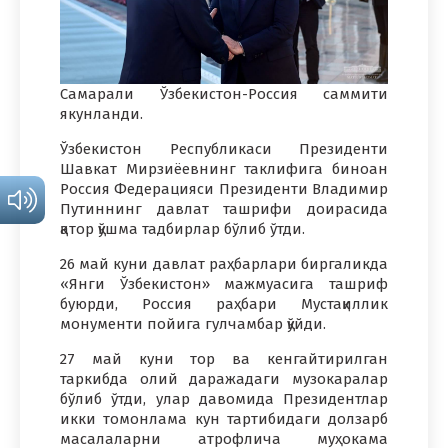
Самарали Ўзбекистон-Россия саммити
якунланди.
Ўзбекистон Республикаси Президенти
Шавкат Мирзиёевнинг таклифига биноан
Россия Федерацияси Президенти Владимир
Путиннинг давлат ташрифи доирасида
қатор қўшма тадбирлар бўлиб ўтди.
26 май куни давлат раҳбарлари биргаликда
«Янги Ўзбекистон» мажмуасига ташриф
буюрди, Россия раҳбари Мустақиллик
монументи пойига гулчамбар қўйди.
27 май куни тор ва кенгайтирилган
таркибда олий даражадаги музокаралар
бўлиб ўтди, улар давомида Президентлар
икки томонлама кун тартибидаги долзарб
масалаларни атрофлича муҳокама