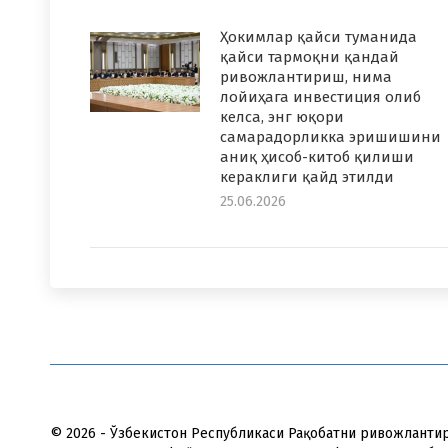
Ҳокимлар қайси туманида
қайси тармоқни қандай
ривожлантириш, нима
лойиҳага инвестиция олиб
келса, энг юқори
самарадорликка эришишини
аниқ ҳисоб-китоб қилиши
кераклиги қайд этилди
25.06.2026
© 2026 - Ўзбекистон Республикаси Рақобатни ривожланти