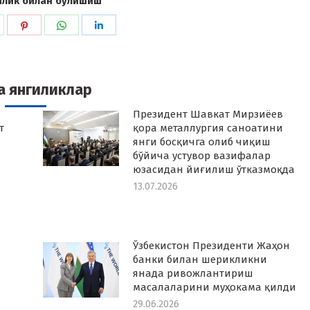
илик билан бўлишиш
hare
Share
Share
Share
n
on
on
on
k
witter
Pinterest
WhatsApp
LinkedIn
а янгиликлар
Президент Шавкат Мирзиёев
т
қора металлургия саноатини
янги босқичга олиб чиқиш
бўйича устувор вазифалар
юзасидан йиғилиш ўтказмоқда
13.07.2026
Ўзбекистон Президенти Жаҳон
банки билан шерикликни
янада ривожлантириш
масалаларини муҳокама қилди
29.06.2026