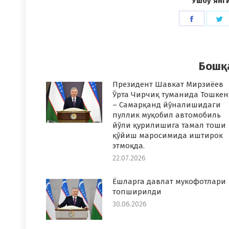
Ушбу янг
Share
S
on
o
Faceboo
T
Бошқ
Президент Шавкат Мирзиёев
Ўрта Чирчиқ туманида Тошкен
– Самарқанд йўналишидаги
пуллик муқобил автомобиль
йўли қурилишига тамал тоши
қўйиш маросимида иштирок
этмоқда.
22.07.2026
Ёшларга давлат мукофотлари
топширилди
30.06.2026