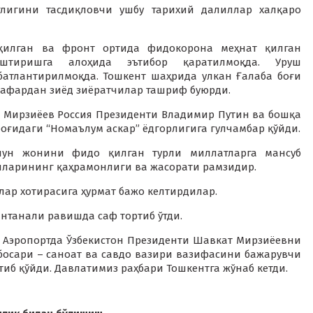
глигини тасдиқловчи ушбу тарихий далиллар халқаро
илган ва фронт ортида фидокорона меҳнат қилган
аштиришга алоҳида эътибор қаратилмоқда. Уруш
атлантирилмоқда. Тошкент шаҳрида улкан Ғалаба боғи
 нафардан зиёд зиёратчилар ташриф буюрди.
т Мирзиёев Россия Президенти Владимир Путин ва бошқа
оғидаги “Номаълум аскар” ёдгорлигига гулчамбар қўйди.
чун жонини фидо қилган турли миллатларга мансуб
онларининг қаҳрамонлиги ва жасорати рамзидир.
лар хотирасига ҳурмат бажо келтирдилар.
антанали равишда саф тортиб ўтди.
 Аэропортда Ўзбекистон Президенти Шавкат Мирзиёевни
босари – саноат ва савдо вазири вазифасини бажарувчи
иб қўйди. Давлатимиз раҳбари Тошкентга жўнаб кетди.