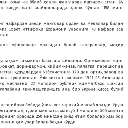
лан юзма-юз бўлиб қонли жангларда иштирок этган. Бу
ан зиёди жанг майдонларида ҳалок бўлган. 158 минг
инг нафардан зиёди жанговар орден ва медаллар билан
из Совет Иттифоқи Қаҳрамони унвонига, 70 нафари эса
лган.
лик офицерлар орасидан ўнлаб генераллар, моҳир
устаҳкам таъминот базасига айланди. Юртимиздан жанг
-овқат, дори-дармон, кийим-кечак, палатка, парашют ва
ётган ҳудудлардан Ўзбекистонга 170 дан ортиқ завод ва
шга туширилган. Ўзбекистон аҳолиси 1941-43 йилларда
иқ маблағни, 22 миллион рубллик қимматбаҳо шахсий
ғалабани яқинлаштиришга яна бир муҳим ҳисса бўлиб
сонийлик бобида ўзига хос тарихий мактаб яратди. Уруш
лтирилган, турли миллатга мансуб 1 миллион 500 мингга
арнинг орасида 250 мингдан зиёд етим болалар ҳам бор
 нонини ҳам улар билан баҳам кўрди.