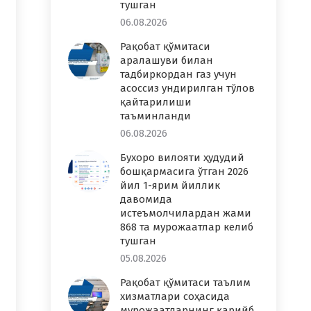
тушган
06.08.2026
Рақобат қўмитаси
аралашуви билан
тадбиркордан газ учун
асоссиз ундирилган тўлов
қайтарилиши
таъминланди
06.08.2026
Бухоро вилояти ҳудудий
бошқармасига ўтган 2026
йил 1-ярим йиллик
давомида
истеъмолчилардан жами
868 та мурожаатлар келиб
тушган
05.08.2026
Рақобат қўмитаси таълим
хизматлари соҳасида
мурожаатларнинг қарийб