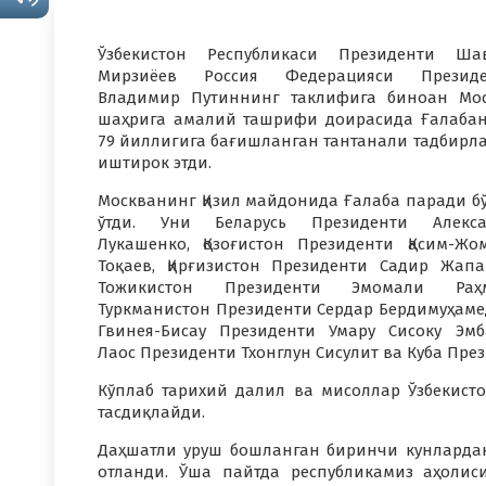
Ўзбекистон Республикаси Президенти Ша
Мирзиёев Россия Федерацияси Президе
Владимир Путиннинг таклифига биноан Мо
шаҳрига амалий ташрифи доирасида Ғалаба
79 йиллигига бағишланган тантанали тадбирл
иштирок этди.
Москванинг Қизил майдонида Ғалаба паради б
ўтди. Уни Беларусь Президенти Алекса
Лукашенко, Қозоғистон Президенти Қасим-Жо
Тоқаев, Қирғизистон Президенти Садир Жапа
Тожикистон Президенти Эмомали Раҳм
Туркманистон Президенти Сердар Бердимуҳаме
Гвинея-Бисау Президенти Умару Сисоку Эмб
Лаос Президенти Тхонглун Сисулит ва Куба Пре
Кўплаб тарихий далил ва мисоллар Ўзбекисто
тасдиқлайди.
Даҳшатли уруш бошланган биринчи кунлард
отланди. Ўша пайтда республикамиз аҳолис