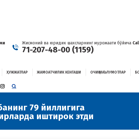
ҲУЖЖАТЛАР
ЖАМОАТЧИЛИК КЕНГАШИ
ОЧИҚ МАЪЛУМОТЛАР
ОҒЛАНИШ
ами
Жисмоний ва юридик шахсларнинг мурожаати бўйича
Ca
71-207-48-00 (1159)
ҲУЖЖАТЛАР
ЖАМОАТЧИЛИК КЕНГАШИ
ОЧИҚ МАЪЛУМОТЛАР
Б
E
TTER
INSTAGRAM
E
PAGE
ENS
OPENS
банинг 79 йиллигига
You 
IN
ирларда иштирок этди
W
NEW
W
NDOW
WINDOW