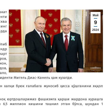
вкат
Май
нти
сква
9
нинг
2024
арда
ўлиб
ндр
март
ров,
он,
дов,
ало,
зиденти Мигель Диас-Канель ҳам кузатди.
н халқи буюк ғалабага муносиб ҳисса қўшганини яққол
аноқ юртдошларимиз фашизмга қарши мардона курашга
и 6,5 миллион кишини ташкил этган бўлса, шундан 1