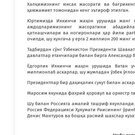
Халқимизнинг юксак жасорати ва бағрикен
ҳамжамият томонидан кенг эътироф этилган.
Юртимизда Иккинчи жаҳон урушида жанг қ
аждодларимизнинг жасоратини абадийл
қатнашчилари ва ногиронлари ҳар йили рағб
очилди, шу кунгача у ерга 2 миллион 200 минг
Тадбирдан сўнг Ўзбекистон Президенти Шавка
давлатлар етакчилари билан бирга Александр б
Ёдгорлик Иккинчи жаҳон урушида Ватан у
миллионлаб аскарлар, шу жумладан ўзбек ўғл
Президентлар бир дақиқалик сукут билан аскар
Маросим якунида фахрий қоровул ва оркестр т
Шу билан Россияга амалий ташриф якунланди.
Россия Федерацияси Ҳукумати Раисининг ўрин
Денис Мантуров ва бошқа расмий шахслар кузат