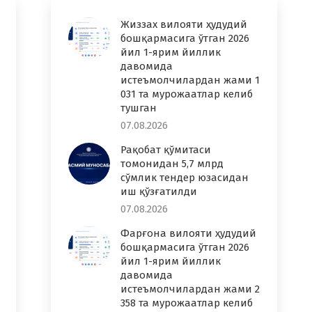
Жиззах вилояти ҳудудий
бошқармасига ўтган 2026
йил 1-ярим йиллик
давомида
истеъмолчилардан жами 1
031 та мурожаатлар келиб
тушган
07.08.2026
Рақобат қўмитаси
томонидан 5,7 млрд
сўмлик тендер юзасидан
иш қўзғатилди
07.08.2026
Фарғона вилояти ҳудудий
бошқармасига ўтган 2026
йил 1-ярим йиллик
давомида
истеъмолчилардан жами 2
358 та мурожаатлар келиб