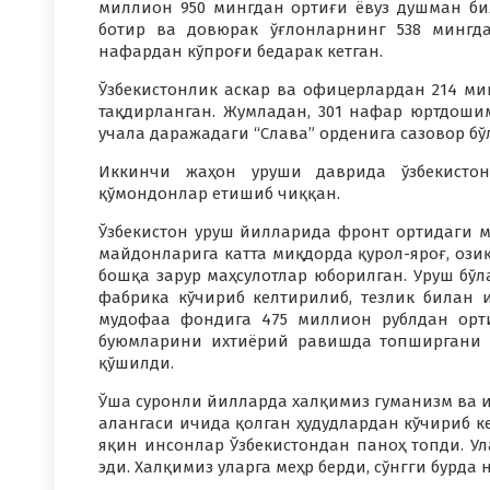
миллион 950 мингдан ортиғи ёвуз душман би
ботир ва довюрак ўғлонларнинг 538 мингд
нафардан кўпроғи бедарак кетган.
Ўзбекистонлик аскар ва офицерлардан 214 м
тақдирланган. Жумладан, 301 нафар юртдошим
учала даражадаги “Слава” орденига сазовор бў
Иккинчи жаҳон уруши даврида ўзбекистон
қўмондонлар етишиб чиққан.
Ўзбекистон уруш йилларида фронт ортидаги м
майдонларига катта миқдорда қурол-яроғ, озиқ
бошқа зарур маҳсулотлар юборилган. Уруш бўла
фабрика кўчириб келтирилиб, тезлик билан и
мудофаа фондига 475 миллион рублдан орт
буюмларини ихтиёрий равишда топширгани 
қўшилди.
Ўша суронли йилларда халқимиз гуманизм ва ин
алангаси ичида қолган ҳудудлардан кўчириб ке
яқин инсонлар Ўзбекистондан паноҳ топди. Ул
эди. Халқимиз уларга меҳр берди, сўнгги бурда