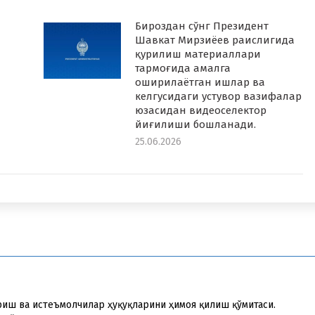
Бироздан сўнг Президент
Шавкат Мирзиёев раислигида
қурилиш материаллари
тармоғида амалга
оширилаётган ишлар ва
келгусидаги устувор вазифалар
юзасидан видеоселектор
йиғилиши бошланади.
25.06.2026
риш ва истеъмолчилар ҳуқуқларини ҳимоя қилиш қўмитаси.