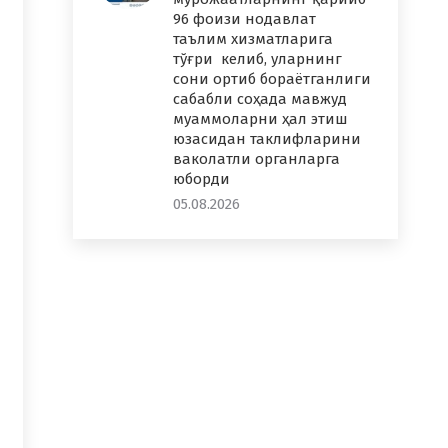
96 фоизи нодавлат
таълим хизматларига
тўғри келиб, уларнинг
сони ортиб бораётганлиги
сабабли соҳада мавжуд
муаммоларни ҳал этиш
юзасидан таклифларини
ваколатли органларга
юборди
05.08.2026