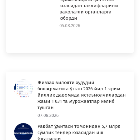
юзасидан таклифларини
ваколатли органларга
юборди
05.08.2026
Жиззах вилояти ҳудудий
бошқармасига ўтган 2026 йил 1-ярим
йиллик давомида истеъмолчилардан
жами 1 031 та мурожаатлар келиб
тушган
07.08.2026
Рақобат қўмитаси томонидан 5,7 млрд
сўмлик тендер юзасидан иш
қўзғатилди