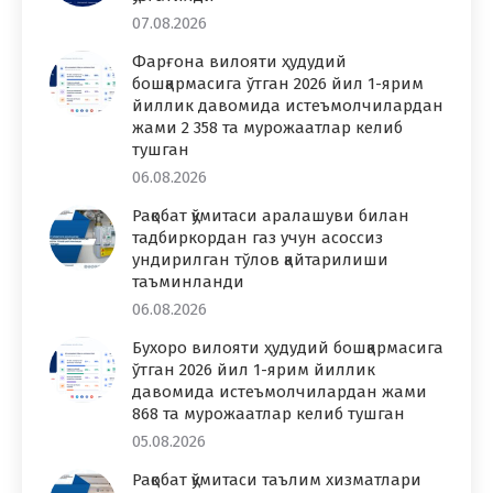
07.08.2026
Фарғона вилояти ҳудудий
бошқармасига ўтган 2026 йил 1-ярим
йиллик давомида истеъмолчилардан
жами 2 358 та мурожаатлар келиб
тушган
06.08.2026
Рақобат қўмитаси аралашуви билан
тадбиркордан газ учун асоссиз
ундирилган тўлов қайтарилиши
таъминланди
06.08.2026
Бухоро вилояти ҳудудий бошқармасига
ўтган 2026 йил 1-ярим йиллик
давомида истеъмолчилардан жами
868 та мурожаатлар келиб тушган
05.08.2026
Рақобат қўмитаси таълим хизматлари