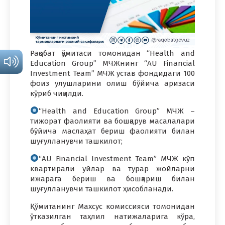
Рақобат қўмитаси томонидан “Health and
Education Group” МЧЖнинг “AU Financial
Investment Team” МЧЖ устав фондидаги 100
фоиз улушларини олиш бўйича аризаси
кўриб чиқилди.
“Health and Education Group” МЧЖ –
тижорат фаолияти ва бошқарув масалалари
бўйича маслаҳат бериш фаолияти билан
шуғулланувчи ташкилот;
“AU Financial Investment Team” МЧЖ кўп
квартирали уйлар ва турар жойларни
ижарага бериш ва бошқариш билан
шуғулланувчи ташкилот ҳисобланади.
Қўмитанинг Махсус комиссияси томонидан
ўтказилган таҳлил натижаларига кўра,