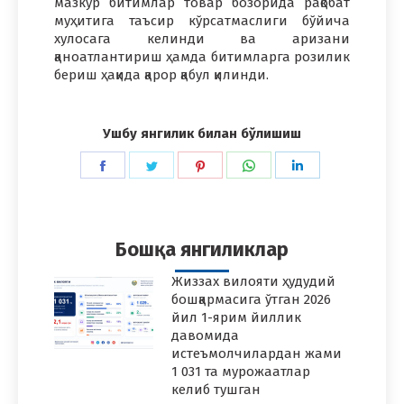
мазкур битимлар товар бозорида рақобат
муҳитига таъсир кўрсатмаслиги бўйича
хулосага келинди ва аризани
қаноатлантириш ҳамда битимларга розилик
бериш ҳақида қарор қабул қилинди.
Ушбу янгилик билан бўлишиш
Share
Share
Share
Share
Share
on
on
on
on
on
Facebook
Twitter
Pinterest
WhatsApp
LinkedIn
Бошқа янгиликлар
Жиззах вилояти ҳудудий
бошқармасига ўтган 2026
йил 1-ярим йиллик
давомида
истеъмолчилардан жами
1 031 та мурожаатлар
келиб тушган