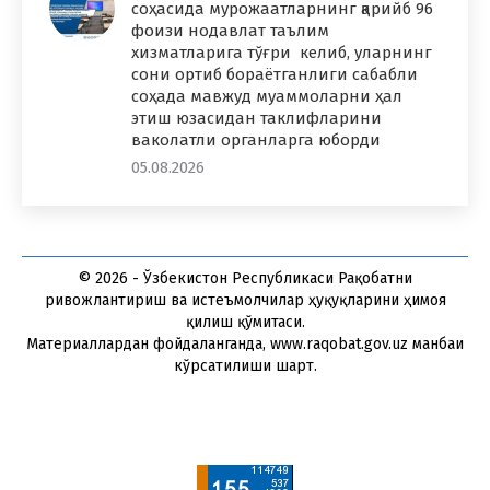
соҳасида мурожаатларнинг қарийб 96
фоизи нодавлат таълим
хизматларига тўғри келиб, уларнинг
сони ортиб бораётганлиги сабабли
соҳада мавжуд муаммоларни ҳал
этиш юзасидан таклифларини
ваколатли органларга юборди
05.08.2026
© 2026 - Ўзбекистон Республикаси Рақобатни
ривожлантириш ва истеъмолчилар ҳуқуқларини ҳимоя
қилиш қўмитаси.
Материаллардан фойдаланганда, www.raqobat.gov.uz манбаи
кўрсатилиши шарт.