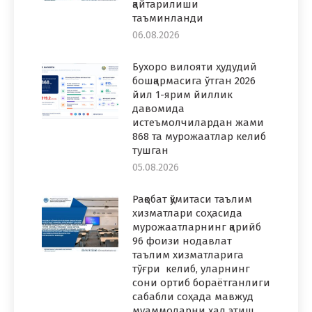
қайтарилиши
таъминланди
06.08.2026
Бухоро вилояти ҳудудий
бошқармасига ўтган 2026
йил 1-ярим йиллик
давомида
истеъмолчилардан жами
868 та мурожаатлар келиб
тушган
05.08.2026
Рақобат қўмитаси таълим
хизматлари соҳасида
мурожаатларнинг қарийб
96 фоизи нодавлат
таълим хизматларига
тўғри келиб, уларнинг
сони ортиб бораётганлиги
сабабли соҳада мавжуд
муаммоларни ҳал этиш