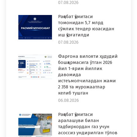
07.08.2026
Рақобат қўмитаси
томонидан 5,7 млрд
сўмлик тендер юзасидан
иш қўзғатилди
07.08.2026
Фарғона вилояти ҳудудий
бошқармасига ўтган 2026
йил 1-ярим йиллик
давомида
истеъмолчилардан жами
2 358 та мурожаатлар
келиб тушган
06.08.2026
Рақобат қўмитаси
аралашуви билан
тадбиркордан газ учун
асоссиз ундирилган тўлов