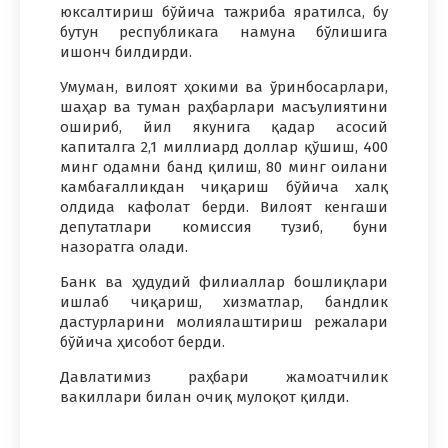
юксалтириш бўйича тажриба яратилса, бу
бутун республикага намуна бўлишига
ишонч билдирди.
Умуман, вилоят ҳокими ва ўринбосарлари,
шаҳар ва туман раҳбарлари масъулиятини
ошириб, йил якунига қадар асосий
капиталга 2,1 миллиард доллар қўшиш, 400
минг одамни банд қилиш, 80 минг оилани
камбағалликдан чиқариш бўйича халқ
олдида кафолат берди. Вилоят кенгаши
депутатлари комиссия тузиб, буни
назоратга олади.
Банк ва ҳудудий филиаллар бошлиқлари
ишлаб чиқариш, хизматлар, бандлик
дастурларини молиялаштириш режалари
бўйича ҳисобот берди.
Давлатимиз раҳбари жамоатчилик
вакиллари билан очиқ мулоқот қилди.