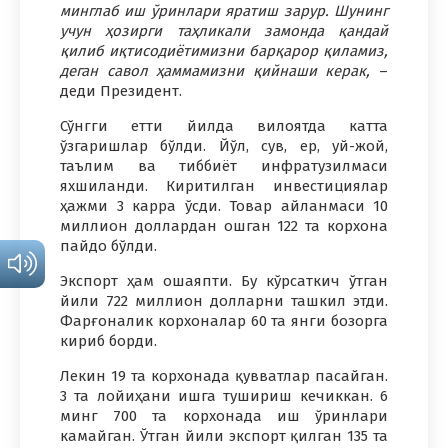
минглаб иш ўринлари яратиш зарур. Шунинг
учун ҳозирги таҳликали замонда қандай
қилиб иқтисодиётимизни барқарор қиламиз,
деган савол ҳаммамизни қийнаши керак,
–
деди Президент.
Сўнгги етти йилда вилоятда катта
ўзгаришлар бўлди. Йўл, сув, ер, уй-жой,
таълим ва тиббиёт инфратузилмаси
яхшиланди. Киритилган инвестициялар
ҳажми 3 карра ўсди. Товар айланмаси 10
миллион доллардан ошган 122 та корхона
пайдо бўлди.
Экспорт ҳам ошаяпти. Бу кўрсаткич ўтган
йили 722 миллион долларни ташкил этди.
Фарғоналик корхоналар 60 та янги бозорга
кириб борди.
Лекин 19 та корхонада қувватлар пасайган.
3 та лойиҳани ишга тушириш кечиккан. 6
минг 700 та корхонада иш ўринлари
камайган. Ўтган йили экспорт қилган 135 та