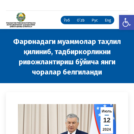
Open
Ўзб
Oʻzb
Рус
Eng
Фарғонадаги муаммолар таҳлил
қилиниб, тадбиркорликни
ривожлантириш бўйича янги
чоралар белгиланди
You are here:
Июль
12
2024