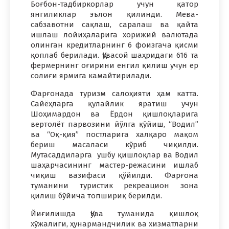
Боғбон-тадбиркорлар учун қатор
янгиликлар эълон қилинди. Мева-
сабзавотни сақлаш, саралаш ва қайта
ишлаш лойиҳаларига хорижий валютада
олинган кредитларнинг 6 фоизгача қисми
қоплаб берилади. Қувасой шаҳридаги 616 та
фермернинг оғирини енгил қилиш учун ер
солиғи ярмига камайтирилади.
Фарғонада туризм салоҳияти ҳам катта.
Сайёҳларга қулайлик яратиш учун
Шоҳимардон ва Ёрдон қишлоқларига
вертолёт парвозини йўлга қўйиш, “Водил”
ва “Оқ-қия” постларига халқаро мақом
бериш масаласи кўриб чиқилди.
Мутасаддиларга ушбу қишлоқлар ва Водил
шаҳарчасининг мастер-режасини ишлаб
чиқиш вазифаси қўйилди. Фарғона
туманини туристик рекреацион зона
қилиш бўйича топшириқ берилди.
Йиғилишда Қува туманида қишлоқ
хўжалиги, ҳунармандчилик ва хизматларни