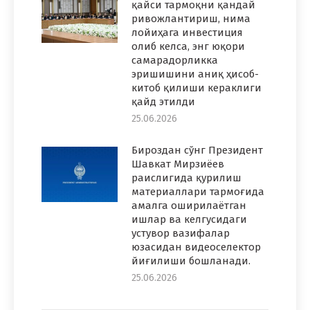
қайси тармоқни қандай
ривожлантириш, нима
лойиҳага инвестиция
олиб келса, энг юқори
самарадорликка
эришишини аниқ ҳисоб-
китоб қилиши кераклиги
қайд этилди
25.06.2026
Бироздан сўнг Президент
Шавкат Мирзиёев
раислигида қурилиш
материаллари тармоғида
амалга оширилаётган
ишлар ва келгусидаги
устувор вазифалар
юзасидан видеоселектор
йиғилиши бошланади.
25.06.2026