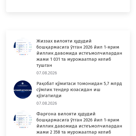
Жиззах вилояти ҳудудий
бошқармасига ўтган 2026 йил 1-ярим
йиллик давомида истеъмолчилардан
жами 1 031 та мурожаатлар келиб
тушган
07.08.2026
Рақобат қўмитаси томонидан 5,7 млрд
сўмлик тендер юзасидан иш
қўзғатилди
07.08.2026
Фарғона вилояти ҳудудий
бошқармасига ўтган 2026 йил 1-ярим
йиллик давомида истеъмолчилардан
жами 2 358 та мурожаатлар келиб