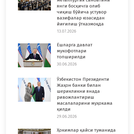
янги босқичга олиб
чиқиш бўйича устувор
вазифалар юзасидан
йиғилиш ўтказмоқда
13.07.2026
Ёшларга давлат
мукофотлари
топширилди
30.06.2026
Ўзбекистон Президенти
Жаҳон банки билан
шерикликни янада
ривожлантириш
масалаларини муҳокама
қилди
29.06.2026
Ҳокимлар қайси туманида