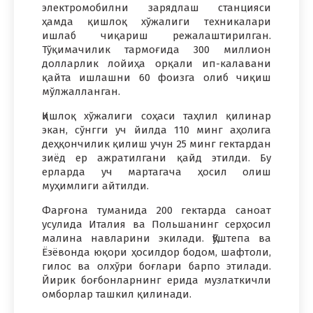
электромобилни зарядлаш станцияси
ҳамда қишлоқ хўжалиги техникалари
ишлаб чиқариш режалаштирилган.
Тўқимачилик тармоғида 300 миллион
долларлик лойиҳа орқали ип-калавани
қайта ишлашни 60 фоизга олиб чиқиш
мўлжалланган.
Қишлоқ хўжалиги соҳаси таҳлил қилинар
экан, сўнгги уч йилда 110 минг аҳолига
деҳқончилик қилиш учун 25 минг гектардан
зиёд ер ажратилгани қайд этилди. Бу
ерларда уч мартагача ҳосил олиш
муҳимлиги айтилди.
Фарғона туманида 200 гектарда саноат
усулида Италия ва Польшанинг серҳосил
малина навларини экилади. Қўштепа ва
Ёзёвонда юқори ҳосилдор бодом, шафтоли,
гилос ва олхўри боғлари барпо этилади.
Йирик боғбонларнинг ерида музлаткичли
омборлар ташкил қилинади.