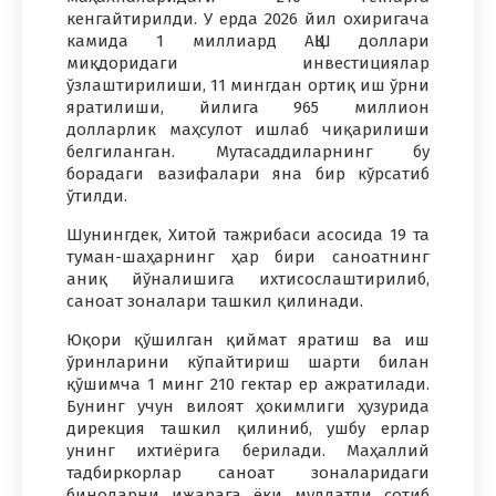
кенгайтирилди. У ерда 2026 йил охиригача
камида 1 миллиард АҚШ доллари
миқдоридаги инвестициялар
ўзлаштирилиши, 11 мингдан ортиқ иш ўрни
яратилиши, йилига 965 миллион
долларлик маҳсулот ишлаб чиқарилиши
белгиланган. Мутасаддиларнинг бу
борадаги вазифалари яна бир кўрсатиб
ўтилди.
Шунингдек, Хитой тажрибаси асосида 19 та
туман-шаҳарнинг ҳар бири саноатнинг
аниқ йўналишига ихтисослаштирилиб,
саноат зоналари ташкил қилинади.
Юқори қўшилган қиймат яратиш ва иш
ўринларини кўпайтириш шарти билан
қўшимча 1 минг 210 гектар ер ажратилади.
Бунинг учун вилоят ҳокимлиги ҳузурида
дирекция ташкил қилиниб, ушбу ерлар
унинг ихтиёрига берилади. Маҳаллий
тадбиркорлар саноат зоналаридаги
биноларни ижарага ёки муддатли сотиб