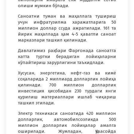
олиши мумкин бўлади.
Саноатни туман ва маҳаллага тушириш
учун инфратузилма харажатларига 50
миллион доллар ссуда ажратилади. 161 та
йирик маҳаллада ҳам 4-5 қаватли саноат
марказлари ташкил қилинади.
Давлатимиз раҳбари Фарғонада саноатга
катта туртки берадиган лойиҳаларни
кўпайтириш зарурлигини таъкидлади.
Хусусан, энергетика, нефт-газ ва кимё
соҳаларида 2 миллиард долларлик лойиҳа
қилинади. 700 миллион долларлик
инвестиция ҳисобидан 230 турдаги янги
қурилиш материаллари ишлаб чиқариш
ташкил этилади.
Электр техникаси саноатида 420 миллион
долларлик, автомобилсозликда 500
миллион долларлик лойиҳалар амалга
оширилади. Жумладан, Қувасойда