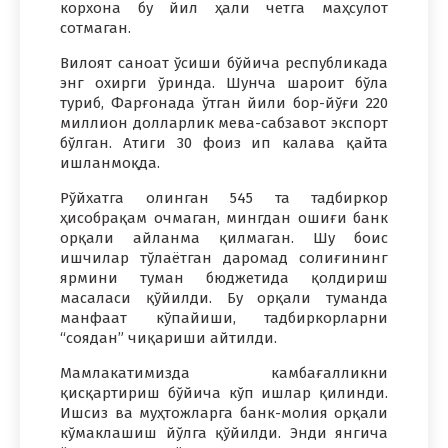
корхона бу йил ҳали четга маҳсулот
сотмаган.
Вилоят саноат ўсиши бўйича республикада
энг охирги ўринда. Шунча шароит бўла
туриб, Фарғонада ўтган йили бор-йўғи 220
миллион долларлик мева-сабзавот экспорт
бўлган. Атиги 30 фоиз ип калава қайта
ишланмоқда.
Рўйхатга олинган 545 та тадбиркор
ҳисобрақам очмаган, мингдан ошиғи банк
орқали айланма қилмаган. Шу боис
ишчилар тўлаётган даромад солиғининг
ярмини туман бюджетида қолдириш
масаласи қўйилди. Бу орқали туманда
манфаат кўпайиши, тадбиркорларни
“соядан” чиқариши айтилди.
Мамлакатимизда камбағалликни
қисқартириш бўйича кўп ишлар қилинди.
Ишсиз ва муҳтожларга банк-молия орқали
кўмаклашиш йўлга қўйилди. Энди янгича