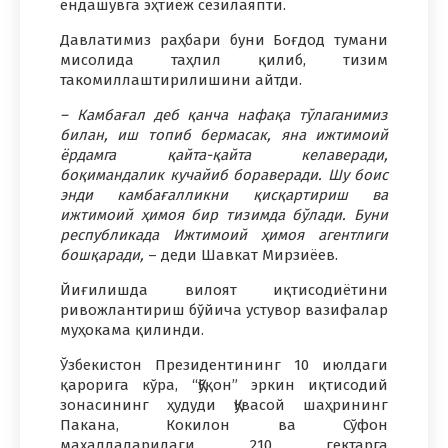
ёндашувга эҳтиёж сезилаяпти.
Давлатимиз раҳбари буни Боғдод тумани
мисолида таҳлил қилиб, тизим
такомиллаштирилишини айтди.
– Камбағал деб қанча нафақа тўлаганимиз
билан, иш топиб бермасак, яна ижтимоий
ёрдамга қайта-қайта келаверади,
боқимандалик кучайиб бораверади. Шу боис
энди камбағалликни қисқартириш ва
ижтимоий ҳимоя бир тизимда бўлади. Буни
республикада Ижтимоий ҳимоя агентлиги
бошқаради,
– деди Шавкат Мирзиёев.
Йиғилишда вилоят иқтисодиётини
ривожлантириш бўйича устувор вазифалар
муҳокама қилинди.
Ўзбекистон Президентининг 10 июлдаги
қарорига кўра, “Қўқон” эркин иқтисодий
зонасининг ҳудуди Қувасой шаҳрининг
Пакана, Кокилон ва Сўфон
маҳаллаларидаги 210 гектарга