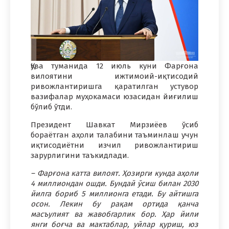
Қува туманида 12 июль куни Фарғона
вилоятини ижтимоий-иқтисодий
ривожлантиришга қаратилган устувор
вазифалар муҳокамаси юзасидан йиғилиш
бўлиб ўтди.
Президент Шавкат Мирзиёев ўсиб
бораётган аҳоли талабини таъминлаш учун
иқтисодиётни изчил ривожлантириш
зарурлигини таъкидлади.
– Фарғона катта вилоят. Ҳозирги кунда аҳоли
4 миллиондан ошди. Бундай ўсиш билан 2030
йилга бориб 5 миллионга етади. Бу айтишга
осон. Лекин бу рақам ортида қанча
масъулият ва жавобгарлик бор. Ҳар йили
янги боғча ва мактаблар, уйлар қуриш, юз