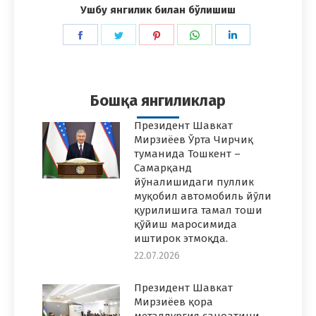
Ушбу янгилик билан бўлишиш
Share
Share
Share
Share
Share
on
on
on
on
on
Facebook
Twitter
Pinterest
WhatsApp
LinkedIn
Бошқа янгиликлар
Президент Шавкат
Мирзиёев Ўрта Чирчиқ
туманида Тошкент –
Самарқанд
йўналишидаги пуллик
муқобил автомобиль йўли
қурилишига тамал тоши
қўйиш маросимида
иштирок этмоқда.
22.07.2026
Президент Шавкат
Мирзиёев қора
металлургия саноатини