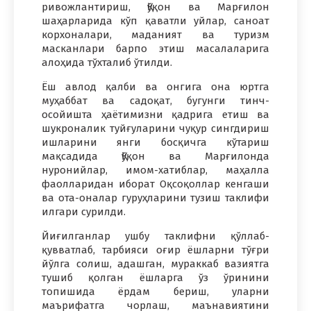
ривожлантириш, Қўқон ва Марғилон
шаҳарларида кўп қаватли уйлар, саноат
корхоналари, маданият ва туризм
масканлари барпо этиш масалаларига
алоҳида тўхталиб ўтилди.
Ёш авлод қалби ва онгига она юртга
муҳаббат ва садоқат, бугунги тинч-
осойишта ҳаётимизни қадрига етиш ва
шукроналик туйғуларини чуқур сингдириш
ишларини янги босқичга кўтариш
мақсадида Қўқон ва Марғилонда
нуронийлар, имом-хатиблар, маҳалла
фаолларидан иборат Оқсоқоллар кенгаши
ва ота-оналар гуруҳларини тузиш таклифи
илгари сурилди.
Йиғилганлар ушбу таклифни қўллаб-
қувватлаб, тарбияси оғир ёшларни тўғри
йўлга солиш, адашган, мураккаб вазиятга
тушиб қолган ёшларга ўз ўринини
топишида ёрдам бериш, уларни
маърифатга чорлаш, маънавиятини