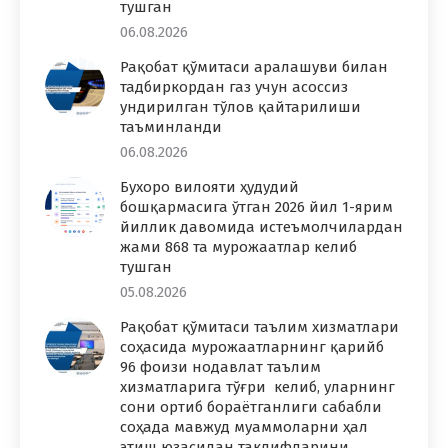
тушган
06.08.2026
Рақобат қўмитаси аралашуви билан
тадбиркордан газ учун асоссиз
ундирилган тўлов қайтарилиши
таъминланди
06.08.2026
Бухоро вилояти ҳудудий
бошқармасига ўтган 2026 йил 1-ярим
йиллик давомида истеъмолчилардан
жами 868 та мурожаатлар келиб
тушган
05.08.2026
Рақобат қўмитаси таълим хизматлари
соҳасида мурожаатларнинг қарийб
96 фоизи нодавлат таълим
хизматларига тўғри келиб, уларнинг
сони ортиб бораётганлиги сабабли
соҳада мавжуд муаммоларни ҳал
этиш юзасидан таклифларини