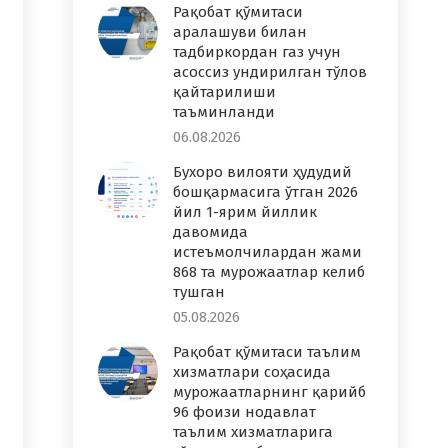
Рақобат қўмитаси
аралашуви билан
тадбиркордан газ учун
асоссиз ундирилган тўлов
қайтарилиши
таъминланди
06.08.2026
Бухоро вилояти ҳудудий
бошқармасига ўтган 2026
йил 1-ярим йиллик
давомида
истеъмолчилардан жами
868 та мурожаатлар келиб
тушган
05.08.2026
Рақобат қўмитаси таълим
хизматлари соҳасида
мурожаатларнинг қарийб
96 фоизи нодавлат
таълим хизматларига