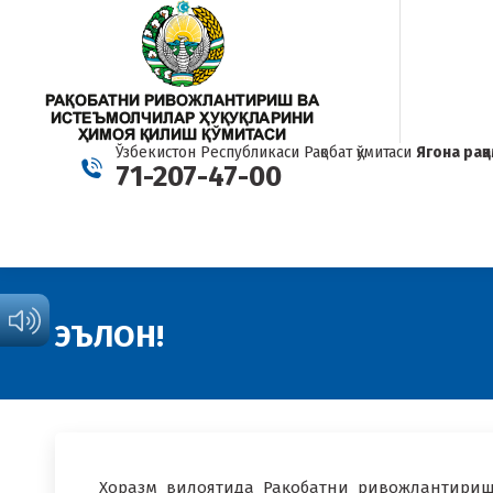
Ўзбекистон Республикаси Рақобат қўмитаси
Ягона рақ
71-207-47-00
ЭЪЛОН!
Хоразм вилоятида Рақобатни ривожлантири