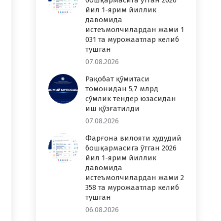
бошқармасига ўтган 2026
йил 1-ярим йиллик
давомида
истеъмолчилардан жами 1
031 та мурожаатлар келиб
тушган
07.08.2026
Рақобат қўмитаси
томонидан 5,7 млрд
сўмлик тендер юзасидан
иш қўзғатилди
07.08.2026
Фарғона вилояти ҳудудий
бошқармасига ўтган 2026
йил 1-ярим йиллик
давомида
истеъмолчилардан жами 2
358 та мурожаатлар келиб
тушган
06.08.2026