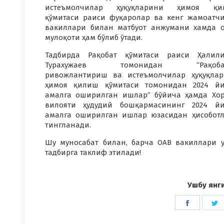
истеъмолчилар ҳуқуқларини ҳимоя қи
қўмитаси раиси фуқаролар ва кенг жамоатч
вакиллари билан матбуот анжумани хамда 
мулоқоти ҳам бўлиб ўтади.
Тадбирда Рақобат қўмитаси раиси Ҳалил
Турахужаев томонидан “Рақоба
ривожлантириш ва истеъмолчилар ҳуқуқла
ҳимоя қилиш қўмитаси томонидан 2024 й
амалга оширилган ишлар” бўйича ҳамда Хо
вилояти ҳудудий бошқармасининг 2024 й
амалга оширилган ишлар юзасидан ҳисобот
тингланади.
Шу муносабат билан, барча ОАВ вакиллари 
тадбирга таклиф этилади!
Ушбу янг
Share
S
on
o