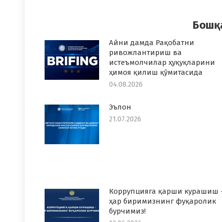
Faceboo
T
Бошқ
Айни дамда Рақобатни
ривожлантириш ва
истеъмолчилар ҳуқуқларини
ҳимоя қилиш қўмитасида
04.08.2026
Эълон
21.07.2026
Коррупцияга қарши курашиш 
ҳар биримизнинг фуқаролик
бурчимиз!