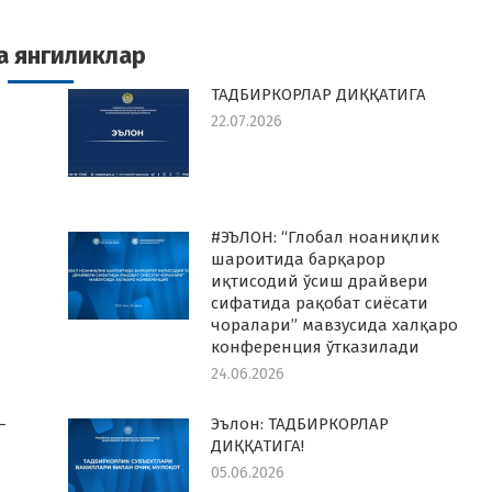
k
witter
Pinterest
WhatsApp
LinkedIn
а янгиликлар
ТАДБИРКОРЛАР ДИҚҚАТИГА
22.07.2026
#ЭЪЛОН: “Глобал ноаниқлик
шароитида барқарор
иқтисодий ўсиш драйвери
сифатида рақобат сиёсати
чоралари” мавзусида халқаро
конференция ўтказилади
24.06.2026
–
Эълон: ТАДБИРКОРЛАР
ДИҚҚАТИГА!
05.06.2026