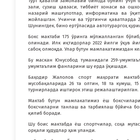
Тўрт қаватли замонавий бинода бунинг учун 
зали, сузиш ҳавзаси, тиббиёт хонаси ва ошх
назарий машғулотлар, информатика ва ўқит
жойлашган. Учинчи ва тўртинчи қаватларда 2
Шунингдек, бино ертўласида автотураргоҳ қури
Бокс мактаби 175 ўринга мўлжалланган бўлиб
олинади. Илк иқтидорлар 2022 йилги ўқув йи
сабоқ олмоқда. Улар бутун мамлакатимиздан ке
Бу маскан Юнусобод туманидаги 259-умумта
умумтаълим фанларини шу ерда ўқишади.
Баҳодир Жалолов спорт маҳорати мактаб
мусобақаларида 26 та олтин, 18 та кумуш, 1
турнирларда иштирок этиш режалаштирилган.
Мактаб бутун мамлакатимиз ёш боксчилари
боксчиларни танлаш ва тарбиялаш бўйича бо
қилиб боради.
Шу боис мактабда ёш спортчилар, соҳа мута
орқали ҳудудлар ҳам уланди.