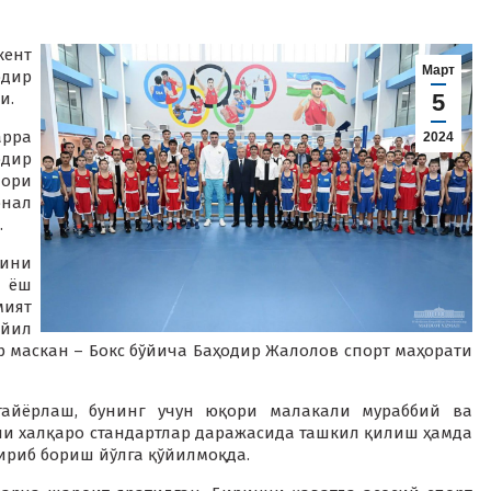
кент
Март
одир
и.
5
арра
2024
дир
ори
онал
.
ини
 ёш
ият
 йил
р маскан – Бокс бўйича Баҳодир Жалолов спорт маҳорати
тайёрлаш, бунинг учун юқори малакали мураббий ва
ни халқаро стандартлар даражасида ташкил қилиш ҳамда
ириб бориш йўлга қўйилмоқда.