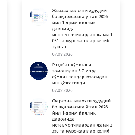
Жиззах вилояти ҳудудий
бошқармасига ўтган 2026
йил 1-ярим йиллик
давомида
истеъмолчилардан жами 1
031 та мурожаатлар келиб
тушган
07.08.2026
Рақобат қўмитаси
томонидан 5,7 млрд
сўмлик тендер юзасидан
иш қўзғатилди
07.08.2026
Фарғона вилояти ҳудудий
бошқармасига ўтган 2026
йил 1-ярим йиллик
давомида
истеъмолчилардан жами 2
358 та мурожаатлар келиб