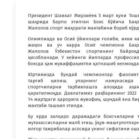
Президент Шавкат Мирзиёев 5 март куни Тош
шаҳрида барпо этилган Бокс бўйича Баҳ
Жалолов спорт маҳорати мактабини бориб кўрд
Олимпиада ва Осиё ўйинлари ғолиби, икки к
жаҳон ва уч карра Осиё чемпиони Баҳо
Жалолов Ўзбекистон спортининг байроқд
ҳисобланади. У кейинги йилларда професси
боксда ҳам муваффақиятли қатнашиб келмоқда
Юртимизда бундай чемпионлар фаолият
тарғиб қилиш, уларнинг намунасида
спортчиларни тарбиялашга алоҳида аҳам
қаратилмоқда. Давлатимиз раҳбарининг 2022
14 мартдаги қарорига мувофиқ, шундай яна би
мактаби ташкил этилди.
Бу ерда халқаро даражадаги боксчиларни 
мутахассисларни жалб этиш, ўқув-машғулотлар
илғор тажрибалар асосида унинг сифатини ош