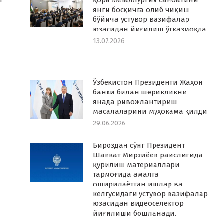
т
қора металлургия саноатини
янги босқичга олиб чиқиш
бўйича устувор вазифалар
юзасидан йиғилиш ўтказмоқда
13.07.2026
Ўзбекистон Президенти Жаҳон
банки билан шерикликни
янада ривожлантириш
масалаларини муҳокама қилди
29.06.2026
Бироздан сўнг Президент
Шавкат Мирзиёев раислигида
қурилиш материаллари
тармоғида амалга
оширилаётган ишлар ва
келгусидаги устувор вазифалар
юзасидан видеоселектор
йиғилиши бошланади.