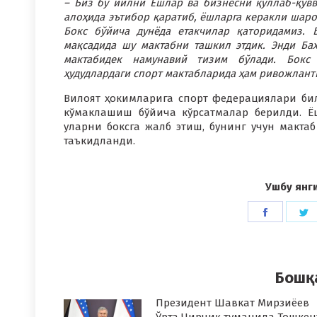
– Биз бу йилни Ёшлар ва бизнесни қўллаб-қувв
алоҳида эътибор қаратиб, ёшларга керакли шаро
Бокс бўйича дунёда етакчилар қаторидамиз.
мақсадида шу мактабни ташкил этдик. Энди Б
мактабидек намунавий тизим бўлади. Бокс м
ҳудудлардаги спорт мактабларида ҳам ривожлант
Вилоят ҳокимларига спорт федерациялари би
кўмаклашиш бўйича кўрсатмалар берилди. Ё
уларни боксга жалб этиш, бунинг учун макта
таъкидланди.
Ушбу янг
Share
S
on
o
Faceboo
T
Бошқ
Президент Шавкат Мирзиёев