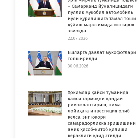
Ўрта Чирчиқ туманида Тошкен
– Самарқанд йўналишидаги
пуллик муқобил автомобиль
йўли қурилишига тамал тоши
қўйиш маросимида иштирок
этмоқда.
22.07.2026
Ёшларга давлат мукофотлари
топширилди
30.06.2026
Ҳокимлар қайси туманида
қайси тармоқни қандай
ривожлантириш, нима
лойиҳага инвестиция олиб
келса, энг юқори
самарадорликка эришишини
аниқ ҳисоб-китоб қилиши
кераклиги қайд этилди