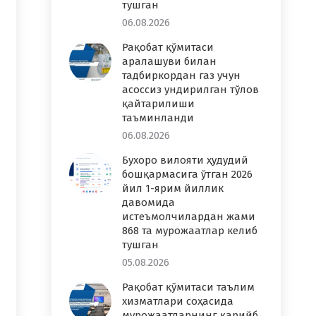
тушган
06.08.2026
Рақобат қўмитаси
аралашуви билан
тадбиркордан газ учун
асоссиз ундирилган тўлов
қайтарилиши
таъминланди
06.08.2026
Бухоро вилояти ҳудудий
бошқармасига ўтган 2026
йил 1-ярим йиллик
давомида
истеъмолчилардан жами
868 та мурожаатлар келиб
тушган
05.08.2026
Рақобат қўмитаси таълим
хизматлари соҳасида
мурожаатларнинг қарийб