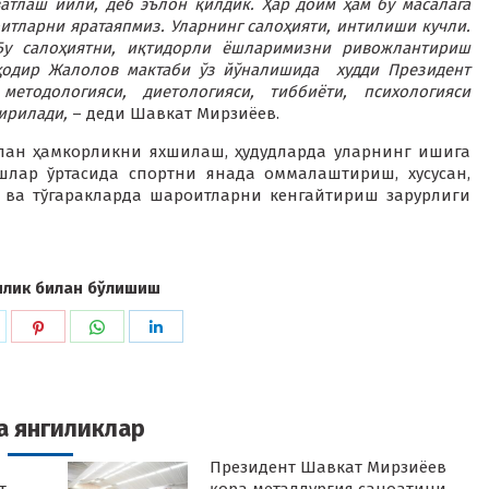
атлаш йили, деб эълон қилдик. Ҳар доим ҳам бу масалага
итларни яратаяпмиз. Уларнинг салоҳияти, интилиши кучли.
 Бу салоҳиятни, иқтидорли ёшларимизни ривожлантириш
аҳодир Жалолов мактаби ўз йўналишида худди Президент
етодологияси, диетологияси, тиббиёти, психологияси
ирилади,
– деди Шавкат Мирзиёев.
лан ҳамкорликни яхшилаш, ҳудудларда уларнинг ишига
шлар ўртасида спортни янада оммалаштириш, хусусан,
б ва тўгаракларда шароитларни кенгайтириш зарурлиги
илик билан бўлишиш
hare
Share
Share
Share
n
on
on
on
k
witter
Pinterest
WhatsApp
LinkedIn
а янгиликлар
Президент Шавкат Мирзиёев