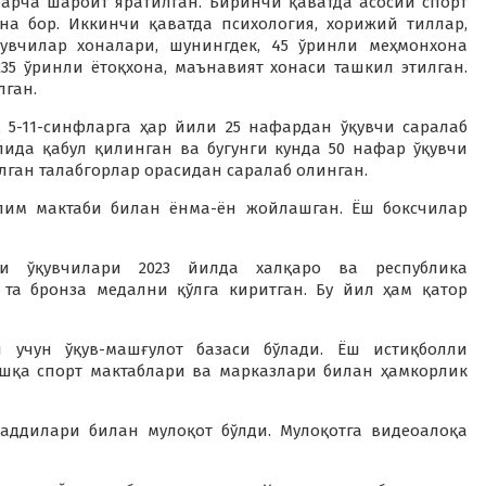
барча шароит яратилган. Биринчи қаватда асосий спорт
она бор. Иккинчи қаватда психология, хорижий тиллар,
увчилар хоналари, шунингдек, 45 ўринли меҳмонхона
35 ўринли ётоқхона, маънавият хонаси ташкил этилган.
лган.
, 5-11-синфларга ҳар йили 25 нафардан ўқувчи саралаб
лида қабул қилинган ва бугунги кунда 50 нафар ўқувчи
лган талабгорлар орасидан саралаб олинган.
ълим мактаби билан ёнма-ён жойлашган. Ёш боксчилар
и ўқувчилари 2023 йилда халқаро ва республика
5 та бронза медални қўлга киритган. Бу йил ҳам қатор
 учун ўқув-машғулот базаси бўлади. Ёш истиқболли
шқа спорт мактаблари ва марказлари билан ҳамкорлик
саддилари билан мулоқот бўлди. Мулоқотга видеоалоқа