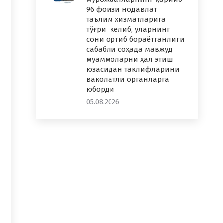
96 фоизи нодавлат
таълим хизматларига
тўғри келиб, уларнинг
сони ортиб бораётганлиги
сабабли соҳада мавжуд
муаммоларни ҳал этиш
юзасидан таклифларини
ваколатли органларга
юборди
05.08.2026