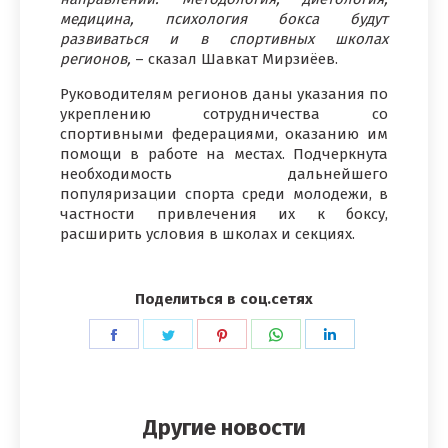
медицина, психология бокса будут
развиваться и в спортивных школах
регионов,
– сказал Шавкат Мирзиёев.
Руководителям регионов даны указания по
укреплению сотрудничества со
спортивными федерациями, оказанию им
помощи в работе на местах. Подчеркнута
необходимость дальнейшего
популяризации спорта среди молодежи, в
частности привлечения их к боксу,
расширить условия в школах и секциях.
Поделиться в соц.сетях
Поделиться
Поделиться
Поделиться
Поделиться
Поделиться
в
в
в
в
в
Facebook
Twitter
Pinterest
WhatsApp
LinkedIn
Другие новости