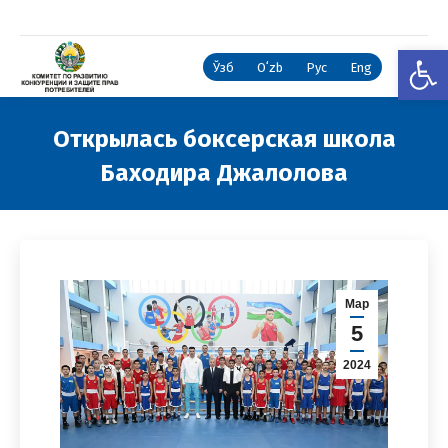
Откры
Ўзб
Oʻzb
Рус
Eng
Открылась боксерская школа
Баходира Джалолова
Вы здесь:
Мар
5
2024