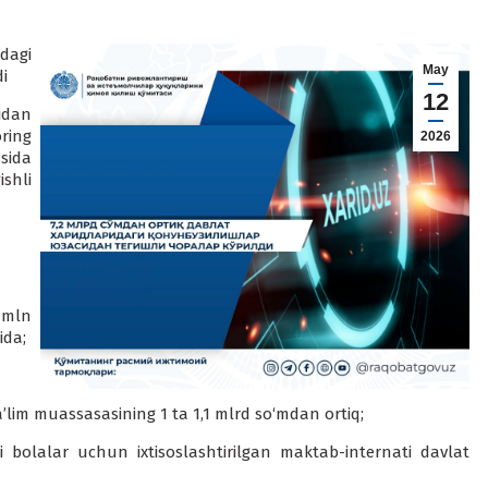
dagi
May
di
12
idan
ring
2026
sida
shli
 mln
ida;
’lim muassasasining 1 ta 1,1 mlrd so‘mdan ortiq;
i bolalar uchun ixtisoslashtirilgan maktab-internati davlat