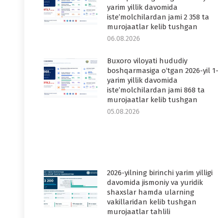
yarim yillik davomida
iste’molchilardan jami 2 358 ta
murojaatlar kelib tushgan
06.08.2026
Buxoro viloyati hududiy
boshqarmasiga o‘tgan 2026-yil 1
yarim yillik davomida
iste’molchilardan jami 868 ta
murojaatlar kelib tushgan
05.08.2026
2026-yilning birinchi yarim yilligi
davomida jismoniy va yuridik
shaxslar hamda ularning
vakillaridan kelib tushgan
murojaatlar tahlili