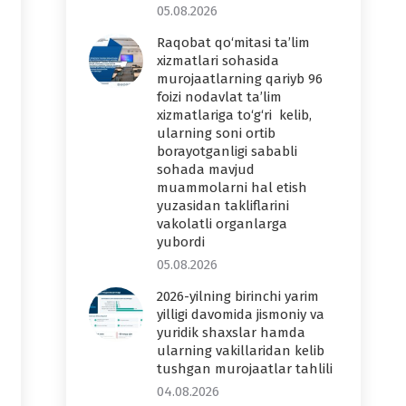
05.08.2026
Raqobat qo‘mitasi ta’lim
xizmatlari sohasida
murojaatlarning qariyb 96
foizi nodavlat ta’lim
xizmatlariga to‘g‘ri kelib,
ularning soni ortib
borayotganligi sababli
sohada mavjud
muammolarni hal etish
yuzasidan takliflarini
vakolatli organlarga
yubordi
05.08.2026
2026-yilning birinchi yarim
yilligi davomida jismoniy va
yuridik shaxslar hamda
ularning vakillaridan kelib
tushgan murojaatlar tahlili
04.08.2026