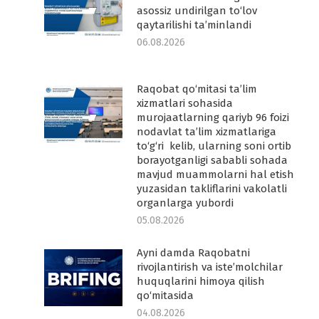
asossiz undirilgan to‘lov
qaytarilishi ta’minlandi
06.08.2026
Raqobat qo‘mitasi ta’lim
-
xizmatlari sohasida
murojaatlarning qariyb 96 foizi
nodavlat ta’lim xizmatlariga
to‘g‘ri kelib, ularning soni ortib
borayotganligi sababli sohada
mavjud muammolarni hal etish
yuzasidan takliflarini vakolatli
organlarga yubordi
05.08.2026
Ayni damda Raqobatni
rivojlantirish va iste’molchilar
huquqlarini himoya qilish
qo‘mitasida
04.08.2026