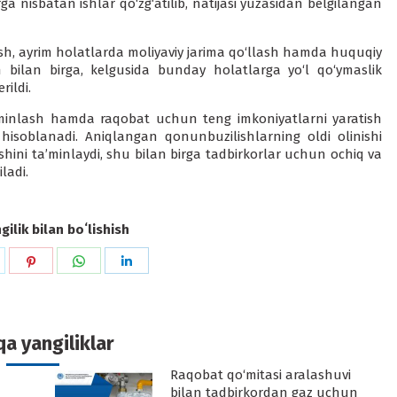
ga nisbatan ishlar qo‘zg‘atilib, natijasi yuzasidan belgilangan
ish, ayrim holatlarda moliyaviy jarima qo‘llash hamda huquqiy
 bilan birga, kelgusida bunday holatlarga yo‘l qo‘ymaslik
rildi.
a’minlash hamda raqobat uchun teng imkoniyatlarni yaratish
 hisoblanadi. Aniqlangan qonunbuzilishlarning oldi olinishi
shini ta’minlaydi, shu bilan birga tadbirkorlar uchun ochiq va
ladi.
ilik bilan boʻlishish
hare
Share
Share
Share
n
on
on
on
k
witter
Pinterest
WhatsApp
LinkedIn
a yangiliklar
Raqobat qo‘mitasi aralashuvi
-
bilan tadbirkordan gaz uchun