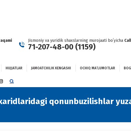
HUJJATLAR
JAMOATCHILIK KENGASHI
OCHIQ MAʼLUMOTLAR
GʻLANISH
raqami
Jismoniy va yuridik shaxslarning murojaati boʻyicha
Cal
71-207-48-00 (1159)
HUJJATLAR
JAMOATCHILIK KENGASHI
OCHIQ MAʼLUMOTLAR
BOG
TTER
INSTAGRAM
E
PAGE
NS
OPENS
xaridlaridagi qonunbuzilishlar yuz
IN
NEW
DOW
WINDOW