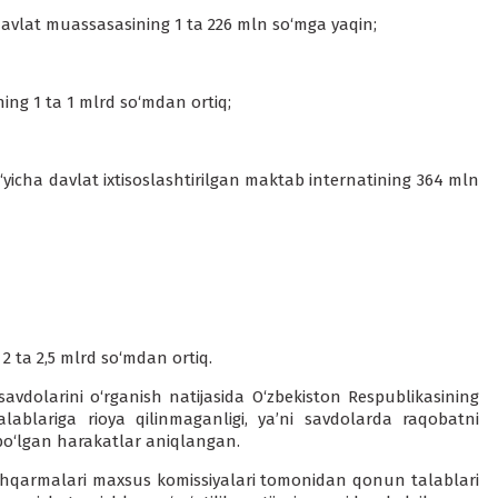
avlat muassasasining 1 ta 226 mln so‘mga yaqin;
ng 1 ta 1 mlrd so‘mdan ortiq;
‘yicha davlat ixtisoslashtirilgan maktab internatining 364 mln
ta 2,5 mlrd so‘mdan ortiq.
savdolarini o‘rganish natijasida O‘zbekiston Respublikasining
lablariga rioya qilinmaganligi, ya’ni savdolarda raqobatni
bo‘lgan harakatlar aniqlangan.
shqarmalari maxsus komissiyalari tomonidan qonun talablari