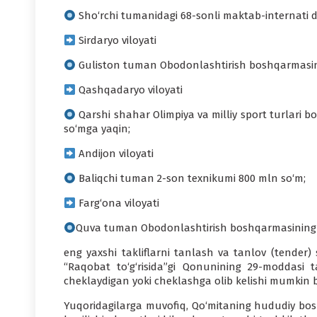
Sho‘rchi tumanidagi 68-sonli maktab-internati d
Sirdaryo viloyati
Guliston tuman Obodonlashtirish boshqarmasini
Qashqadaryo viloyati
Qarshi shahar Olimpiya va milliy sport turlari bo
so‘mga yaqin;
Andijon viloyati
Baliqchi tuman 2-son texnikumi 800 mln so‘m;
Farg‘ona viloyati
Quva tuman Obodonlashtirish boshqarmasining 2 
eng yaxshi takliflarni tanlash va tanlov (tender) 
“Raqobat to‘g‘risida”gi Qonunining 29-moddasi ta
cheklaydigan yoki cheklashga olib kelishi mumkin 
Yuqoridagilarga muvofiq, Qo‘mitaning hududiy bo