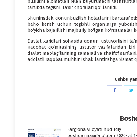
buzilishi alomatlari bilan buyurtmachi tashkilotlar
tartibda tegishli ta’sir choralari qo‘llanildi.
Shuningdek, qonunbuzilish holatlarini bartaraf et
baho berish uchun tegishli organlarga yuborish
bo‘yicha bajarilishi majburiy bo‘lgan ko‘rsatmalar be
Davlat xaridlari sohasida qonun ustuvorligini t
Raqobat qo‘mitasining ustuvor vazifalaridan biri
davlat mablag‘larining samarali va shaffof sarflani
adolatli raqobat muhitini shakllantirishga xizmat qi
Ushbu yang
Share
S
on
o
Faceboo
T
Boshq
Farg‘ona viloyati hududiy
boshqarmasiga o‘tgan 2026-yil 1