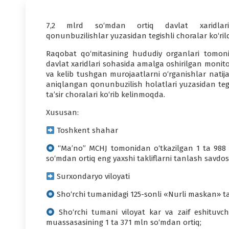
7,2 mlrd so‘mdan ortiq davlat xaridlari
qonunbuzilishlar yuzasidan tegishli choralar ko‘ril
Raqobat qo‘mitasining hududiy organlari tomon
davlat xaridlari sohasida amalga oshirilgan monito
va kelib tushgan murojaatlarni o‘rganishlar natija
aniqlangan qonunbuzilish holatlari yuzasidan tegi
ta’sir choralari ko‘rib kelinmoqda.
Xususan:
Toshkent shahar
“Ma’no” MCHJ tomonidan o‘tkazilgan 1 ta 988
so‘mdan ortiq eng yaxshi takliflarni tanlash savdos
Surxondaryo viloyati
Sho‘rchi tumanidagi 125-sonli «Nurli maskan» ta
Sho‘rchi tumani viloyat kar va zaif eshituvch
muassasasining 1 ta 371 mln so‘mdan ortiq;