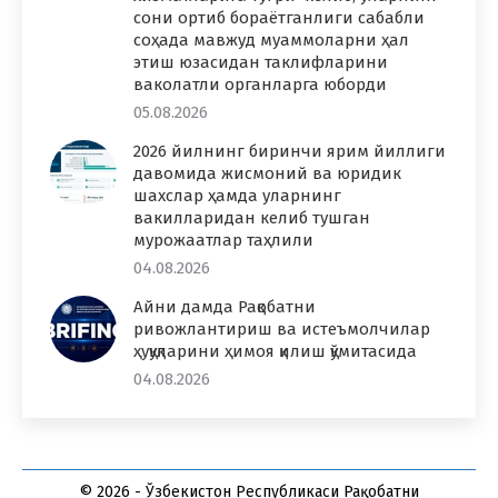
сони ортиб бораётганлиги сабабли
соҳада мавжуд муаммоларни ҳал
этиш юзасидан таклифларини
ваколатли органларга юборди
05.08.2026
2026 йилнинг биринчи ярим йиллиги
давомида жисмоний ва юридик
шахслар ҳамда уларнинг
вакилларидан келиб тушган
мурожаатлар таҳлили
04.08.2026
Айни дамда Рақобатни
ривожлантириш ва истеъмолчилар
ҳуқуқларини ҳимоя қилиш қўмитасида
04.08.2026
© 2026 - Ўзбекистон Республикаси Рақобатни