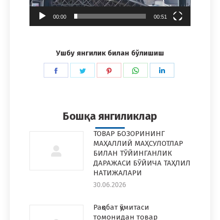
00:00
00:51
Ушбу янгилик билан бўлишиш
Share
Share
Share
Share
Share
on
on
on
on
on
Facebook
Twitter
Pinterest
WhatsApp
LinkedIn
Бошқа янгиликлар
ТОВАР БОЗОРИНИНГ
МАҲАЛЛИЙ МАҲСУЛОТЛАР
БИЛАН ТЎЙИНГАНЛИК
ДАРАЖАСИ БЎЙИЧА ТАҲЛИЛ
НАТИЖАЛАРИ
30.06.2026
Рақобат қўмитаси
томонидан товар