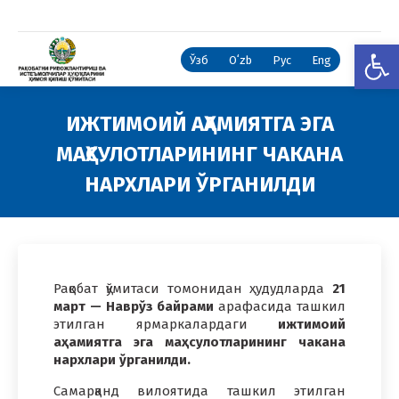
Open
Ўзб
Oʻzb
Рус
Eng
ИЖТИМОИЙ АҲАМИЯТГА ЭГА
МАҲСУЛОТЛАРИНИНГ ЧАКАНА
НАРХЛАРИ ЎРГАНИЛДИ
You are here:
Рақобат қўмитаси томонидан ҳудудларда
21
март — Наврўз байрами
арафасида ташкил
этилган ярмаркалардаги
ижтимоий
аҳамиятга эга маҳсулотларининг чакана
нархлари ўрганилди.
Самарқанд вилоятида ташкил этилган