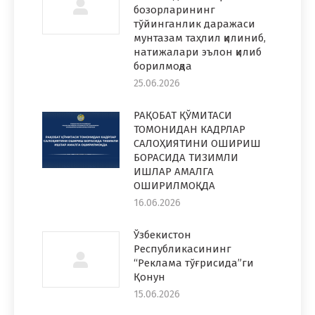
бозорларининг
тўйинганлик даражаси
мунтазам таҳлил қилиниб,
натижалари эълон қилиб
борилмоқда
25.06.2026
РАҚОБАТ ҚЎМИТАСИ
ТОМОНИДАН КАДРЛАР
САЛОҲИЯТИНИ ОШИРИШ
БОРАСИДА ТИЗИМЛИ
ИШЛАР АМАЛГА
ОШИРИЛМОҚДА
16.06.2026
Ўзбекистон
Республикасининг
“Реклама тўғрисида”ги
Қонун
15.06.2026