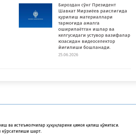
Бироздан сўнг Президент
Шавкат Мирзиёев раислигида
қурилиш материаллари
тармоғида амалга
оширилаётган ишлар ва
келгусидаги устувор вазифалар
юзасидан видеоселектор
йиғилиши бошланади.
25.06.2026
риш ва истеъмолчилар ҳуқуқларини ҳимоя қилиш қўмитаси.
и кўрсатилиши шарт.