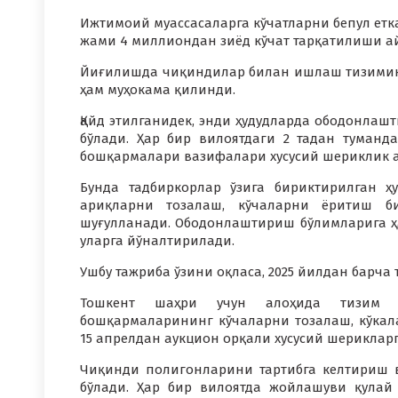
Ижтимоий муассасаларга кўчатларни бепул етка
жами 4 миллиондан зиёд кўчат тарқатилиши а
Йиғилишда чиқиндилар билан ишлаш тизимин
ҳам муҳокама қилинди.
Қайд этилганидек, энди ҳудудларда ободонлаш
бўлади. Ҳар бир вилоятдаги 2 тадан туман
бошқармалари вазифалари хусусий шериклик а
Бунда тадбиркорлар ўзига бириктирилган ҳ
ариқларни тозалаш, кўчаларни ёритиш б
шуғулланади. Ободонлаштириш бўлимларига ҳ
уларга йўналтирилади.
Ушбу тажриба ўзини оқласа, 2025 йилдан барча
Тошкент шаҳри учун алоҳида тизим б
бошқармаларининг кўчаларни тозалаш, кўкал
15 апрелдан аукцион орқали хусусий шерикларг
Чиқинди полигонларини тартибга келтириш 
бўлади. Ҳар бир вилоятда жойлашуви қулай 