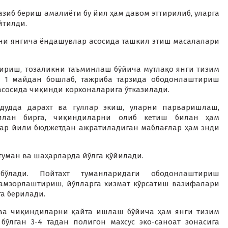
зиб бериш амалиёти бу йил ҳам давом эттирилиб, уларга
йтилди.
и янгича ёндашувлар асосида ташкил этиш масалалари
тириш, тозаликни таъминлаш бўйича мутлақо янги тизим
да 1 майдан бошлаб, тажриба тарзида ободонлаштириш
сосида чиқинди корхоналарига ўтказилади.
удудда дарахт ва гуллар экиш, уларни парваришлаш,
илан бирга, чиқиндиларни олиб кетиш билан ҳам
ар йили бюджетдан ажратиладиган маблағлар ҳам энди
 туман ва шаҳарларда йўлга қўйилади.
ўлади. Пойтахт туманларидаги ободонлаштириш
амзорлаштириш, йўлларга хизмат кўрсатиш вазифалари
а берилади.
ва чиқиндиларни қайта ишлаш бўйича ҳам янги тизим
бўлган 3-4 тадан полигон махсус эко-саноат зонасига