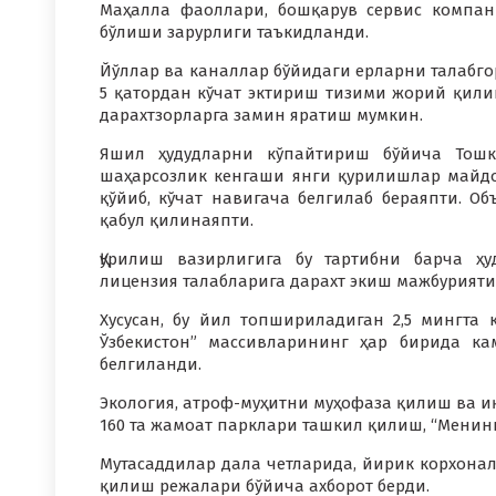
Маҳалла фаоллари, бошқарув сервис компан
бўлиши зарурлиги таъкидланди.
Йўллар ва каналлар бўйидаги ерларни талабгор
5 қатордан кўчат эктириш тизими жорий қили
дарахтзорларга замин яратиш мумкин.
Яшил ҳудудларни кўпайтириш бўйича Тошк
шаҳарсозлик кенгаши янги қурилишлар майд
қўйиб, кўчат навигача белгилаб бераяпти. 
қабул қилинаяпти.
Қурилиш вазирлигига бу тартибни барча ҳ
лицензия талабларига дарахт экиш мажбурият
Хусусан, бу йил топшириладиган 2,5 мингта 
Ўзбекистон” массивларининг ҳар бирида к
белгиланди.
Экология, атроф-муҳитни муҳофаза қилиш ва и
160 та жамоат парклари ташкил қилиш, “Менин
Мутасаддилар дала четларида, йирик корхона
қилиш режалари бўйича ахборот берди.