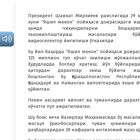
Президент Шавкат Мирзиёев раислигида 29 
куни “Яшил макон” лойиҳаси доирасидаги и
ҳамда чиқиндиларни бошқари
такомиллаштириш масалалари бўй
видеоселектор йиғилиши ўтказилди.
Бу йил баҳорда “Яшил макон” лойиҳаси доира
125 миллион туп кўчат экилиши мўлжаллан
Ҳудудларда боғлар яратиш, йўл бўйларид
қатордан дарахтлар экиш бўйича иш
бошланган. Бу Қорақалпоғистон Республик
Қашқадарё ва Наманган вилоятларида яхши й
қўйилган.
Лекин аксарият вилоят ва туманларда дарахт
кўчатга пул ажратилмаган.
Шу боис кеча Вазирлар Маҳкамасида бу масала
масъул ўринбосарлари, туман ҳокимлари
раҳбарларидан 28 нафарига интизомий жазо қў