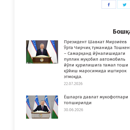
Share
S
on
o
Faceboo
T
Бошқ
Президент Шавкат Мирзиёев
Ўрта Чирчиқ туманида Тошкен
– Самарқанд йўналишидаги
пуллик муқобил автомобиль
йўли қурилишига тамал тоши
қўйиш маросимида иштирок
этмоқда.
22.07.2026
Ёшларга давлат мукофотлари
топширилди
30.06.2026