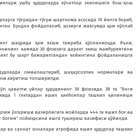
иялари ушбу ҳудудларда кўчатлар экилишига бош-қош
ларга тўғридан-тўғри шартнома асосида 10 йилга бериб,
нган. Бундан фойдаланиб, ҳозирги мавсумда ҳам кўплаб
ент шаҳрида ҳам яхши тажриба қўлланмоқда. Яъни,
онининг камида 30 фоизига дарахт экиш мажбуриятини
Объект бу шарт бажарилгандан кейингина фойдаланишга
удудларда оммалаштириб, шаҳарсозлик нормалари ва
ини киритиш топширилди.
кўп қаватли уйлар ҳудудининг 30 фоизида, 38 та “Янги
амида 1 гектардан яшил хиёбонлар ташкил қилиниши
қлим ўзгариши вазирлигига жойларда 444 та яшил боғ ва
г боғим” лойиҳасини ишга тушириш вазифаси қўйилди.
лар ва саноат зоналари атрофида яшил ҳудудлар ташкил