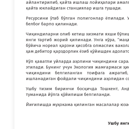
айлантирилиб, қайта ишлаш лойиҳалари амалг
қайта юклайдиган станциялар ишга тушади.
Ресурсини ўтаб бўлган полигонлар ёпилади. У
белбоғ барпо қилинади.
Чиқиндиларни олиб кетиш хизмати яхши бўлиши
янги тартиб жорий қилинади. Унга кўра, “маҳ
бўйича нореал қарзни ҳисобга олмаслик вакола
ҳам дебитор қарздорлик ёзиб қўйишдек адолатс
Кўп қаватли уйларда аҳолини чиқиндини сара
этилади. Бунинг учун Экология жамғармаси ҳи
чиқиндини белгиланган тоифага ажратиб,
ишланадиган фойдали чиқиндини аҳолидан со
Ушбу тизим биринчи босқичда Тошкент, Анд
туманида йўлга қўйилиши белгиланди.
Йиғилишда муҳокама қилинган масалалар юза
Ушбу янг