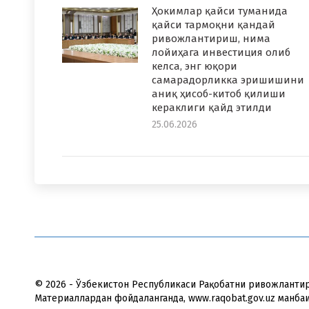
Ҳокимлар қайси туманида
қайси тармоқни қандай
ривожлантириш, нима
лойиҳага инвестиция олиб
келса, энг юқори
самарадорликка эришишини
аниқ ҳисоб-китоб қилиши
кераклиги қайд этилди
25.06.2026
© 2026 - Ўзбекистон Республикаси Рақобатни ривожланти
Материаллардан фойдаланганда, www.raqobat.gov.uz манба