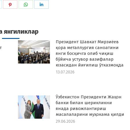
hare
Share
Share
Share
n
on
on
on
k
witter
Pinterest
WhatsApp
LinkedIn
а янгиликлар
Президент Шавкат Мирзиёев
т
қора металлургия саноатини
янги босқичга олиб чиқиш
бўйича устувор вазифалар
юзасидан йиғилиш ўтказмоқда
13.07.2026
Ўзбекистон Президенти Жаҳон
банки билан шерикликни
янада ривожлантириш
масалаларини муҳокама қилди
29.06.2026