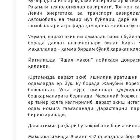
Бу борадаги ишлар кўлами вазирликлар кесимид
Рақамли технологиялар вазирлиги, Тоғ-кон са
Лекин энергетика ва транспорт вазирликл
Автомобиль ва темир йўл бўйлари, дарё ва
шохобчалари атрофида ҳам қанча жойлар бўш 
Умуман, дарахт экишни оммалаштириш бўйича т
борада давлат ташкилотлари билан бирга 
маҳаллалар – ҳамма бирдам бўлиб ҳаракат қилс
Йиғилишда “Яшил макон” лойиҳаси доираси
қилинди.
Юртимизда дарахт экиб, яшиллик яратишни 
одамларда ер йўқ. Бу борада Жанубий Корея
бошланган. Унга кўра, туманлар ҳудудид
бошқармаларига берилади. Маҳаллий бюджет 
ер тайёр ҳолга келтирилиб, дарахт экиш истаг
одам номига тамғаланади. Дарахтларни па
бириктирилади.
Давлатимиз раҳбари бу тажрибани барча вилоя
Мамлакатимизда 9 минг 452 та маҳалла бор. Ж