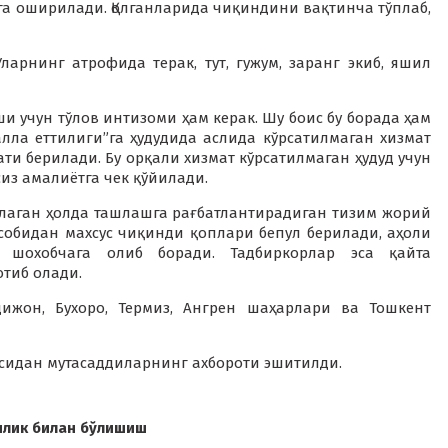
а оширилади. Қолганларида чиқиндини вақтинча тўплаб,
ларнинг атрофида терак, тут, гужум, заранг экиб, яшил
 учун тўлов интизоми ҳам керак. Шу боис бу борада ҳам
алла еттилиги”га ҳудудида аслида кўрсатилмаган хизмат
ти берилади. Бу орқали хизмат кўрсатилмаган ҳудуд учун
из амалиётга чек қўйилади.
лаган ҳолда ташлашга рағбатлантирадиган тизим жорий
собидан махсус чиқинди қоплари бепул берилади, аҳоли
 шохобчага олиб боради. Тадбиркорлар эса қайта
тиб олади.
ижон, Бухоро, Термиз, Ангрен шаҳарлари ва Тошкент
сидан мутасаддиларнинг ахбороти эшитилди.
илик билан бўлишиш