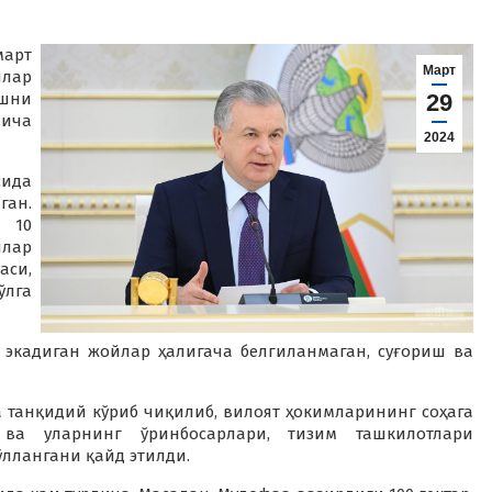
март
Март
шлар
шни
29
ича
2024
сида
ган.
а 10
лар
аси,
ўлга
 экадиган жойлар ҳалигача белгиланмаган, суғориш ва
 танқидий кўриб чиқилиб, вилоят ҳокимларининг соҳага
 ва уларнинг ўринбосарлари, тизим ташкилотлари
ллангани қайд этилди.