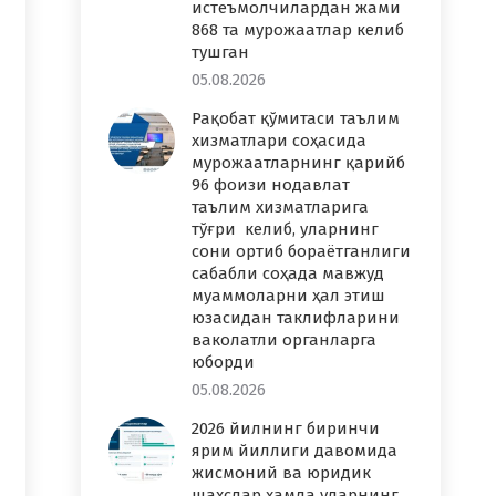
истеъмолчилардан жами
868 та мурожаатлар келиб
тушган
05.08.2026
Рақобат қўмитаси таълим
хизматлари соҳасида
мурожаатларнинг қарийб
96 фоизи нодавлат
таълим хизматларига
тўғри келиб, уларнинг
сони ортиб бораётганлиги
сабабли соҳада мавжуд
муаммоларни ҳал этиш
юзасидан таклифларини
ваколатли органларга
юборди
05.08.2026
2026 йилнинг биринчи
ярим йиллиги давомида
жисмоний ва юридик
шахслар ҳамда уларнинг