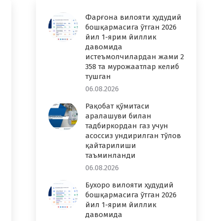
Фарғона вилояти ҳудудий
бошқармасига ўтган 2026
йил 1-ярим йиллик
давомида
истеъмолчилардан жами 2
358 та мурожаатлар келиб
тушган
06.08.2026
Рақобат қўмитаси
аралашуви билан
тадбиркордан газ учун
асоссиз ундирилган тўлов
қайтарилиши
таъминланди
06.08.2026
Бухоро вилояти ҳудудий
бошқармасига ўтган 2026
йил 1-ярим йиллик
давомида