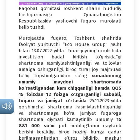
Raqobat qo‘mitasi Toshkent shahri hududiy
boshqarmasiga Qoraqalpog‘iston
Respublikasida yashovchi fuqaro murojaati
kelib tushdi.
Murojaatda fuqaro, Toshkent shahrida
faoliyat yurituvchi “Eco House Group” MChJ
bilan 13.07.2022-yilda “Turar-joyning qurilishida
investitsion badal kiritish to‘g‘risida”gi
shartnoma rasmiylashtirilganligi va to‘lovlar
amalga oshirganligi, biroq turar joy majmuasi
to‘liq topshirilganidan so‘ng
xonadonning
umumiy maydoni shartnomada
ko‘rsatilgandan kam
chiqqanligi hamda QQS
15 foizdan 12 foizga o‘zgarganligi sababli,
fuqaro va jamiyat o‘rtasida
25.11.2023-yilda
qo‘shimcha shartnoma rasmiylashtirilganligi
va shartnomaga ko‘ra, jamiyat fuqaroga
shartnoma qiymati kamaytirilib umumiy
15
881 000 so
‘
m
pul mablag‘larini qaytarib
berishi kerakligi, biroq hozirgi kunga qadar
berilmaganligidan e’tiroz bildirib, mazkur