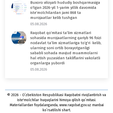
Buxoro viloyati hududiy boshqarmasiga
o‘tgan 2026-yil 1-yarim yillik davomida
iste’molchilardan jami 868 ta
murojaatlar kelib tushgan
05.08.2026
Raqobat qo‘mitasi ta’lim xizmatlari
sohasida murojaatlarning qariyb 96 foizi
nodavlat ta’lim xizmatlariga to‘g‘ri kelib,
ularning soni ortib borayotganligi
sababli sohada mavjud muammolarni
hal etish yuzasidan takliflarini vakolatli
organlarga yubordi
05.08.2026
© 2026 - Oʻzbekiston Respublikasi Raqobatni rivojlantirish va
iste'molchilar huquqlarini himoya qilish qoʻmitasi.
Materiallardan foydalanganda, www.raqobat.gov.uz manbai
koʻrsatilishi shart.