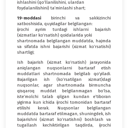
ishlashini (qo‘llanilishini, ulardan
foydalanilishini) ta’minlashi shart;
19-moddasi
birinchi va sakkizinchi
xatboshisida, quyidagilar belgilangan:
ijrochi ayrim turdagi ishlarni bajarish
(xizmatlar ko‘rsatish) qoidalarida yoki
shartnomada belgilangan muddatda, hajmda
va sifatda ishni bajarishi (xizmat ko‘rsatishi)
shartligi;
Ish bajarish (xizmat ko‘rsatish) jarayonida
aniqlangan nuqsonlarni bartaraf etish
muddatlari shartnomada belgilab qo‘yiladi.
Bajarilgan ish (ko‘rsatilgan xizmat)dagi
nuqsonlar, agar shartnomada birmuncha
qisqaroq muddat belgilanmagan bo‘lsa,
iste’molchi talab qilgan kundan e’tiboran
yigirma kun ichida ijrochi tomonidan bartaraf
etilishi kerak. Nuqsonlar belgilangan
muddatda bartaraf etilmagan, shuningdek, ish
bajarishni (xizmat ko‘rsatishni) boshlash va
tugallash kechiktirilgan taqdirda, ijrochi