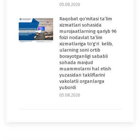
05.08.2026
Raqobat qo‘mitasi ta’lim
xizmatlari sohasida
murojaatlarning qariyb 96
foizi nodavlat ta’lim
xizmatlariga to‘g‘ri kelib,
ularning soni ortib
borayotganligi sababli
sohada mavjud
muammolarni hal etish
yuzasidan takliflarini
vakolatli organlarga
yubordi
05.08.2026