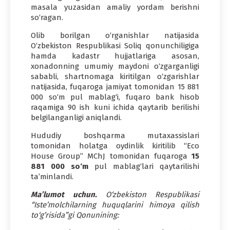
masala yuzasidan amaliy yordam berishni
so‘ragan.
Olib borilgan o‘rganishlar natijasida
O‘zbekiston Respublikasi Soliq qonunchiligiga
hamda kadastr hujjatlariga asosan,
xonadonning umumiy maydoni o‘zgarganligi
sababli, shartnomaga kiritilgan o‘zgarishlar
natijasida, fuqaroga jamiyat tomonidan 15 881
000 so‘m pul mablag‘i, fuqaro bank hisob
raqamiga 90 ish kuni ichida qaytarib berilishi
belgilanganligi aniqlandi.
Hududiy boshqarma mutaxassislari
tomonidan holatga oydinlik kiritilib “Eco
House Group” MChJ tomonidan fuqaroga
15
881 000 so
‘
m
pul mablag‘lari qaytarilishi
ta’minlandi.
Ma’lumot uchun.
O‘zbekiston Respublikasi
“Isteʼmolchilarning huquqlarini himoya qilish
to‘gʼrisida”gi
Qonunining: