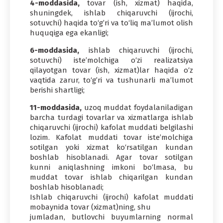
4-moddasida,
tovar (ish, xizmat) haqida,
shuningdek, ishlab chiqaruvchi (ijrochi,
sotuvchi) haqida to‘gʼri va to‘liq maʼlumot olish
huquqiga ega ekanligi;
6-moddasida,
ishlab chiqaruvchi (ijrochi,
sotuvchi) isteʼmolchiga o‘zi realizatsiya
qilayotgan tovar (ish, xizmat)lar haqida o‘z
vaqtida zarur, to‘gʼri va tushunarli maʼlumot
berishi shartligi;
11-moddasida,
uzoq muddat foydalaniladigan
barcha turdagi tovarlar va xizmatlarga ishlab
chiqaruvchi (ijrochi) kafolat muddati belgilashi
lozim. Kafolat muddati tovar iste’molchiga
sotilgan yoki xizmat ko‘rsatilgan kundan
boshlab hisoblanadi. Agar tovar sotilgan
kunni aniqlashning imkoni bo‘lmasa, bu
muddat tovar ishlab chiqarilgan kundan
boshlab hisoblanadi;
Ishlab chiqaruvchi (ijrochi) kafolat muddati
mobaynida tovar (xizmat)ning, shu
jumladan, butlovchi buyumlarning normal