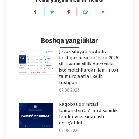
Ushbu yangilik bilan boʻlishish
Share
Share
Share
Share
Share
on
on
on
on
on
Facebook
Twitter
Pinterest
WhatsApp
LinkedIn
Boshqa yangiliklar
Jizzax viloyati hududiy
boshqarmasiga o‘tgan 2026-
yil 1-yarim yillik davomida
iste’molchilardan jami 1 031
ta murojaatlar kelib
tushgan
07.08.2026
Raqobat qo‘mitasi
tomonidan 5,7 mlrd so‘mlik
tender yuzasidan ish
qo‘zg‘atildi
07.08.2026