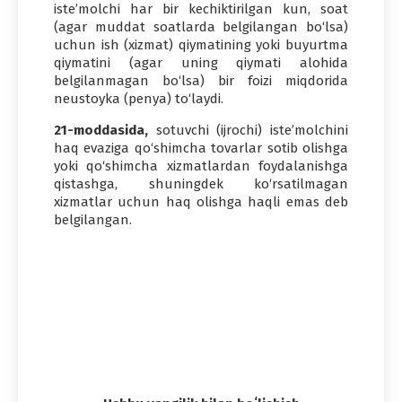
iste’molchi har bir kechiktirilgan kun, soat
(agar muddat soatlarda belgilangan bo‘lsa)
uchun ish (xizmat) qiymatining yoki buyurtma
qiymatini (agar uning qiymati alohida
belgilanmagan bo‘lsa) bir foizi miqdorida
neustoyka (penya) to‘laydi.
21-moddasida,
sotuvchi (ijrochi) isteʼmolchini
haq evaziga qo‘shimcha tovarlar sotib olishga
yoki qo‘shimcha xizmatlardan foydalanishga
qistashga, shuningdek ko‘rsatilmagan
xizmatlar uchun haq olishga haqli emas deb
belgilangan.