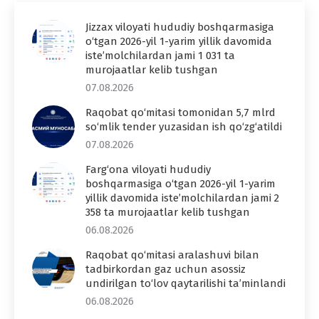
Jizzax viloyati hududiy boshqarmasiga
o‘tgan 2026-yil 1-yarim yillik davomida
iste’molchilardan jami 1 031 ta
murojaatlar kelib tushgan
07.08.2026
Raqobat qo‘mitasi tomonidan 5,7 mlrd
so‘mlik tender yuzasidan ish qo‘zg‘atildi
07.08.2026
Farg‘ona viloyati hududiy
boshqarmasiga o‘tgan 2026-yil 1-yarim
yillik davomida iste’molchilardan jami 2
358 ta murojaatlar kelib tushgan
06.08.2026
Raqobat qo‘mitasi aralashuvi bilan
tadbirkordan gaz uchun asossiz
undirilgan to‘lov qaytarilishi ta’minlandi
06.08.2026