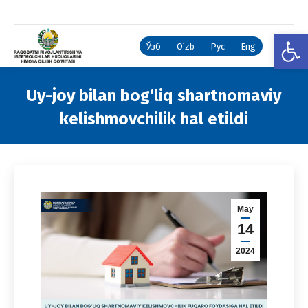
Open
Ўзб
Oʻzb
Рус
Eng
Uy-joy bilan bog‘liq shartnomaviy
kelishmovchilik hal etildi
You are here:
May
14
2024