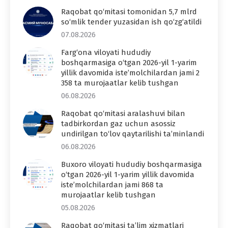
Raqobat qo‘mitasi tomonidan 5,7 mlrd
so‘mlik tender yuzasidan ish qo‘zg‘atildi
07.08.2026
Farg‘ona viloyati hududiy
boshqarmasiga o‘tgan 2026-yil 1-yarim
yillik davomida iste’molchilardan jami 2
358 ta murojaatlar kelib tushgan
06.08.2026
Raqobat qo‘mitasi aralashuvi bilan
tadbirkordan gaz uchun asossiz
undirilgan to‘lov qaytarilishi ta’minlandi
06.08.2026
Buxoro viloyati hududiy boshqarmasiga
o‘tgan 2026-yil 1-yarim yillik davomida
iste’molchilardan jami 868 ta
murojaatlar kelib tushgan
05.08.2026
Raqobat qo‘mitasi ta’lim xizmatlari