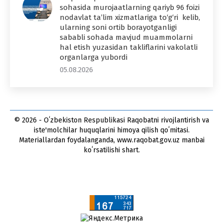
sohasida murojaatlarning qariyb 96 foizi
nodavlat ta’lim xizmatlariga to‘g‘ri kelib,
ularning soni ortib borayotganligi
sababli sohada mavjud muammolarni
hal etish yuzasidan takliflarini vakolatli
organlarga yubordi
05.08.2026
© 2026 - Oʻzbekiston Respublikasi Raqobatni rivojlantirish va
iste'molchilar huquqlarini himoya qilish qoʻmitasi.
Materiallardan foydalanganda, www.raqobat.gov.uz manbai
koʻrsatilishi shart.