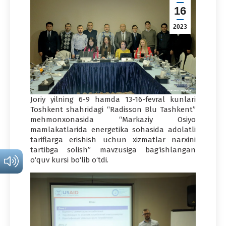
16
2023
Joriy yilning 6-9 hamda 13-16-fevral kunlari
Toshkent shahridagi “Radisson Blu Tashkent”
mehmonxonasida “Markaziy Osiyo
mamlakatlarida energetika sohasida adolatli
tariflarga erishish uchun xizmatlar narxini
tartibga solish” mavzusiga bag‘ishlangan
o‘quv kursi bo‘lib o‘tdi.