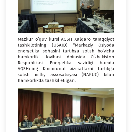
Mazkur oʻquv kursi AQSH Xalqaro taraqqiyot
tashkilotining (USAID) “Markaziy Osiyoda
energetika sohasini tartibga solish boʻyicha
hamkorlik” loyihasi doirasida Oʻzbekiston
Respublikasi Energetika vazirligi hamda
AQSHning Kommunal xizmatlarni tartibga
solish milliy assosatsiyasi (NARUC) bilan
hamkorlikda tashkil etilgan.