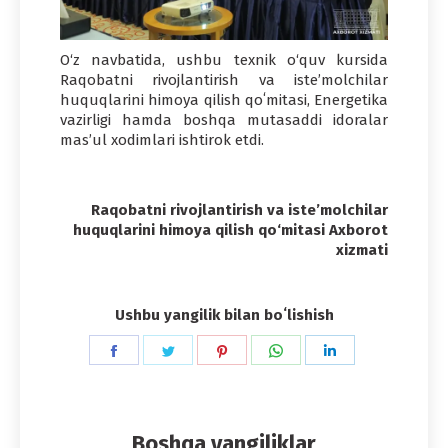
O‘z navbatida, ushbu texnik o‘quv kursida
Raqobatni rivojlantirish va isteʼmolchilar
huquqlarini himoya qilish qoʻmitasi, Energetika
vazirligi hamda boshqa mutasaddi idoralar
mas’ul xodimlari ishtirok etdi.
Raqobatni rivojlantirish va iste’molchilar
huquqlarini himoya qilish qo‘mitasi Axborot
xizmati
Ushbu yangilik bilan boʻlishish
Share
Share
Share
Share
Share
on
on
on
on
on
Facebook
Twitter
Pinterest
WhatsApp
LinkedIn
Boshqa yangiliklar