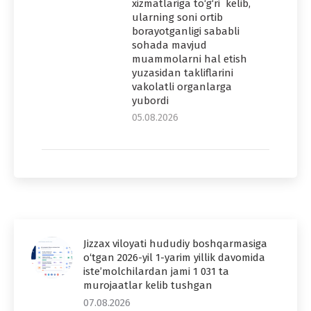
xizmatlariga to‘g‘ri kelib,
ularning soni ortib
borayotganligi sababli
sohada mavjud
muammolarni hal etish
yuzasidan takliflarini
vakolatli organlarga
yubordi
05.08.2026
Jizzax viloyati hududiy boshqarmasiga
o‘tgan 2026-yil 1-yarim yillik davomida
iste’molchilardan jami 1 031 ta
murojaatlar kelib tushgan
07.08.2026