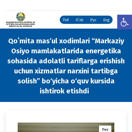
Open
Ўзб
Oʻzb
Рус
Eng
Qoʻmita mas’ul xodimlari “Markaziy
Osiyo mamlakatlarida energetika
sohasida adolatli tariflarga erishish
uchun xizmatlar narxini tartibga
solish” bo‘yicha o‘quv kursida
ishtirok etishdi
You are here:
Fev