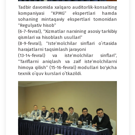
Tadbir davomida xalqaro auditorlik-konsalting
kompaniyasi “KPMG” ekspertlari hamda
sohaning mintaqaviy ekspertlari tomonidan
“Regulyativ hisob”
(6-7-fevral), “Xizmatlar narxining asosiy tarkibiy
qismlari va hisoblash usullari”
(8-9-fevral), “Isteʼmolchilar sinflari oʻrtasida
harajatlarni taqsimlash jarayoni
(13-14-fevral) va isteʼmolchilar sinflari”,
“Tariflarni aniqlash va zaif isteʼmolchilarni
himoya qilish” (15-16-fevral) modullari bo‘yicha
texnik oʻquv kurslari oʻtkazildi.