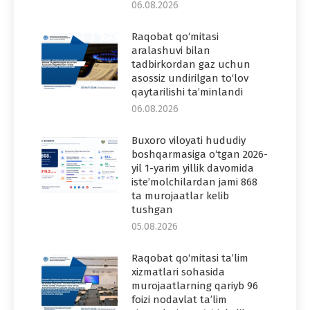
06.08.2026
Raqobat qo‘mitasi
aralashuvi bilan
tadbirkordan gaz uchun
asossiz undirilgan to‘lov
qaytarilishi ta’minlandi
06.08.2026
Buxoro viloyati hududiy
boshqarmasiga o‘tgan 2026-
yil 1-yarim yillik davomida
iste’molchilardan jami 868
ta murojaatlar kelib
tushgan
05.08.2026
Raqobat qo‘mitasi ta’lim
xizmatlari sohasida
murojaatlarning qariyb 96
foizi nodavlat ta’lim