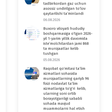
tadbirkordan gaz uchun
asossiz undirilgan to‘lov
qaytarilishi ta’minlandi
06.08.2026
Buxoro viloyati hududiy
boshqarmasiga o‘tgan 2026-
yil 1-yarim yillik davomida
iste’molchilardan jami 868
ta murojaatlar kelib
tushgan
05.08.2026
Raqobat qo‘mitasi ta’lim
xizmatlari sohasida
murojaatlarning qariyb 96
foizi nodavlat ta’lim
xizmatlariga to‘g‘ri kelib,
ularning soni ortib
borayotganligi sababli
sohada mavjud
muammolarni hal etish