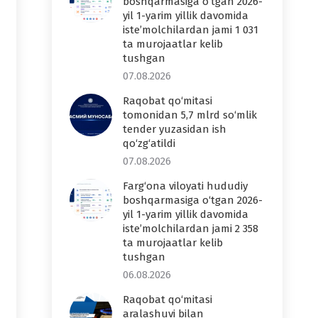
boshqarmasiga o‘tgan 2026-
yil 1-yarim yillik davomida
iste’molchilardan jami 1 031
ta murojaatlar kelib
tushgan
07.08.2026
Raqobat qo‘mitasi
tomonidan 5,7 mlrd so‘mlik
tender yuzasidan ish
qo‘zg‘atildi
07.08.2026
Farg‘ona viloyati hududiy
boshqarmasiga o‘tgan 2026-
yil 1-yarim yillik davomida
iste’molchilardan jami 2 358
ta murojaatlar kelib
tushgan
06.08.2026
Raqobat qo‘mitasi
aralashuvi bilan