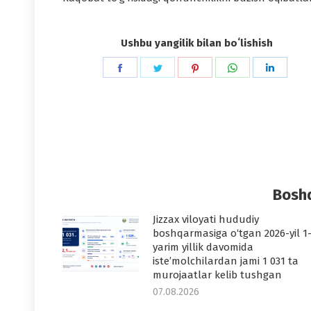
Ushbu yangilik bilan boʻlishish
Share
Share
Share
Share
Share
on
on
on
on
on
Facebook
Twitter
Pinterest
WhatsApp
Linked
Boshq
Jizzax viloyati hududiy
boshqarmasiga o‘tgan 2026-yil 1
yarim yillik davomida
iste’molchilardan jami 1 031 ta
murojaatlar kelib tushgan
07.08.2026