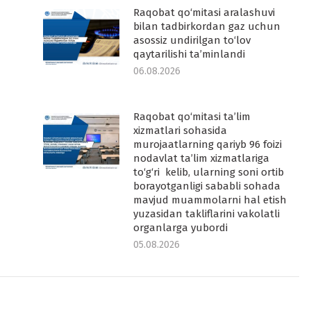
Raqobat qo‘mitasi aralashuvi
-
bilan tadbirkordan gaz uchun
asossiz undirilgan to‘lov
qaytarilishi ta’minlandi
06.08.2026
Raqobat qo‘mitasi ta’lim
-
xizmatlari sohasida
murojaatlarning qariyb 96 foizi
nodavlat ta’lim xizmatlariga
to‘g‘ri kelib, ularning soni ortib
borayotganligi sababli sohada
mavjud muammolarni hal etish
yuzasidan takliflarini vakolatli
organlarga yubordi
05.08.2026