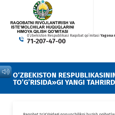
Oʻzbekiston Respublikasi Raqobat qoʻmitasi
Yagona 
71-207-47-00
O‘ZBEKISTON RESPUBLIKASINI
TO’G’RISIDA»GI YANGI TAHRIR
Raqobat to‘g‘risidagi qonunchilikni buzish oqibatlar