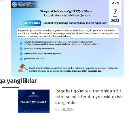
Avg
7
2023
In
a yangiliklar
Raqobat qo‘mitasi tomonidan 5,7
-
mlrd so‘mlik tender yuzasidan ish
qo‘zg‘atildi
07.08.2026