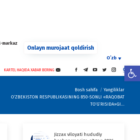
agram
s
l-markaz
ow
Onlayn murojaat qoldirish
Oʻzb
Open
KARTEL HAQIDA XABAR BERING
FACEBOOK
TELEGRAM
YOUTUBE
TWITTER
INSTAGRAM
PAGE
PAGE
PAGE
PAGE
PAGE
OPENS
OPENS
OPENS
OPENS
OPENS
 are here:
Bosh sahifa
Yangiliklar
IN
IN
IN
IN
IN
O‘ZBEKISTON RESPUBLIKASINING 850-SONLI «RAQOBAT
NEW
NEW
NEW
NEW
NEW
WINDOW
WINDOW
WINDOW
WINDOW
WINDOW
TO’G’RISIDA»GI…
Jizzax viloyati hududiy