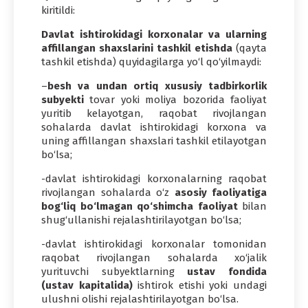
kiritildi:
Davlat ishtirokidagi korxonalar va ularning
affillangan shaxslarini tashkil etishda
(qayta
tashkil etishda) quyidagilarga yo‘l qo‘yilmaydi:
–
besh va undan ortiq xususiy tadbirkorlik
subyekti
tovar yoki moliya bozorida faoliyat
yuritib kelayotgan, raqobat rivojlangan
sohalarda davlat ishtirokidagi korxona va
uning affillangan shaxslari tashkil etilayotgan
bo‘lsa;
-davlat ishtirokidagi korxonalarning raqobat
rivojlangan sohalarda o‘z
asosiy faoliyatiga
bog‘liq bo‘lmagan qo‘shimcha faoliyat
bilan
shug‘ullanishi rejalashtirilayotgan bo‘lsa;
-davlat ishtirokidagi korxonalar tomonidan
raqobat rivojlangan sohalarda xo‘jalik
yurituvchi subyektlarning
ustav fondida
(ustav kapitalida)
ishtirok etishi yoki undagi
ulushni olishi rejalashtirilayotgan bo‘lsa.