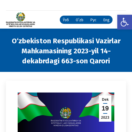
Open
Ўзб
Oʻzb
Рус
Eng
O‘zbekiston Respublikasi Vazirlar
Mahkamasining 2023-yil 14-
dekabrdagi 663-son Qarori
You are here:
Dek
19
2023