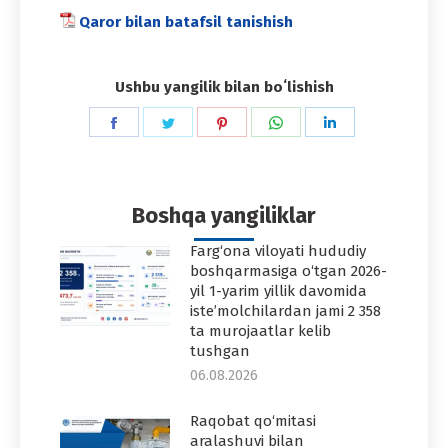
Qaror bilan batafsil tanishish
Ushbu yangilik bilan boʻlishish
Share
Share
Share
Share
Share
on
on
on
on
on
Facebook
Twitter
Pinterest
WhatsApp
LinkedIn
Boshqa yangiliklar
Farg‘ona viloyati hududiy
boshqarmasiga o‘tgan 2026-
yil 1-yarim yillik davomida
iste’molchilardan jami 2 358
ta murojaatlar kelib
tushgan
06.08.2026
Raqobat qo‘mitasi
aralashuvi bilan