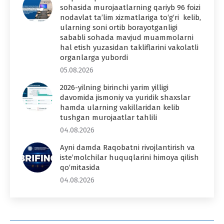
sohasida murojaatlarning qariyb 96 foizi
nodavlat ta’lim xizmatlariga to‘g‘ri kelib,
ularning soni ortib borayotganligi
sababli sohada mavjud muammolarni
hal etish yuzasidan takliflarini vakolatli
organlarga yubordi
05.08.2026
2026-yilning birinchi yarim yilligi
davomida jismoniy va yuridik shaxslar
hamda ularning vakillaridan kelib
tushgan murojaatlar tahlili
04.08.2026
Ayni damda Raqobatni rivojlantirish va
iste’molchilar huquqlarini himoya qilish
qo‘mitasida
04.08.2026