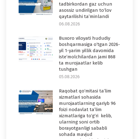
tadbirkordan gaz uchun
asossiz undirilgan to‘lov
qaytarilishi ta’minlandi
06.08.2026
Buxoro viloyati hududiy
boshqarmasiga o‘tgan 2026-
yil 1-yarim yillik davomida
iste’molchilardan jami 868
ta murojaatlar kelib
tushgan
05.08.2026
Raqobat qo‘mitasi ta’lim
xizmatlari sohasida
murojaatlarning qariyb 96
foizi nodavlat ta’lim
xizmatlariga to‘g‘ri kelib,
ularning soni ortib
borayotganligi sababli
sohada mavjud