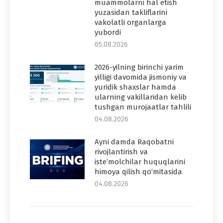
muammolarni hal etish
yuzasidan takliflarini
vakolatli organlarga
yubordi
05.08.2026
2026-yilning birinchi yarim
yilligi davomida jismoniy va
yuridik shaxslar hamda
ularning vakillaridan kelib
tushgan murojaatlar tahlili
04.08.2026
Ayni damda Raqobatni
rivojlantirish va
iste’molchilar huquqlarini
himoya qilish qo‘mitasida
04.08.2026