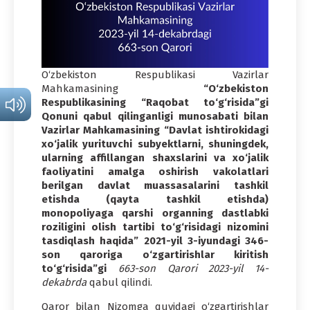
O‘zbekiston Respublikasi Vazirlar
Mahkamasining
“O‘zbekiston
Respublikasining “Raqobat to‘g‘risida”gi
Qonuni qabul qilinganligi munosabati bilan
Vazirlar Mahkamasining “Davlat ishtirokidagi
xo‘jalik yurituvchi subyektlarni, shuningdek,
ularning affillangan shaxslarini va xo‘jalik
faoliyatini amalga oshirish vakolatlari
berilgan davlat muassasalarini tashkil
etishda (qayta tashkil etishda)
monopoliyaga qarshi organning dastlabki
roziligini olish tartibi to‘g‘risidagi nizomini
tasdiqlash haqida” 2021-yil 3-iyundagi 346-
son qaroriga o‘zgartirishlar kiritish
to‘g‘risida”gi
663-son Qarori 2023-yil 14-
dekabrda
qabul qilindi.
Qaror bilan Nizomga quyidagi o‘zgartirishlar