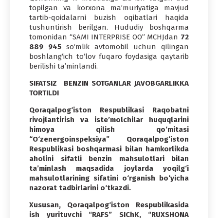
topilgan va korxona ma’muriyatiga mavjud
tartib-qoidalarni buzish oqibatlari haqida
tushuntirish berilgan. Hududiy boshqarma
tomonidan “SAMI INTERPRISE OO” MCHJdan
72
889 945
so‘mlik avtomobil uchun qilingan
boshlang‘ich to‘lov fuqaro foydasiga qaytarib
berilishi ta’minlandi.
SIFATSIZ BENZIN SOTGANLAR JAVOBGARLIKKA
TORTILDI
Qoraqalpog‘iston Respublikasi Raqobatni
rivojlantirish va iste’molchilar huquqlarini
himoya qilish qo‘mitasi
“O‘zenergoinspeksiya” Qoraqalpog‘iston
Respub­likasi boshqarmasi bilan hamkorlikda
aholini sifatli benzin mahsulotlari bilan
ta’minlash maqsadida joylarda yoqilg‘i
mahsulotlarining sifatini o‘rganish bo‘yicha
nazorat tadbirlarini o‘tkazdi.
Xususan, Qoraqalpog‘iston Respublikasida
ish yurituvchi “RAFS” SIChK, “RUXSHONA