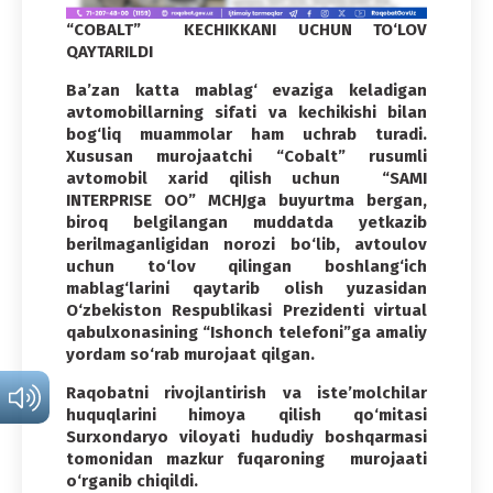
“COBALT” KECHIKKANI UCHUN TO‘LOV
QAYTARILDI
Ba’zan katta mablag‘ evaziga keladigan
avtomobillarning sifati va kechikishi bilan
bog‘liq muammolar ham uchrab turadi.
Xususan murojaatchi “Cobalt” rusumli
avtomobil xarid qilish uchun “SAMI
INTERPRISE OO” MCHJga buyurtma bergan,
biroq belgilangan muddatda yetkazib
berilmaganligidan norozi bo‘lib, avtoulov
uchun to‘lov qilingan boshlang‘ich
mablag‘larini qaytarib olish yuzasidan
O‘zbekiston Respublikasi Prezidenti virtual
qabulxonasining “Ishonch telefoni”ga amaliy
yordam so‘rab murojaat qilgan.
Raqobatni rivojlantirish va iste’molchilar
huquqlarini himoya qilish qo‘mitasi
Surxondaryo viloyati hududiy boshqarmasi
tomonidan mazkur fuqaroning murojaati
o‘rganib chiqildi.