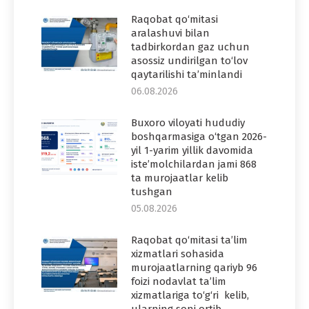
Raqobat qo‘mitasi
aralashuvi bilan
tadbirkordan gaz uchun
asossiz undirilgan to‘lov
qaytarilishi ta’minlandi
06.08.2026
Buxoro viloyati hududiy
boshqarmasiga o‘tgan 2026-
yil 1-yarim yillik davomida
iste’molchilardan jami 868
ta murojaatlar kelib
tushgan
05.08.2026
Raqobat qo‘mitasi ta’lim
xizmatlari sohasida
murojaatlarning qariyb 96
foizi nodavlat ta’lim
xizmatlariga to‘g‘ri kelib,
ularning soni ortib