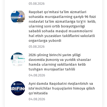
05.08.2026
Raqobat qo‘mitasi ta’lim xizmatlari
sohasida murojaatlarning qariyb 96 foizi
nodavlat ta’lim xizmatlariga to‘g‘ri kelib,
ularning soni ortib borayotganligi
sababli sohada mavjud muammolarni
hal etish yuzasidan takliflarini vakolatli
organlarga yubordi
05.08.2026
2026-yilning birinchi yarim yilligi
davomida jismoniy va yuridik shaxslar
hamda ularning vakillaridan kelib
tushgan murojaatlar tahlili
04.08.2026
Ayni damda Raqobatni rivojlantirish va
iste’molchilar huquqlarini himoya qilish
qo‘mitasida
04.08.2026