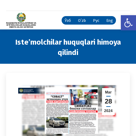
Open
Ўзб
Oʻzb
Рус
Eng
Iste’molchilar huquqlari himoya
qilindi
You are here:
Mar
28
2024