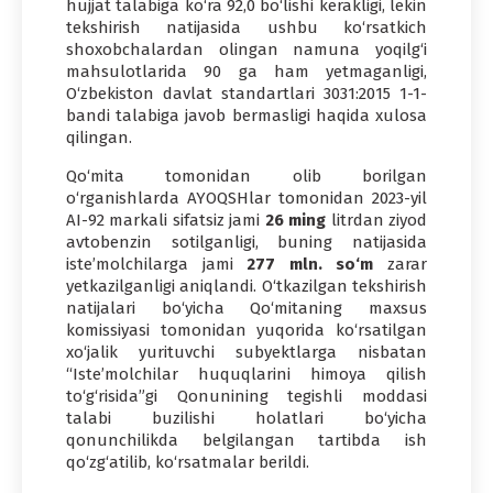
huj­jat talabiga ko‘ra 92,0 bo‘lishi kerakligi, lekin
tek­­shirish natijasida ushbu ko‘rsatkich
shoxobchalardan olin­gan namuna yoqilg‘i
mahsulotlarida 90 ga ham yetma­gan­ligi,
O‘zbekiston davlat standartlari 3031:2015 1-1-
bandi talabiga javob bermasligi haqida xulosa
qilingan.
Qo‘mita tomonidan olib borilgan
o‘rganishlarda AYOQSHlar tomonidan 2023-yil
AI-92 markali sifatsiz jami
26 ming
litrdan ziyod
avtobenzin sotilganligi, buning natijasida
iste’molchilarga jami
277 mln. so‘m
zarar
yetkazilganligi aniqlandi. O‘tkazilgan ­tekshirish
natijalari bo‘yicha Qo‘mitaning maxsus
komissiyasi tomonidan yuqorida ko‘rsatilgan
xo‘jalik yurituvchi subyekt­larga nisbatan
“Iste’molchilar huquqlarini himoya qilish
to‘g‘risida”gi Qonunining tegishli moddasi
talabi buzilishi holatlari bo‘yicha
qonunchilikda belgilangan tartibda ish
qo‘zg‘atilib, ko‘rsatmalar berildi.