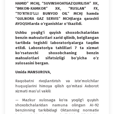
HAMID” MCHJ, “SUVINSHOATGAZQURILISH” XK,
“IMKON-XAMKOR” XK, “RUSLAN” FX,
“TO‘RTKO‘LLI BUNYOD OIL” MCHJ hamda
“GULNORA GAZ SERVIS” MCHJlarga qarashli
AYOQSHlarda o‘rganishlar o‘tkazildi.
Ushbu yoqilg‘i quyish shoxobchalaridan
benzin mahsulotlari xarid qilinib, belgilangan
tartibda tegishli laboratoriyalarga taqdim
etildi. Laboratoriya tahlillari 7 ta xizmat
ko‘rsatuvchi shoxobchaning benzin
mahsulotlari sifatsizligi bo‘yicha o‘z
xulosasini bergan.
Umida MANSUROVA,
Raqobatni rivojlantirish va iste’molchilar
huquqlarini himoya qilish qo‘mitasi Axborot
xizmati mas’ul vakili:
— Mazkur xulosaga ko‘ra yoqilg‘i quyish
shoxobchalaridan namuna olingan AI-92
benzinning tarkibidagi Oktanning normativ