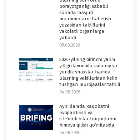
borayotganligi sababli
sohada mavjud
muammolarni hal etish
yuzasidan takliflarini
vakolatli organlarga
yubordi
05.08.2026
2026-yilning birinchi yarim
yilligi davomida jismoniy va
yuridik shaxslar hamda
ularning vakillaridan kelib
tushgan murojaatlar tahlili
04.08.2026
Ayni damda Raqobatni
rivojlantirish va
iste’molchilar huquqlarini
himoya qilish qo‘mitasida
04.08.2026