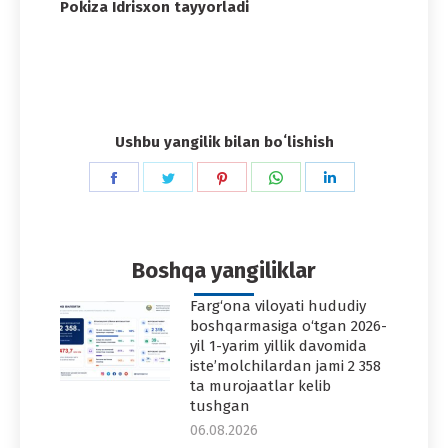
Pokiza Idrisxon tayyorladi
Ushbu yangilik bilan boʻlishish
Share
Share
Share
Share
Share
on
on
on
on
on
Facebook
Twitter
Pinterest
WhatsApp
LinkedIn
Boshqa yangiliklar
Farg‘ona viloyati hududiy
boshqarmasiga o‘tgan 2026-
yil 1-yarim yillik davomida
iste’molchilardan jami 2 358
ta murojaatlar kelib
tushgan
06.08.2026