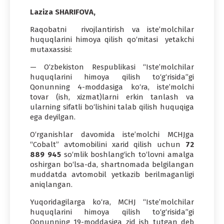
Laziza SHARIFOVA,
Raqobatni rivojlantirish va iste’molchilar
huquqlarini himoya qilish qo‘mitasi yetakchi
mutaxassisi:
— O‘zbekiston Respublikasi “Iste’molchilar
huquqlarini himoya qilish to‘g‘risida”gi
Qonunning 4-moddasiga ko‘ra, iste’molchi
tovar (ish, xizmat)larni erkin tanlash va
ularning sifatli bo‘lishini talab qilish huquqiga
ega deyilgan.
O‘rganishlar davomida iste’molchi MCHJga
“Cobalt” avtomobilini xarid qilish uchun
72
889 945
so‘mlik boshlang‘ich to‘lovni amalga
oshirgan bo‘lsa-da, shartnomada belgilangan
muddatda avtomobil yetkazib berilmaganligi
aniqlangan.
Yuqoridagilarga ko‘ra, MCHJ “Iste’molchilar
huquqlarini himoya qilish to‘g‘risida”gi
Qonunning 19-moddasiga zid ish tutgan deb