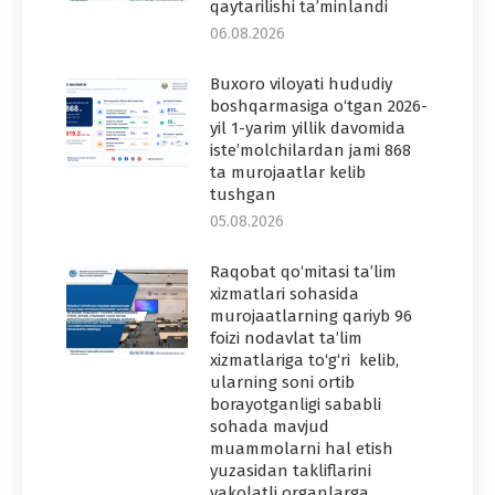
qaytarilishi ta’minlandi
06.08.2026
Buxoro viloyati hududiy
boshqarmasiga o‘tgan 2026-
yil 1-yarim yillik davomida
iste’molchilardan jami 868
ta murojaatlar kelib
tushgan
05.08.2026
Raqobat qo‘mitasi ta’lim
xizmatlari sohasida
murojaatlarning qariyb 96
foizi nodavlat ta’lim
xizmatlariga to‘g‘ri kelib,
ularning soni ortib
borayotganligi sababli
sohada mavjud
muammolarni hal etish
yuzasidan takliflarini
vakolatli organlarga