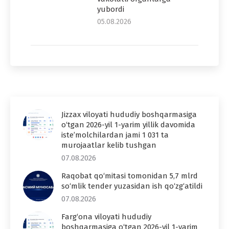
yubordi
05.08.2026
Jizzax viloyati hududiy boshqarmasiga
o‘tgan 2026-yil 1-yarim yillik davomida
iste’molchilardan jami 1 031 ta
murojaatlar kelib tushgan
07.08.2026
Raqobat qo‘mitasi tomonidan 5,7 mlrd
so‘mlik tender yuzasidan ish qo‘zg‘atildi
07.08.2026
Farg‘ona viloyati hududiy
boshqarmasiga o‘tgan 2026-yil 1-yarim