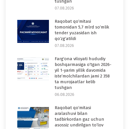
tushgan
07.08.2026
Raqobat qo‘mitasi
tomonidan 5,7 mlrd so‘mlik
tender yuzasidan ish
qo‘zg‘atildi
07.08.2026
Farg‘ona viloyati hududiy
boshqarmasiga o‘tgan 2026-
yil 1-yarim yillik davomida
iste’molchilardan jami 2 358
ta murojaatlar kelib
tushgan
06.08.2026
Raqobat qo‘mitasi
aralashuvi bilan
tadbirkordan gaz uchun
asossiz undirilgan to‘lov