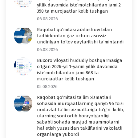
yillik davomida iste’molchilardan jami 2
358 ta murojaatlar kelib tushgan
06.08.2026
Raqobat qo‘mitasi aralashuvi bilan
tadbirkordan gaz uchun asossiz
undirilgan to‘lov qaytarilishi ta’minlandi
06.08.2026
Buxoro viloyati hududiy boshqarmasiga
o‘tgan 2026-yil 1-yarim yillik davomida
iste’molchilardan jami 868 ta
murojaatlar kelib tushgan
05.08.2026
Raqobat qo‘mitasi ta’lim xizmatlari
sohasida murojaatlarning qariyb 96 foizi
nodavlat ta’lim xizmatlariga to‘g‘ri kelib,
ularning soni ortib borayotganligi
sababli sohada mavjud muammolarni
hal etish yuzasidan takliflarini vakolatli
organlarga yubordi