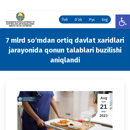
Open
Ўзб
Oʻzb
Рус
Eng
7 mlrd so‘mdan ortiq davlat xaridlari
jarayonida qonun talablari buzilishi
aniqlandi
You are here:
Avg
21
2023