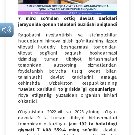
7 mlrd so‘mdan ortiq davlat xaridlari
jarayonida qonun talablari buzilishi aniqlandi
Raqobatni rivojlantirish va isteʼmolchilar
huquqlarini himoya qilish qo‘mitasining Jizzax
viloyati hududiy boshqarmasi tomonidan
viloyat sog‘liqni saqlash boshqarmasi
tizimidagi tuman tibbiyot birlashmalari
tomonidan autsorsing xizmatlaridan
foydalanish bo‘yicha (issiq ovqat bilan
taʼminlash) davlat xaridlarini amalga
oshirishda O‘zbekiston Respublikasining
“Davlat xaridlari to‘g‘risida”gi qonunlariga
rioya etilganligi yuzasidan o‘rganish ishlari
o‘tkazildi.
O‘rganishda 2022-yil va 2023-yilning o‘tgan
davrida 9 ta tuman tibbiyot birlashmalari
tomonidan o‘tkazilgan jami
192 ta holatdagi
qiymati 7 408 559.4 ming so‘mlik
davlat