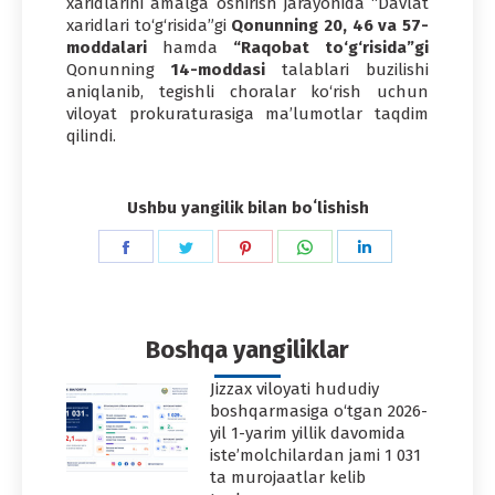
xaridlarini amalga oshirish jarayonida “Davlat
xaridlari to‘g‘risida”gi
Qonunning 20, 46 va 57-
moddalari
hamda
“Raqobat to‘g‘risida”gi
Qonunning
14-moddasi
talablari buzilishi
aniqlanib, tegishli choralar ko‘rish uchun
viloyat prokuraturasiga maʼlumotlar taqdim
qilindi.
Ushbu yangilik bilan boʻlishish
Share
Share
Share
Share
Share
on
on
on
on
on
Facebook
Twitter
Pinterest
WhatsApp
LinkedIn
Boshqa yangiliklar
Jizzax viloyati hududiy
boshqarmasiga o‘tgan 2026-
yil 1-yarim yillik davomida
iste’molchilardan jami 1 031
ta murojaatlar kelib