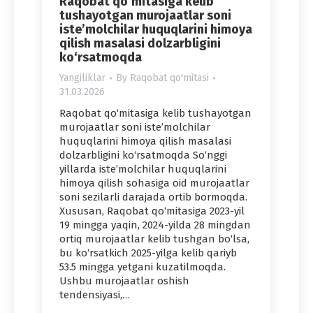
Raqobat qo‘mitasiga kelib
tushayotgan murojaatlar soni
iste’molchilar huquqlarini himoya
qilish masalasi dolzarbligini
ko‘rsatmoqda
Yangiliklar
By
Raqobat qo'mitasi
31.03.2026
Raqobat qo‘mitasiga kelib tushayotgan
murojaatlar soni iste’molchilar
huquqlarini himoya qilish masalasi
dolzarbligini ko‘rsatmoqda So‘nggi
yillarda iste’molchilar huquqlarini
himoya qilish sohasiga oid murojaatlar
soni sezilarli darajada ortib bormoqda.
Xususan, Raqobat qo‘mitasiga 2023-yil
19 mingga yaqin, 2024-yilda 28 mingdan
ortiq murojaatlar kelib tushgan bo‘lsa,
bu ko‘rsatkich 2025-yilga kelib qariyb
53.5 mingga yetgani kuzatilmoqda.
Ushbu murojaatlar oshish
tendensiyasi,…