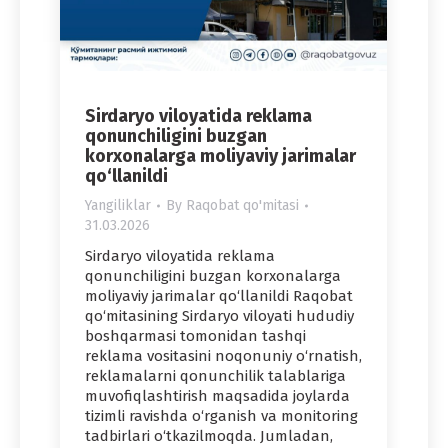
Sirdaryo viloyatida reklama
qonunchiligini buzgan
korxonalarga moliyaviy jarimalar
qo‘llanildi
Yangiliklar
By
Raqobat qo'mitasi
31.03.2026
Sirdaryo viloyatida reklama
qonunchiligini buzgan korxonalarga
moliyaviy jarimalar qo‘llanildi Raqobat
qo‘mitasining Sirdaryo viloyati hududiy
boshqarmasi tomonidan tashqi
reklama vositasini noqonuniy o‘rnatish,
reklamalarni qonunchilik talablariga
muvofiqlashtirish maqsadida joylarda
tizimli ravishda o‘rganish va monitoring
tadbirlari o‘tkazilmoqda. Jumladan,