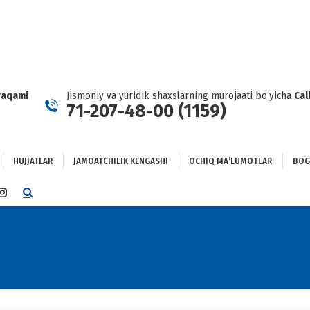
HUJJATLAR
JAMOATCHILIK KENGASHI
OCHIQ MAʼLUMOTLAR
GʻLANISH
raqami
Jismoniy va yuridik shaxslarning murojaati boʻyicha
Cal
71-207-48-00 (1159)
HUJJATLAR
JAMOATCHILIK KENGASHI
OCHIQ MAʼLUMOTLAR
BOG
TTER
INSTAGRAM
E
PAGE
NS
OPENS
IN
NEW
DOW
WINDOW