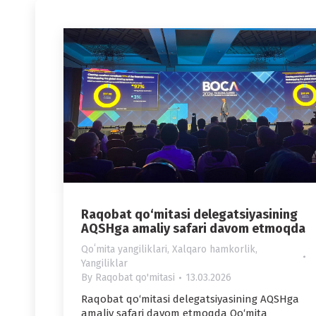
Raqobat qo‘mitasi delegatsiyasining
AQSHga amaliy safari davom etmoqda
Qoʻmita yangiliklari
,
Xalqaro hamkorlik
,
Yangiliklar
By
Raqobat qo'mitasi
13.03.2026
Raqobat qo‘mitasi delegatsiyasining AQSHga
amaliy safari davom etmoqda Qo‘mita