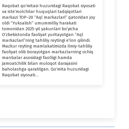
Raqobat qo‘mitasi huzuridagi Raqobat siyosati
va iste’molchilar huquqlari tadqiqotlari
markazi TOP–20 “Aql markazlari” qatoridan joy
oldi “Yuksalish” umummilliy harakati
tomonidan 2025-yil yakunlari bo‘yicha
O‘zbekistonda faoliyat yuritayotgan “Aql
markazlari”ning tahliliy reytingi e’lon qilindi.
Mazkur reyting mamlakatimizda ilmiy-tahliliy
faoliyat olib borayotgan markazlarning ochiq
manbalar asosidagi faolligi hamda
jamoatchilik bilan muloqot darajasini
baholashga qaratilgan. Qo‘mita huzuridagi
Raqobat siyosati…