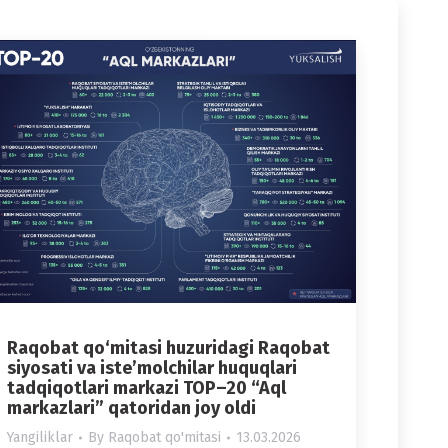
Raqobat qo‘mitasi huzuridagi Raqobat
siyosati va iste’molchilar huquqlari
tadqiqotlari markazi TOP–20 “Aql
markazlari” qatoridan joy oldi
Yangiliklar
By
Raqobat qo'mitasi
13.03.2026