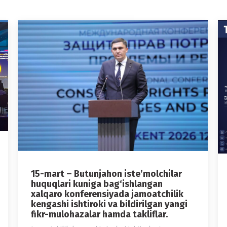
15-mart – Butunjahon iste’molchilar
huquqlari kuniga bag‘ishlangan
xalqaro konferensiyada jamoatchilik
kengashi ishtiroki va bildirilgan yangi
fikr-mulohazalar hamda takliflar.