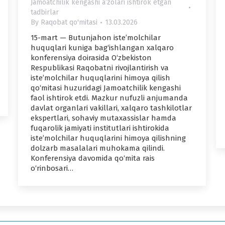
Jamoatchilik kengashi aʼzolari ishtirok etgan
tadbirlar
By
Raqobat qo'mitasi
13.03.2026
15-mart — Butunjahon iste’molchilar
huquqlari kuniga bag‘ishlangan xalqaro
konferensiya doirasida O‘zbekiston
Respublikasi Raqobatni rivojlantirish va
iste’molchilar huquqlarini himoya qilish
qo‘mitasi huzuridagi Jamoatchilik kengashi
faol ishtirok etdi. Mazkur nufuzli anjumanda
davlat organlari vakillari, xalqaro tashkilotlar
ekspertlari, sohaviy mutaxassislar hamda
fuqarolik jamiyati institutlari ishtirokida
iste’molchilar huquqlarini himoya qilishning
dolzarb masalalari muhokama qilindi.
Konferensiya davomida qo‘mita rais
o‘rinbosari…