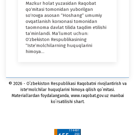
Mazkur holat yuzasidan Raqobat
qo‘mitasi tomonidan yuborilgan
so‘rovga asosan “Hoshang” umumiy
ovqatlanish korxonasi tomonidan
taomnoma davlat tilida taqdim etilishi
ta’minlandi. Ma’lumot uchun:
O‘zbekiston Respublikasining
“Iste’molchilarning huquqlarini
himoya…
© 2026 - Oʻzbekiston Respublikasi Raqobatni rivojlantirish va
iste'molchilar huquqlarini himoya qilish qoʻmitasi.
Materiallardan foydalanganda, www.raqobat.gov.uz manbai
koʻrsatilishi shart.