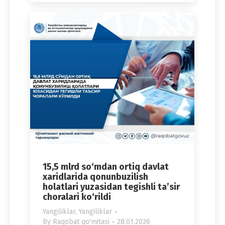
15,5 mlrd so‘mdan ortiq davlat
xaridlarida qonunbuzilish
holatlari yuzasidan tegishli ta’sir
choralari ko‘rildi
Yangiliklar
,
Yangiliklar
By
Raqobat qo'mitasi
28.01.2026