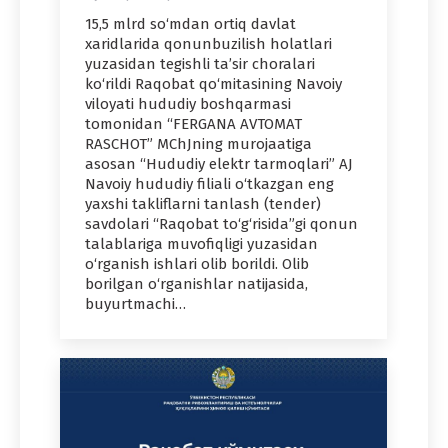
15,5 mlrd so‘mdan ortiq davlat
xaridlarida qonunbuzilish holatlari
yuzasidan tegishli ta’sir choralari
ko‘rildi Raqobat qo‘mitasining Navoiy
viloyati hududiy boshqarmasi
tomonidan “FERGANA AVTOMAT
RASCHOT” MChJning murojaatiga
asosan “Hududiy elektr tarmoqlari” AJ
Navoiy hududiy filiali o‘tkazgan eng
yaxshi takliflarni tanlash (tender)
savdolari “Raqobat to‘g‘risida”gi qonun
talablariga muvofiqligi yuzasidan
o‘rganish ishlari olib borildi. Olib
borilgan o‘rganishlar natijasida,
buyurtmachi…