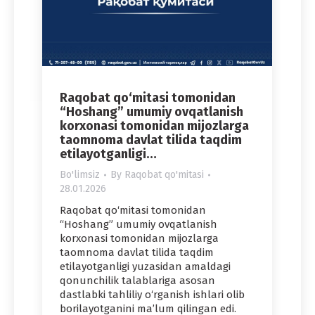
Raqobat qo‘mitasi tomonidan
“Hoshang” umumiy ovqatlanish
korxonasi tomonidan mijozlarga
taomnoma davlat tilida taqdim
etilayotganligi…
Bo'limsiz
By
Raqobat qo'mitasi
28.01.2026
Raqobat qo‘mitasi tomonidan
“Hoshang” umumiy ovqatlanish
korxonasi tomonidan mijozlarga
taomnoma davlat tilida taqdim
etilayotganligi yuzasidan amaldagi
qonunchilik talablariga asosan
dastlabki tahliliy o‘rganish ishlari olib
borilayotganini ma’lum qilingan edi.