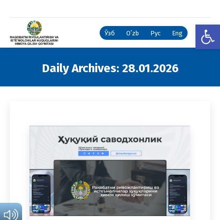
Open
Ўзб
Oʻzb
Рус
Eng
Daily Archives:
28.01.2026
You are here: