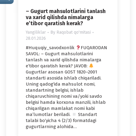
– Gugurt mahsulotlarini tanlash
va xarid qilishda nimalarga
e’tibor qaratish kerak?
Yangiliklar
By
Raqobat qo'mitasi
28.01.2026
#Huquqiy_savodxonlik
FUQARODAN
SAVOL: – Gugurt mahsulotlarini
tanlash va xarid qilishda nimalarga
e’tibor qaratish kerak? JAVOB:
Gugurtlar asosan GOST 1820–2001
standarti asosida ishlab chiqariladi.
Uning qadog‘ida mahsulot nomi,
standartning belgisi, ishlab
chiqaruvchining nomi va/yoki savdo
belgisi hamda korxona manzili, ishlab
chiqarilgan mamlakat nomi kabi
ma’lumotlar beriladi.
Standart
talabi bo‘yicha 4 (2/3) formatdagi
gugurtlarning alohida…