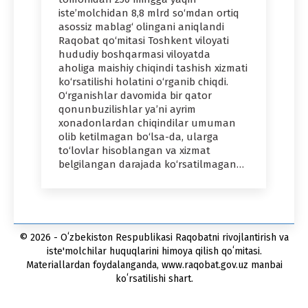
iste’molchidan 8,8 mlrd so‘mdan ortiq
asossiz mablag‘ olingani aniqlandi
Raqobat qo‘mitasi Toshkent viloyati
hududiy boshqarmasi viloyatda
aholiga maishiy chiqindi tashish xizmati
ko‘rsatilishi holatini o‘rganib chiqdi.
O‘rganishlar davomida bir qator
qonunbuzilishlar ya’ni ayrim
xonadonlardan chiqindilar umuman
olib ketilmagan bo‘lsa-da, ularga
to‘lovlar hisoblangan va xizmat
belgilangan darajada ko‘rsatilmagan…
© 2026 - Oʻzbekiston Respublikasi Raqobatni rivojlantirish va
iste'molchilar huquqlarini himoya qilish qoʻmitasi.
Materiallardan foydalanganda, www.raqobat.gov.uz manbai
koʻrsatilishi shart.