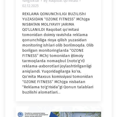
Yangiliklar
By
Raqobat qo'mitasi
02.12.2025
REKLAMA QONUNChILIGI BUZILIShI
YUZASIDAN “OZONE FITNESS” MChJga
NISBATAN MOLIYAVIY JARIMA
QO‘LLANILDI Raqobat qo‘mitasi
tomonidan doimiy ravishda reklama
qonunchiliga rioya qilish yuzasidan
monitoring ishlari olib borilmoqda. Olib
borilgan monitoringlarda “OZONE
FITNESS” MChJ tomonidan ijtimoiy
tarmoqlarda nomaqbul (noto‘g‘ri)
reklama-axborotlari joylashtirilganligi
aniqlandi. Yuqoridagilarga ko‘ra,
Qo‘mita Maxsus komissiyasi tomonidan
“OZONE FITNESS” MChJga nisbatan
“Reklama to‘g‘risida”gi Qonun talablari
buzilishi alomatlari…