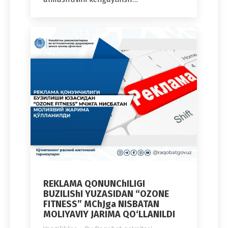
REKLAMA QONUNChILIGI
BUZILIShI YUZASIDAN “OZONE
FITNESS” MChJga NISBATAN
MOLIYAVIY JARIMA QO‘LLANILDI