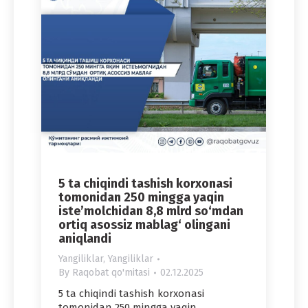
5 ta chiqindi tashish korxonasi
tomonidan 250 mingga yaqin
iste’molchidan 8,8 mlrd so‘mdan
ortiq asossiz mablag‘ olingani
aniqlandi
Yangiliklar
,
Yangiliklar
By
Raqobat qo'mitasi
02.12.2025
5 ta chiqindi tashish korxonasi
tomonidan 250 mingga yaqin