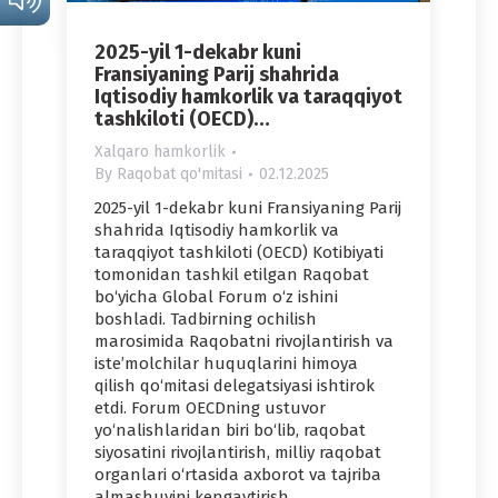
2025-yil 1-dekabr kuni
Fransiyaning Parij shahrida
Iqtisodiy hamkorlik va taraqqiyot
tashkiloti (OECD)…
Xalqaro hamkorlik
By
Raqobat qo'mitasi
02.12.2025
2025-yil 1-dekabr kuni Fransiyaning Parij
shahrida Iqtisodiy hamkorlik va
taraqqiyot tashkiloti (OECD) Kotibiyati
tomonidan tashkil etilgan Raqobat
bo‘yicha Global Forum o‘z ishini
boshladi. Tadbirning ochilish
marosimida Raqobatni rivojlantirish va
iste’molchilar huquqlarini himoya
qilish qo‘mitasi delegatsiyasi ishtirok
etdi. Forum OECDning ustuvor
yo‘nalishlaridan biri bo‘lib, raqobat
siyosatini rivojlantirish, milliy raqobat
organlari o‘rtasida axborot va tajriba
almashuvini kengaytirish…